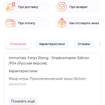
Про доставку
Про возврат
Про оплату
Как отследить заказ
Описание
Характеристики
Отзывы
В
Immortals: Fenyx Rising - Shadowmaster Edition
/PS4 (Русская версия).
Характеристики:
Жанр игры: Приключенческий экшн (Action-
adventure)
Язык: Русская версия
Издатель: Ubisoft
Показать еще