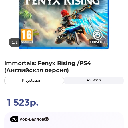
Immortals: Fenyx Rising /PS4
(Английская версия)
PSIV797
Playstation
1 523р.
76
Pop-Баллов