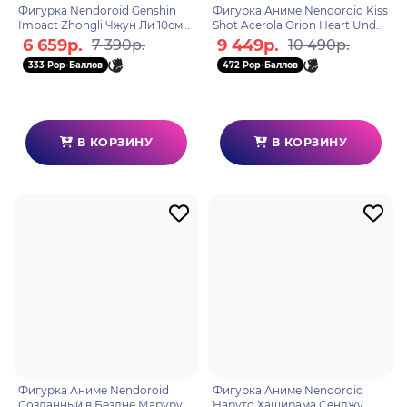
Фигурка Nendoroid Genshin
Фигурка Аниме Nendoroid Kiss
Impact Zhongli Чжун Ли 10см
Shot Acerola Orion Heart Under
4580416928687
Blade 10см 4580590201866
6 659р.
9 449р.
7 390р.
10 490р.
333 Pop-Баллов
472 Pop-Баллов
В КОРЗИНУ
В КОРЗИНУ
Фигурка Аниме Nendoroid
Фигурка Аниме Nendoroid
Созданный в Бездне Марурук
Наруто Хаширама Сенджу