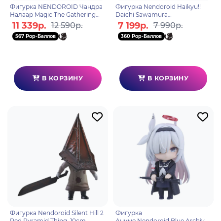
Фигурка NENDOROID Чандра
Фигурка Nendoroid Haikyu!!
Налаар Magic The Gathering
Daichi Sawamura
Chandra Nalaar 575830
4580590128880
11 339р.
7 199р.
12 590р.
7 990р.
567 Pop-Баллов
360 Pop-Баллов
В КОРЗИНУ
В КОРЗИНУ
Фигурка Nendoroid Silent Hill 2
Фигурка
Red Pyramid Thing 10cm
Аниме Nendoroid Blue Archive