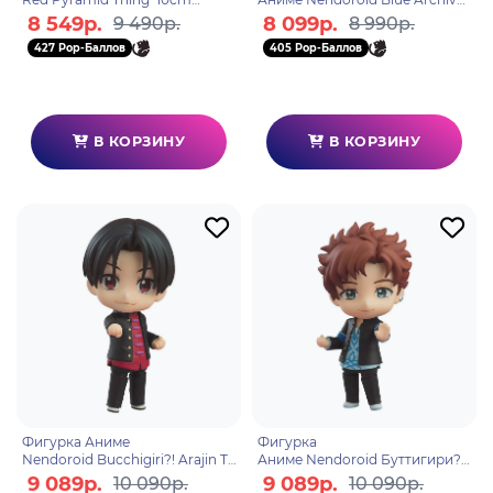
4580416927802
Plana 10см 4580416927680
8 549р.
8 099р.
9 490р.
8 990р.
427 Pop-Баллов
405 Pop-Баллов
В КОРЗИНУ
В КОРЗИНУ
Фигурка Аниме
Фигурка
Nendoroid Bucchigiri?! Arajin To
Аниме Nendoroid Буттигири?!
moshibi 10см 4580416927833
Bucchigiri?! Matakara Asamine 1
9 089р.
9 089р.
10 090р.
10 090р.