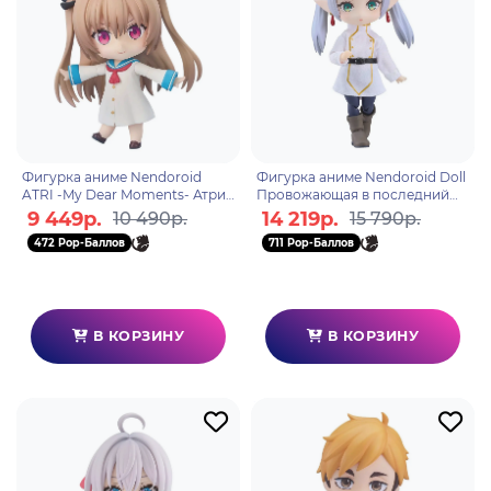
Фигурка аниме Nendoroid
Фигурка аниме Nendoroid Doll
ATRI -My Dear Moments- Атри
Провожающая в последний
Atri 10см 00494
путь Фрирен Frieren 14см
9 449р.
14 219р.
10 490р.
15 790р.
29257
472 Pop-Баллов
711 Pop-Баллов
В КОРЗИНУ
В КОРЗИНУ