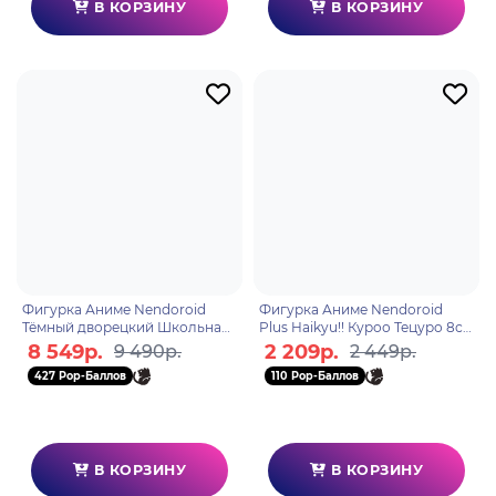
В КОРЗИНУ
В КОРЗИНУ
Фигурка Аниме Nendoroid
Фигурка Аниме Nendoroid
Тёмный дворецкий Школьная
Plus Haikyu!! Куроо Тецуро 8см
арка Сиэль Фантомхайв
4580590207967
8 549р.
2 209р.
9 490р.
2 449р.
4580590206557
427 Pop-Баллов
110 Pop-Баллов
В КОРЗИНУ
В КОРЗИНУ