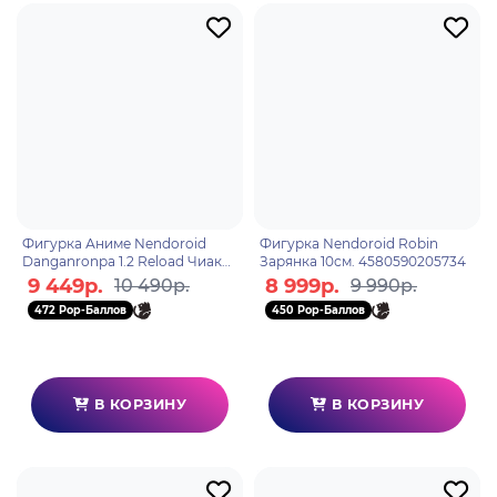
Фигурка Аниме Nendoroid
Фигурка Nendoroid Robin
Danganronpa 1.2 Reload Чиаки
Зарянка 10см. 4580590205734
Нанами 10см 4580590208599
9 449р.
8 999р.
10 490р.
9 990р.
472 Pop-Баллов
450 Pop-Баллов
В КОРЗИНУ
В КОРЗИНУ