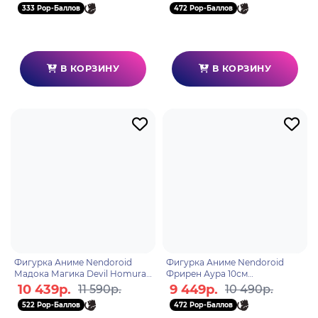
333 Pop-Баллов
472 Pop-Баллов
В КОРЗИНУ
В КОРЗИНУ
Фигурка Аниме Nendoroid
Фигурка Аниме Nendoroid
Мадока Магика Devil Homura
Фрирен Аура 10см
Хомура Акэми 10см
4580590202658
10 439р.
9 449р.
11 590р.
10 490р.
4580590204126
522 Pop-Баллов
472 Pop-Баллов