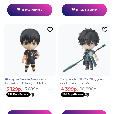
В КОРЗИНУ
В КОРЗИНУ
Фигурка Аниме Nendoroid
Фигурка NENDOROID Дань
Волейбол!! Haikyuu!! Tobio
Хэн Honkai: Star Rail
Kageyama Тобио Кагеяма 10см
5 129р.
4 399р.
5 699р.
10 990р.
4580590192430
256 Pop-Баллов
220 Pop-Баллов