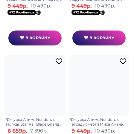
10см 4580590204362
10см 4580590204744
9 449р.
9 449р.
10 490р.
10 490р.
472 Pop-Баллов
472 Pop-Баллов
В КОРЗИНУ
В КОРЗИНУ
Фигурка Аниме Nendoroid
Фигурка Аниме Nendoroid
Honkai: Star Rail Blade Блэйд
Тетрадь смерти Миса Аманэ
10см 4580416929912
2.0 10см 4580590204195
6 659р.
9 449р.
7 390р.
10 490р.