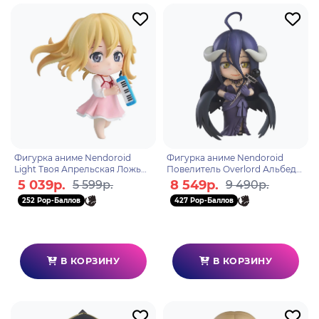
Фигурка аниме Nendoroid
Фигурка аниме Nendoroid
Light Твоя Апрельская Ложь
Повелитель Overlord Альбедо
Каори Миязоно Kaori
Albedo Dress Ver. 10см 28311
5 039р.
8 549р.
5 599р.
9 490р.
Miyazono 10см 98104
252 Pop-Баллов
427 Pop-Баллов
В КОРЗИНУ
В КОРЗИНУ