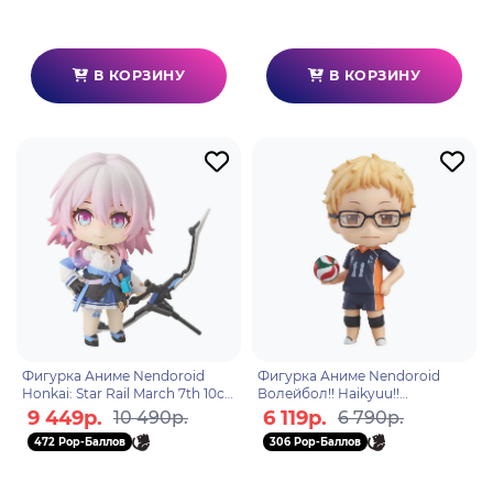
В КОРЗИНУ
В КОРЗИНУ
Фигурка Аниме Nendoroid
Фигурка Аниме Nendoroid
Honkai: Star Rail March 7th 10см
Волейбол!! Haikyuu!!
4580590192973
Tsukishima Kei Кей Цукишима
9 449р.
6 119р.
10 490р.
6 790р.
10см 4580590192539
472 Pop-Баллов
306 Pop-Баллов