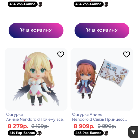
0см 4580416927840
454 Pop-Баллов
454 Pop-Баллов
В КОРЗИНУ
В КОРЗИНУ
Фигурка
Фигурка Аниме
Аниме Nendoroid Почему все
Nendoroid Связь Принцесс
забыли мой мир? Rinne 10см
Princess Connect! Yuni
8 279р.
8 909р.
9 190р.
9 890р.
4580416927796
10см 4580590199552
414 Pop-Баллов
445 Pop-Баллов