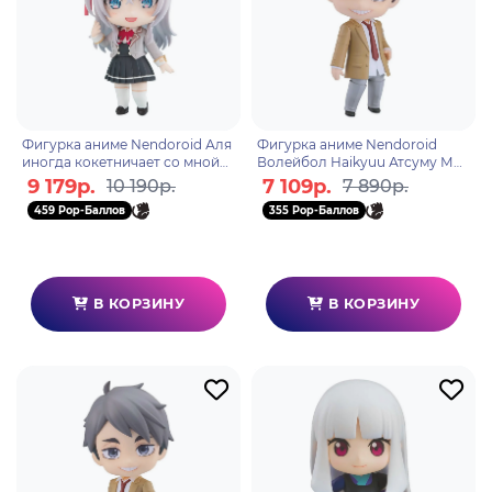
Фигурка аниме Nendoroid Аля
Фигурка аниме Nendoroid
иногда кокетничает со мной
Волейбол Haikyuu Атсуму Мия
по-русски Аля 10см 06706
Atsumu Miya School Uniform
9 179р.
7 109р.
10 190р.
7 890р.
Ver 10см 00708
459 Pop-Баллов
355 Pop-Баллов
В КОРЗИНУ
В КОРЗИНУ