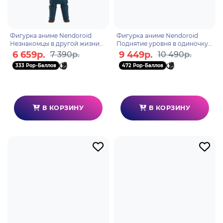
Фигурка аниме Nendoroid
Фигурка аниме Nendoroid
Незнакомцы в другой жизни
Поднятие уровня в одиночку
Киришима Мияма 10см 00807
Solo leveling Джину Сон Sung
6 659р.
9 449р.
7 390р.
10 490р.
Jinwoo 10см 29561
333 Pop-Баллов
472 Pop-Баллов
В КОРЗИНУ
В КОРЗИНУ