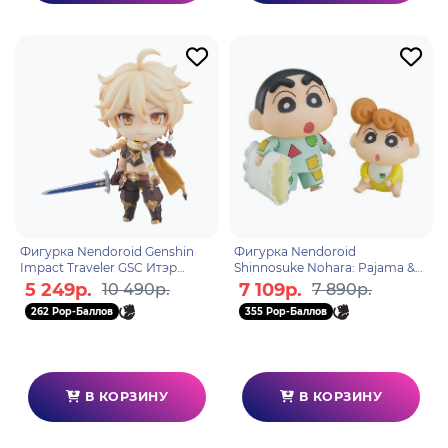
Фигурка Nendoroid Genshin
Фигурка Nendoroid
Impact Traveler GSC Итэр
Shinnosuke Nohara: Pajama &
Aether 4580590126268
Himawari 4580590124059
5 249р.
7 109р.
10 490р.
7 890р.
262 Pop-Баллов
355 Pop-Баллов
В КОРЗИНУ
В КОРЗИНУ