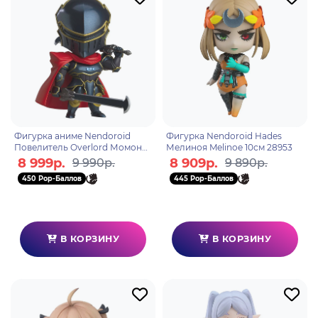
Фигурка аниме Nendoroid
Фигурка Nendoroid Hades
Повелитель Overlord Момон
Мелиноя Melinoe 10см 28953
Dark Hero Momon 10см 28328
8 999р.
8 909р.
9 990р.
9 890р.
450 Pop-Баллов
445 Pop-Баллов
В КОРЗИНУ
В КОРЗИНУ