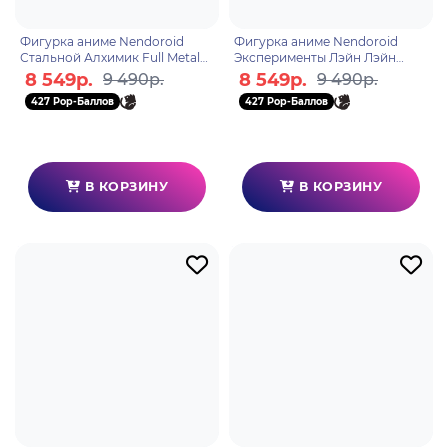
Фигурка аниме Nendoroid
Фигурка аниме Nendoroid
Стальной Алхимик Full Metal
Эксперименты Лэйн Лэйн
Alchemist Альфонс Элрик
Ивакура Lain Iwakura 10см
8 549р.
8 549р.
9 490р.
9 490р.
Alphonse Elric 10см 0616
27581
427 Pop-Баллов
427 Pop-Баллов
В КОРЗИНУ
В КОРЗИНУ