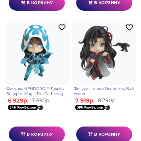
В КОРЗИНУ
В КОРЗИНУ
Фигурка NENDOROID Джейс
Фигурка аниме Nendoroid Вэй
Белерен Magic The Gathering
Усянь
Jace Beleren 4560308575823
Wei Wuxian: Yi Ling Lao Zu 4580
6 929р.
7 919р.
7 690р.
8 790р.
590129450
346 Pop-Баллов
396 Pop-Баллов
В КОРЗИНУ
В КОРЗИНУ