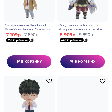
Фигурка аниме Nendoroid
Фигурка аниме Nendoroid
Волейбол Haikyuu Осаму Мия
История Мечей Katanagatari
Osamu Miya School Uniform
Тогамэ Togame 10см 01873
7 109р.
8 909р.
7 890р.
9 890р.
Ver 10см 00715
355 Pop-Баллов
445 Pop-Баллов
В КОРЗИНУ
В КОРЗИНУ