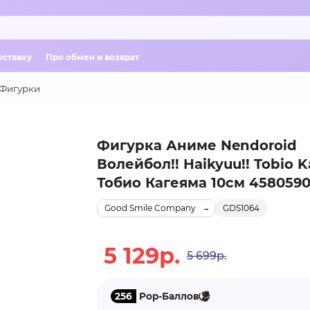
оставку
Про обмен и возврат
Фигурки
Фигурка Аниме Nendoroid
Волейбол!! Haikyuu!! Tobio
Тобио Кагеяма 10см 458059
Good Smile Company
GDS1064
5 129р.
5 699р.
256
Pop-Баллов