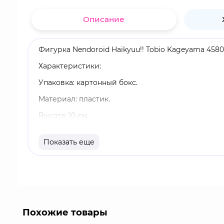
Описание
Фигурка Nendoroid Haikyuu!! Tobio Kageyama 458
Характеристики:
Упаковка: картонный бокс.
Материал: пластик.
Высота: 10 см.
Оригинальный и официально лицензированный 
Показать еще
Бренд: Good Smile Company.
Тобио Кагеяма играл в качестве стартового свя
прозвище, связанное с его диктаторским присут
к лучшему с помощью своих новых товарищей по к
Похожие товары