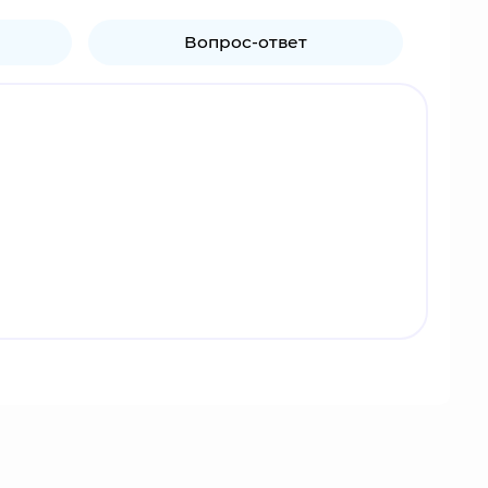
Вопрос-ответ
вали "королем площадки" - уничижительное
 изменить свое прежнее эгоцентричное отношение
ы.