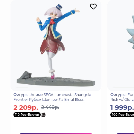
Фигурка Аниме SEGA Luminasta Shangrila
Фигурка Fun
Frontier Рубеж Шангри-Ла Emul 19см
Rick w/ Glorz
4580779545071
2 209р.
1 999р.
2 449р.
110 Pop-Баллов
100 Pop-Балл