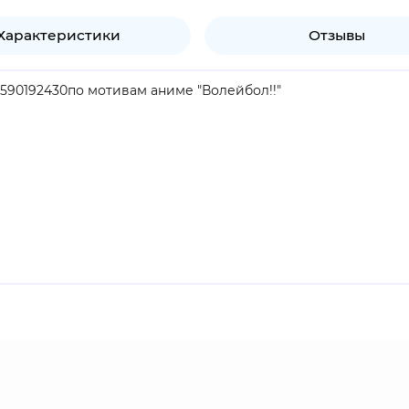
Характеристики
Отзывы
0590192430по мотивам аниме "Волейбол!!"
продукт.
зующего в мужском волейбольном клубе. Поначалу его назы
ствием в команде. После прихода в Карасуно ему удается
оманде и "заново открыть", что значит быть частью команд