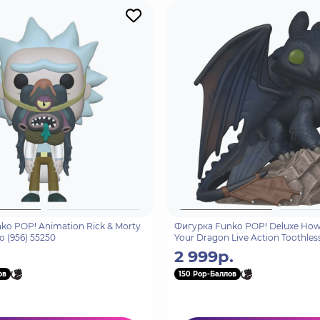
ko POP! Animation Rick & Morty
Фигурка Funko POP! Deluxe How 
o (956) 55250
Your Dragon Live Action Toothless
2 999р.
ов
150 Pop-Баллов