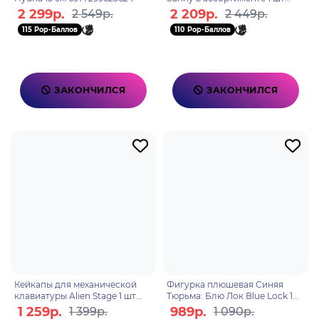
blind box 6972797300318
2 299р.
2 209р.
2 549р.
2 449р.
115 Pop-Баллов
110 Pop-Баллов
ЗАКОНЧИЛСЯ
ЗАКОНЧИЛСЯ
Кейкапы для механической
Фигурка плюшевая Синяя
клавиатуры Alien Stage 1 шт
Тюрьма: Блю Лок Blue Lock 1
blind box 6972797300288
шт blind box N12005
1 259р.
989р.
1 399р.
1 090р.