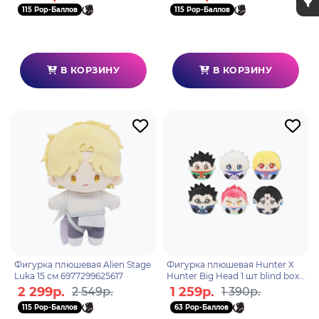
115 Pop-Баллов
115 Pop-Баллов
В КОРЗИНУ
В КОРЗИНУ
Фигурка плюшевая Alien Stage
Фигурка плюшевая Hunter Х
Luka 15 см 6977299625617
Hunter Big Head 1 шт blind box
N02008
2 299р.
1 259р.
2 549р.
1 390р.
115 Pop-Баллов
63 Pop-Баллов