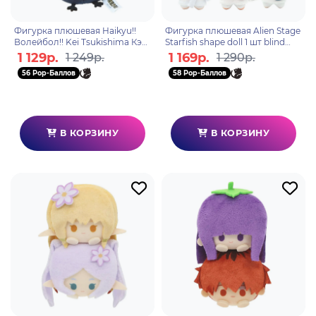
Фигурка плюшевая Haikyu!!
Фигурка плюшевая Alien Stage
Волейбол!! Kei Tsukishima Кэи
Starfish shape doll 1 шт blind
Цукисима 10см
box N17007
1 129р.
1 169р.
1 249р.
1 290р.
56 Pop-Баллов
58 Pop-Баллов
В КОРЗИНУ
В КОРЗИНУ