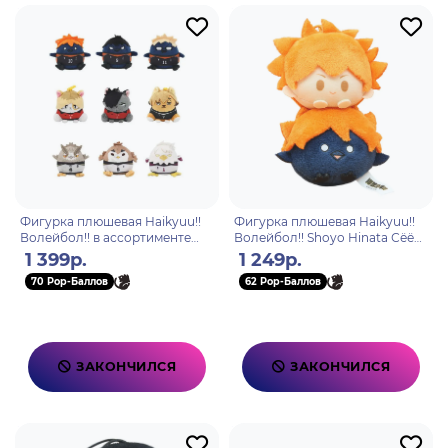
Фигурка плюшевая Haikyuu!!
Фигурка плюшевая Haikyuu!!
Волейбол!! в ассортименте
Волейбол!! Shoyo Hinata Сёё
Blind Box 11см
Хината 10см
1 399р.
1 249р.
70 Pop-Баллов
62 Pop-Баллов
ЗАКОНЧИЛСЯ
ЗАКОНЧИЛСЯ