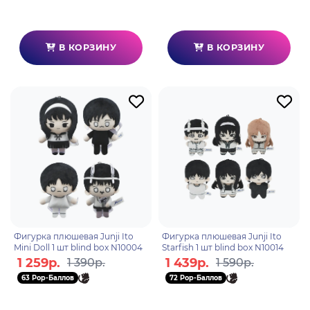
В КОРЗИНУ
В КОРЗИНУ
Фигурка плюшевая Junji Ito
Фигурка плюшевая Junji Ito
Mini Doll 1 шт blind box N10004
Starfish 1 шт blind box N10014
1 259р.
1 439р.
1 390р.
1 590р.
63 Pop-Баллов
72 Pop-Баллов