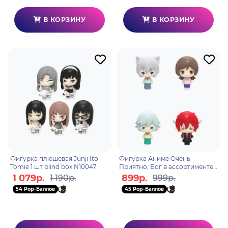
В КОРЗИНУ
В КОРЗИНУ
Фигурка плюшевая Junji Ito
Фигурка Аниме Очень
Tomie 1 шт blind box N10047
Приятно, Бог в ассортименте 1
шт Blind Box N18029
1 079р.
899р.
1 190р.
999р.
54 Pop-Баллов
45 Pop-Баллов