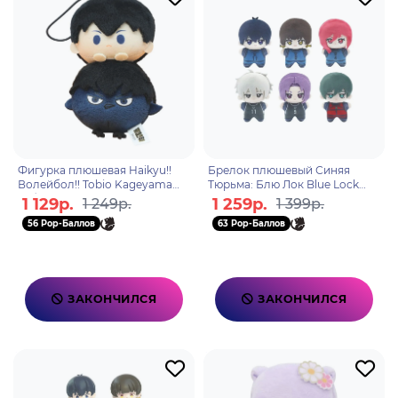
Фигурка плюшевая Haikyu!!
Брелок плюшевый Синяя
Волейбол!! Tobio Kageyama
Тюрьма: Блю Лок Blue Lock
Тобио Кагеяма 10см
Blind Box 12см
1 129р.
1 259р.
1 249р.
1 399р.
56 Pop-Баллов
63 Pop-Баллов
ЗАКОНЧИЛСЯ
ЗАКОНЧИЛСЯ