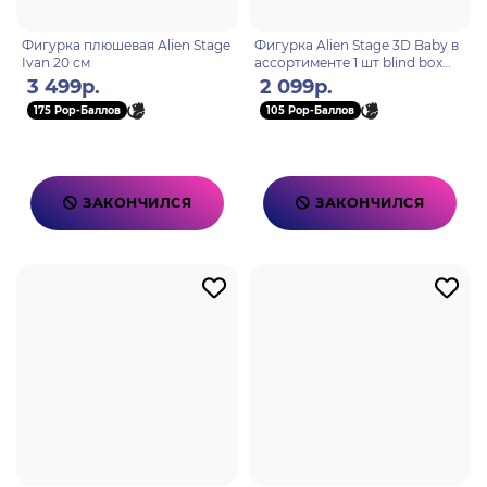
Фигурка плюшевая Alien Stage
Фигурка Alien Stage 3D Baby в
Ivan 20 см
ассортименте 1 шт blind box
AET-0002
3 499р.
2 099р.
175 Pop-Баллов
105 Pop-Баллов
ЗАКОНЧИЛСЯ
ЗАКОНЧИЛСЯ