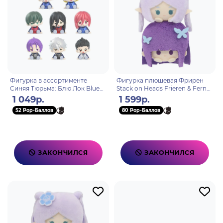
Фигурка в ассортименте
Фигурка плюшевая Фрирен
Синяя Тюрьма: Блю Лок Blue
Stack on Heads Frieren & Fern
Lock Blind Box 6см
10см
1 049р.
1 599р.
52 Pop-Баллов
80 Pop-Баллов
ЗАКОНЧИЛСЯ
ЗАКОНЧИЛСЯ