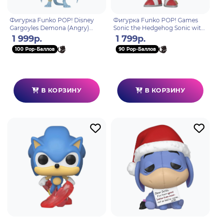
Фигурка Funko POP! Disney
Фигурка Funko POP! Games
Gargoyles Demona (Angry)
Sonic the Hedgehog Sonic with
(1477) 82665
Ring (283) 20146
1 999р.
1 799р.
100 Pop-Баллов
90 Pop-Баллов
В КОРЗИНУ
В КОРЗИНУ