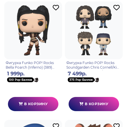
Фигурка Funko POP! Rocks
Фигурка Funko POP! Rocks
Bella Poarch (Inferno) (389)
Soundgarden Chris Cornell/Kim
75385
Thayil/Ben Shepherd/Matt
1 999р.
7 499р.
Cameron 4PK 75395
100 Pop-Баллов
375 Pop-Баллов
В КОРЗИНУ
В КОРЗИНУ