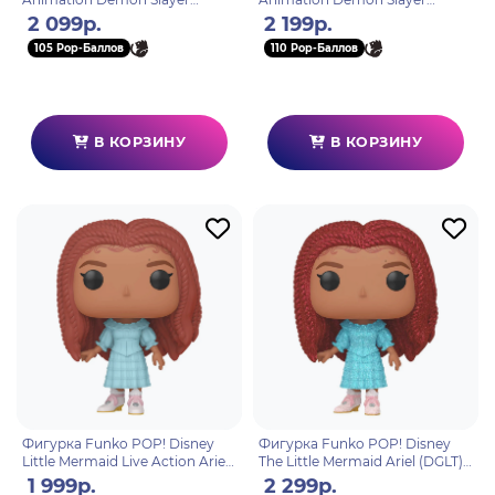
Tanjuro Kamado Dance of the
Yahaba (GW) (Exc) (1410) 73903
2 099р.
2 199р.
Sun God (Exc) (1255) 68862
105 Pop-Баллов
110 Pop-Баллов
В КОРЗИНУ
В КОРЗИНУ
Фигурка Funko POP! Disney
Фигурка Funko POP! Disney
Little Mermaid Live Action Ariel
The Little Mermaid Ariel (DGLT)
(1362) 70732
(Exc) (1362) 71123
1 999р.
2 299р.