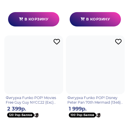
В КОРЗИНУ
В КОРЗИНУ
Фигурка Funko POP! Movies
Фигурка Funko POP! Disney
Free Guy Guy NYCC22 (Exc)
Peter Pan 70th Mermaid (1346)
(1241) 64535
70696
2 399р.
1 999р.
120 Pop-Баллов
100 Pop-Баллов