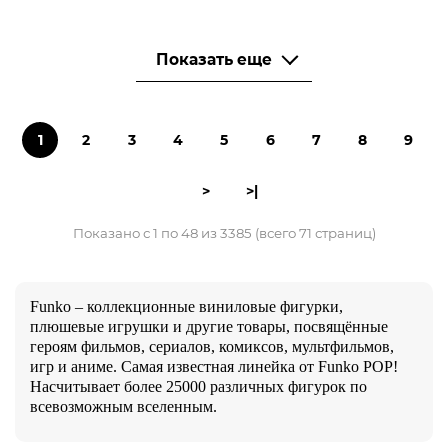
Показать еще
1
2
3
4
5
6
7
8
9
>
>|
Показано с 1 по 48 из 3385 (всего 71 страниц)
Funko – коллекционные виниловые фигурки,
плюшевые игрушки и другие товары, посвящённые
героям фильмов, сериалов, комиксов, мультфильмов,
игр и аниме. Самая известная линейка от Funko POP!
Насчитывает более 25000 различных фигурок по
всевозможным вселенным.