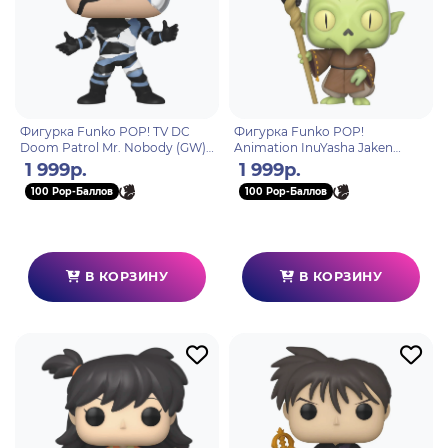
Фигурка Funko POP! TV DC
Фигурка Funko POP!
Doom Patrol Mr. Nobody (GW)
Animation InuYasha Jaken
(1536) 75891
(1297) 58025
1 999р.
1 999р.
100 Pop-Баллов
100 Pop-Баллов
В КОРЗИНУ
В КОРЗИНУ