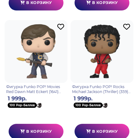
В КОРЗИНУ
В КОРЗИНУ
Фигурка Funko POP! Movies
Фигурка Funko POP! Rocks
Red Dawn Matt Eckert (1641)
Michael Jackson (Thriller) (359)
81171
72591
1 999р.
1 999р.
100 Pop-Баллов
100 Pop-Баллов
В КОРЗИНУ
В КОРЗИНУ