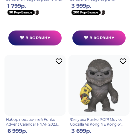
Emerald (284) 20147
Eggman (298) 70584
1 799р.
3 999р.
90 Pop-Баллов
200 Pop-Баллов
В КОРЗИНУ
В КОРЗИНУ
Набор подарочный Funko
Фигурка Funko POP! Movies
Advent Calendar FNAF 2023
Godzilla Vs Kong NE Kong 6"
(Pkt POP) 24 фигурки 72480
(1545) 75931
6 999р.
3 699р.