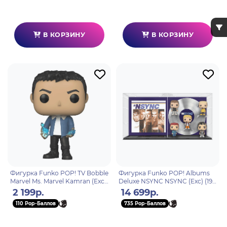
В КОРЗИНУ
В КОРЗИНУ
Фигурка Funko POP! TV Bobble
Фигурка Funko POP! Albums
Marvel Ms. Marvel Kamran (Exc)
Deluxe NSYNC NSYNC (Exc) (19)
(1108) 66447
60994
2 199р.
14 699р.
110 Pop-Баллов
735 Pop-Баллов