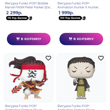
Фигурка Funko POP! Bobble
Фигурка Funko POP!
Marvel FNSM Peter Parker (Exc)
Animation Hunter Х Hunter
(1531) 87225
Pakunoda (1565) 75585
2 299р.
1 999р.
115 Pop-Баллов
100 Pop-Баллов
В КОРЗИНУ
В КОРЗИНУ
Фигурка Funko POP!
Фигурка Funko POP!
Animation Demon Slayer
Animation Demon Slayer