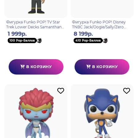
Фигурка Funko POP! TV Star
Фигурка Funko POP! Disney
Trek Lower Decks Samanthan
TNBC Jack/Oogie/Sally/Zero
Rutherford (1436) 75845
(BLKLT) (Exc) 4PK 69146
1 999р.
8 199р.
100 Pop-Баллов
410 Pop-Баллов
В КОРЗИНУ
В КОРЗИНУ