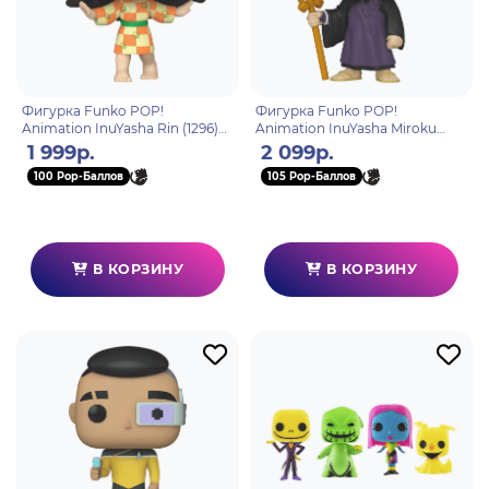
Фигурка Funko POP!
Фигурка Funko POP!
Animation InuYasha Rin (1296)
Animation InuYasha Miroku
58028
(Exc) (1594) 77401
1 999р.
2 099р.
100 Pop-Баллов
105 Pop-Баллов
В КОРЗИНУ
В КОРЗИНУ