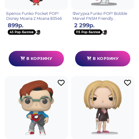
Брелок Funko Pocket POP!
Фигурка Funko POP! Bobble
Disney Moana 2 Moana 83546
Marvel FNSM Friendly
Neighborhood Spider-Man (Exc)
899р.
2 299р.
(1530) 87224
45 Pop-Баллов
115 Pop-Баллов
В КОРЗИНУ
В КОРЗИНУ