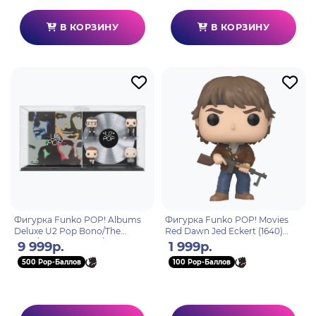
В КОРЗИНУ
В КОРЗИНУ
Фигурка Funko POP! Albums
Фигурка Funko POP! Movies
Deluxe U2 Pop Bono/The
Red Dawn Jed Eckert (1640)
Edge/Larry Mullen Jr/Adam
81170
9 999р.
1 999р.
Clayto (46) 67391
500 Pop-Баллов
100 Pop-Баллов