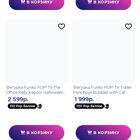
В КОРЗИНУ
В КОРЗИНУ
Фигурка Funko POP! TV The
Фигурка Funko POP! TV Trailer
Office Kelly Kapoor Halloween
Park Boys Bubbles with Cat
NYCC22 (Exc) (1285) 67027
(1323) 59300
2 599р.
1 999р.
130 Pop-Баллов
100 Pop-Баллов
В КОРЗИНУ
В КОРЗИНУ