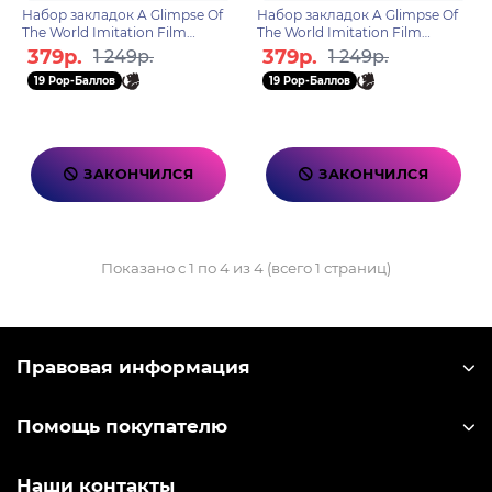
Набор закладок A Glimpse Of
Набор закладок A Glimpse Of
The World Imitation Film
The World Imitation Film
Bookmark Set Liyue Harbor
Bookmark Set Mondstadt
379р.
379р.
1 249р.
1 249р.
6975628240340
6975213683545
19 Pop-Баллов
19 Pop-Баллов
ЗАКОНЧИЛСЯ
ЗАКОНЧИЛСЯ
Показано с 1 по 4 из 4 (всего 1 страниц)
Правовая информация
Помощь покупателю
Наши контакты