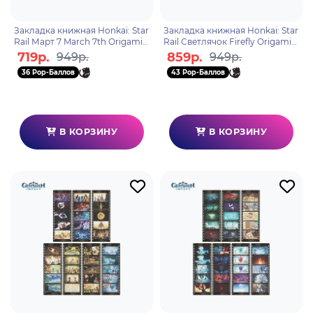
Закладка книжная Honkai: Star
Закладка книжная Honkai: Star
Rail Март 7 March 7th Origami
Rail Светлячок Firefly Origami
Bird Clash series 40597
Bird Clash series 40603
719р.
859р.
949р.
949р.
36 Pop-Баллов
43 Pop-Баллов
В КОРЗИНУ
В КОРЗИНУ