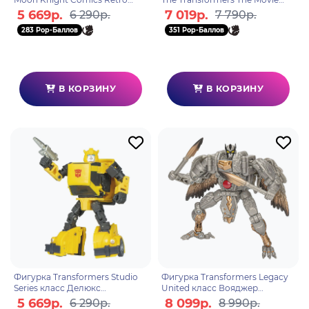
G00665L0
Shrapnel F69485L0
5 669р.
7 019р.
6 290р.
7 790р.
283 Pop-Баллов
351 Pop-Баллов
В КОРЗИНУ
В КОРЗИНУ
Фигурка Transformers Studio
Фигурка Transformers Legacy
Series класс Делюкс
United класс Вояджер
Bumblebee G02205X0
Silverbolt F85445X0
5 669р.
8 099р.
6 290р.
8 990р.