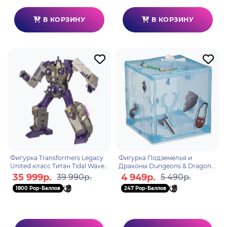
В КОРЗИНУ
В КОРЗИНУ
Фигурка Transformers Legacy
Фигурка Подземелья и
United класс Титан Tidal Wave
Драконы Dungeons & Dragons
F85125L0
Gelatinous Cube 20cm F6370
35 999р.
4 949р.
39 990р.
5 490р.
1800 Pop-Баллов
247 Pop-Баллов