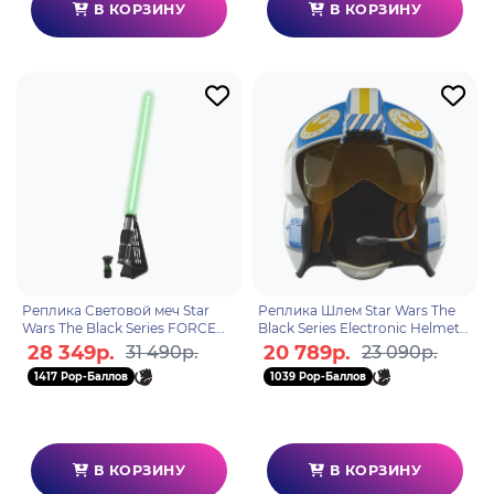
В КОРЗИНУ
В КОРЗИНУ
Реплика Световой меч Star
Реплика Шлем Star Wars The
Wars The Black Series FORCE
Black Series Electronic Helmet
FX ELITE YODA F86835L0
Carson Teva F91805L0
28 349р.
20 789р.
31 490р.
23 090р.
1417 Pop-Баллов
1039 Pop-Баллов
В КОРЗИНУ
В КОРЗИНУ