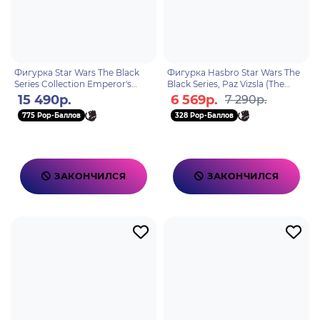
Фигурка Star Wars The Black
Фигурка Hasbro Star Wars The
Series Collection Emperor's
Black Series, Paz Vizsla (The
Royal Guard & TIE Fighter Pilot
Mandalorian) 5010996204004
15 490р.
6 569р.
7 290р.
5010996108500
775 Pop-Баллов
328 Pop-Баллов
ЗАКОНЧИЛСЯ
ЗАКОНЧИЛСЯ