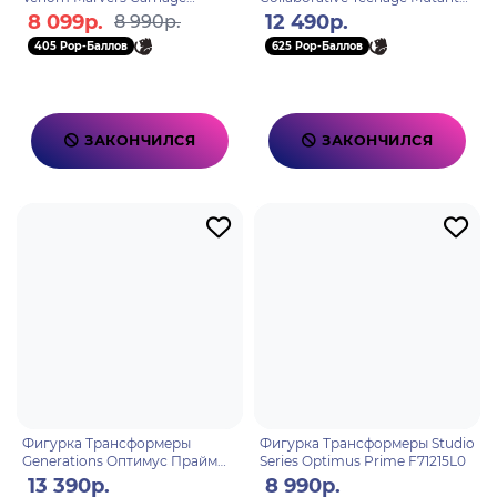
F90095L0
NinjaTurtles Party Wallop
8 099р.
12 490р.
8 990р.
F96565L0
405 Pop-Баллов
625 Pop-Баллов
ЗАКОНЧИЛСЯ
ЗАКОНЧИЛСЯ
Фигурка Трансформеры
Фигурка Трансформеры Studio
Generations Оптимус Прайм
Series Optimus Prime F71215L0
Volvo VNR 300
13 390р.
8 990р.