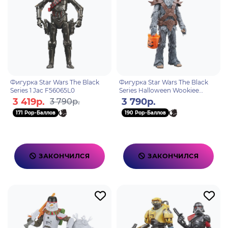
Фигурка Star Wars The Black
Фигурка Star Wars The Black
Series 1 Jac F56065L0
Series Halloween Wookiee
F56095L0
3 419р.
3 790р.
3 790р.
171 Pop-Баллов
190 Pop-Баллов
ЗАКОНЧИЛСЯ
ЗАКОНЧИЛСЯ