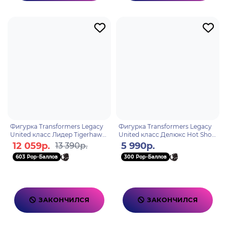
Фигурка Transformers Legacy
Фигурка Transformers Legacy
United класс Лидер Tigerhawk
United класс Делюкс Hot Shot
F85505X2
F85355X0
12 059р.
5 990р.
13 390р.
603 Pop-Баллов
300 Pop-Баллов
ЗАКОНЧИЛСЯ
ЗАКОНЧИЛСЯ