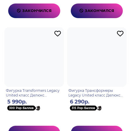
ЗАКОНЧИЛСЯ
ЗАКОНЧИЛСЯ
Фигурка Transformers Legacy
Фигурка Трансформеры
United класс Делюкс
Legacy United класс Делюкс
Bumblebee F85245X0
Wheeljack
5 990р.
6 290р.
300 Pop-Баллов
315 Pop-Баллов