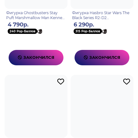
Фигурка Ghostbusters Stay
Фигурка Hasbro Star Wars The
Puft Marshmallow Man Kenner
Black Series R2-D2
690558
5010996213563
4 790р.
6 290р.
240 Pop-Баллов
315 Pop-Баллов
ЗАКОНЧИЛСЯ
ЗАКОНЧИЛСЯ