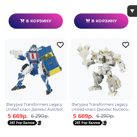
В КОРЗИНУ
В КОРЗИНУ
Фигурка Transformers Legacy
Фигурка Transformers Legacy
United класс Делюкс Autobot
United класс Делюкс Nucleous
Side Burn F85385X0
F85335X0
5 669р.
5 669р.
6 290р.
6 290р.
283 Pop-Баллов
283 Pop-Баллов