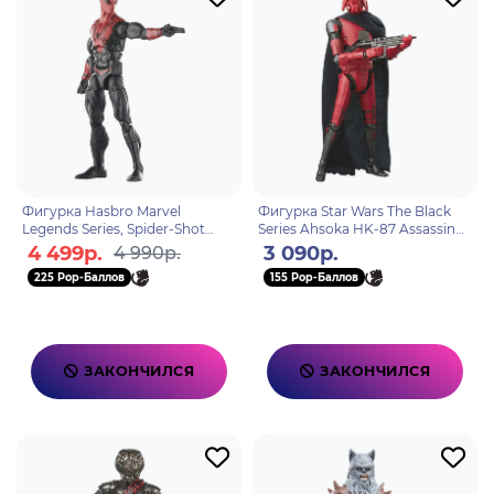
Фигурка Hasbro Marvel
Фигурка Star Wars The Black
Legends Series, Spider-Shot
Series Ahsoka HK-87 Assassin
5010996197023
Droid 212092
4 499р.
3 090р.
4 990р.
225 Pop-Баллов
155 Pop-Баллов
ЗАКОНЧИЛСЯ
ЗАКОНЧИЛСЯ