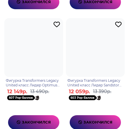
ЗАКОНЧИЛСЯ
ЗАКОНЧИЛСЯ
Фигурка Transformers Legacy
Фигурка Transformers Legacy
United класс Лидер Optimus
United класс Лидер Sandstorm
Prime F91845X2
F85515X2
12 149р.
12 059р.
13 490р.
13 390р.
607 Pop-Баллов
603 Pop-Баллов
ЗАКОНЧИЛСЯ
ЗАКОНЧИЛСЯ