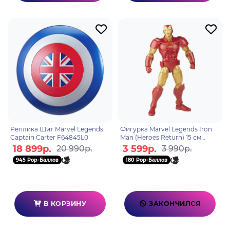
Реплика Щит Marvel Legends
Фигурка Marvel Legends Iron
Captain Carter F64845L0
Man (Heroes Return) 15 см
F3686
18 899р.
3 599р.
20 990р.
3 990р.
945 Pop-Баллов
180 Pop-Баллов
В КОРЗИНУ
ЗАКОНЧИЛСЯ