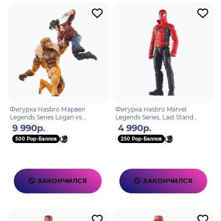
Фигурка Hasbro Марвел
Фигурка Hasbro Marvel
Legends Series Logan vs
Legends Series, Last Stand
Sabretooth
Spider-Man 5010996197030
9 990р.
4 990р.
500 Pop-Баллов
250 Pop-Баллов
ЗАКОНЧИЛСЯ
ЗАКОНЧИЛСЯ