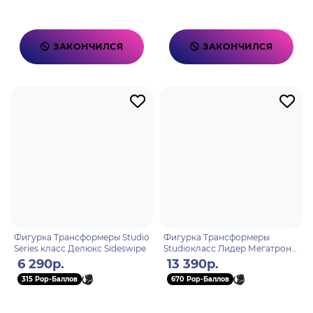
ЗАКОНЧИЛСЯ
ЗАКОНЧИЛСЯ
Фигурка Трансформеры Studio
Фигурка Трансформеры
Series класс Делюкс Sideswipe
Studioкласс Лидер Мегатрон
Concept Art
6 290р.
13 390р.
315 Pop-Баллов
670 Pop-Баллов