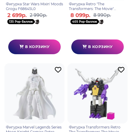
Фигурка Star Wars Mixin' Moods
Фигурка Retro "The
Grogu F68645L0
Transformers: The Movie"
Skywarp F69525L0
2 699р.
8 099р.
2 990р.
8 990р.
135 Pop-Баллов
405 Pop-Баллов
В КОРЗИНУ
В КОРЗИНУ
Фигурка Marvel Legends Series
Фигурка Transformers Retro
Moon Knight Comics Retro
The Transformers The Movie