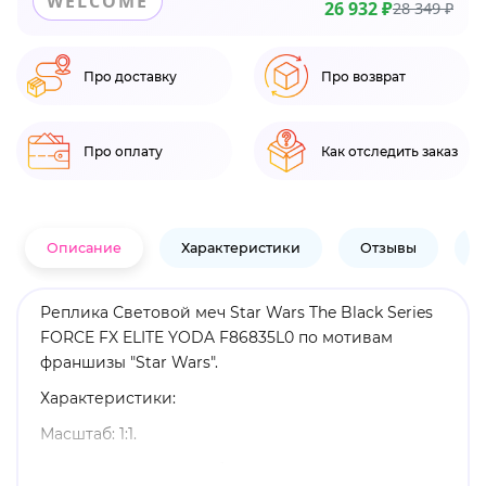
WELCOME
26 932 ₽
28 349 ₽
Про доставку
Про возврат
Про оплату
Как отследить заказ
Описание
Характеристики
Отзывы
В
Реплика Световой меч Star Wars The Black Series
FORCE FX ELITE YODA F86835L0 по мотивам
франшизы "Star Wars".
Характеристики:
Масштаб: 1:1.
Упаковка: картонный бокс.