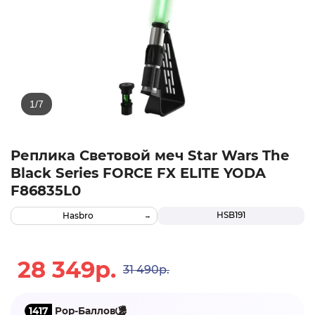
Реплика Световой меч Star Wars The
Black Series FORCE FX ELITE YODA
F86835L0
HSB191
Hasbro
28 349р.
31 490р.
1417
Pop-Баллов