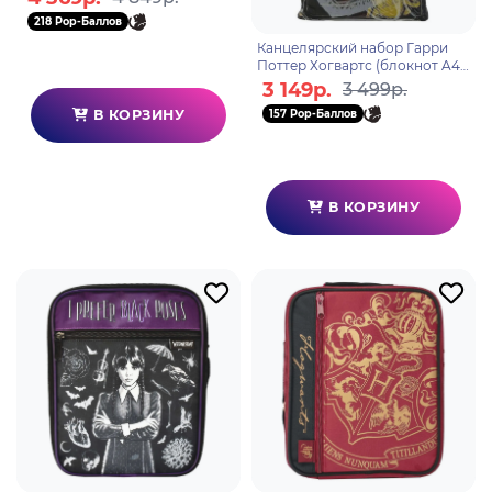
6 конвертов и листов дл
218 Pop-Баллов
Канцелярский набор Гарри
Поттер Хогвартс (блокнот A4
36 листов, 2 карандаша, 1
3 149р.
3 499р.
шариковая ручка, 2 ге
В КОРЗИНУ
157 Pop-Баллов
В КОРЗИНУ