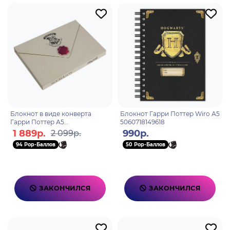
Блокнот в виде конверта
Блокнот Гарри Поттер Wiro А5
Гарри Поттер А5
5060718149618
5060502917942
1 889р.
990р.
2 099р.
94 Pop-Баллов
50 Pop-Баллов
ЗАКОНЧИЛСЯ
ЗАКОНЧИЛСЯ