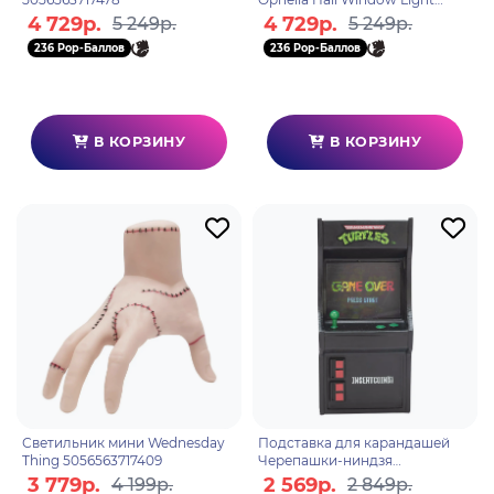
5056563716990
4 729р.
4 729р.
5 249р.
5 249р.
236 Pop-Баллов
236 Pop-Баллов
В КОРЗИНУ
В КОРЗИНУ
Светильник мини Wednesday
Подставка для карандашей
Thing 5056563717409
Черепашки-ниндзя
5056563714859
3 779р.
2 569р.
4 199р.
2 849р.