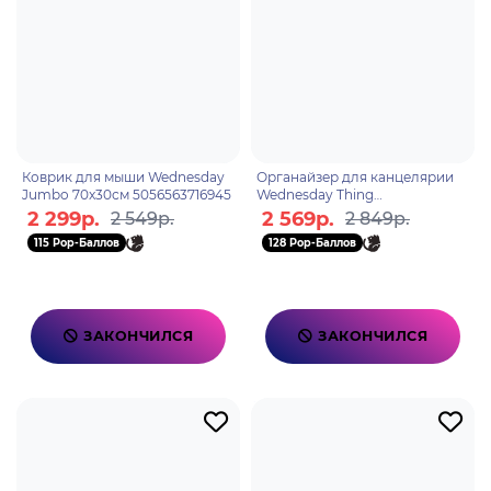
Коврик для мыши Wednesday
Органайзер для канцелярии
Jumbo 70x30см 5056563716945
Wednesday Thing
5056563716952
2 299р.
2 569р.
2 549р.
2 849р.
115 Pop-Баллов
128 Pop-Баллов
ЗАКОНЧИЛСЯ
ЗАКОНЧИЛСЯ