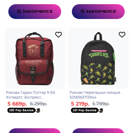
ЗАКОНЧИЛСЯ
ЗАКОНЧИЛСЯ
Рюкзак Гарри Поттер 9 3/4
Рюкзак Черепашки-ниндзя
Хогвартс Экспресс
5056563713944
5060718144002
5 669р.
5 219р.
6 299р.
5 799р.
283 Pop-Баллов
261 Pop-Баллов