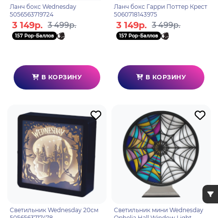
Ланч бокс Wednesday
Ланч бокс Гарри Поттер Крест
5056563719724
5060718143975
3 149р.
3 149р.
3 499р.
3 499р.
157 Pop-Баллов
157 Pop-Баллов
В КОРЗИНУ
В КОРЗИНУ
Светильник Wednesday 20см
Светильник мини Wednesday
5056563717478
Ophelia Hall Window Light