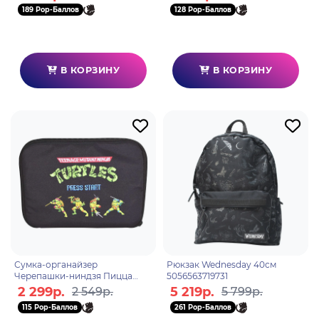
189 Pop-Баллов
128 Pop-Баллов
В КОРЗИНУ
В КОРЗИНУ
Сумка-органайзер
Рюкзак Wednesday 40см
Черепашки-ниндзя Пицца
5056563719731
5056563713906
2 299р.
5 219р.
2 549р.
5 799р.
115 Pop-Баллов
261 Pop-Баллов