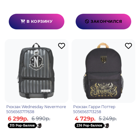
В КОРЗИНУ
ЗАКОНЧИЛСЯ
Рюкзак Wednesday Nevermore
Рюкзак Гарри Поттер
5056563717638
5056563713258
6 299р.
4 729р.
6 990р.
5 249р.
315 Pop-Баллов
236 Pop-Баллов