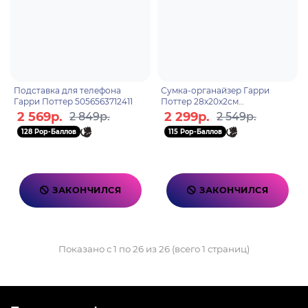
Подставка для телефона
Сумка-органайзер Гарри
Гарри Поттер 5056563712411
Поттер 28х20х2см
5056563714330
2 569р.
2 299р.
2 849р.
2 549р.
128 Pop-Баллов
115 Pop-Баллов
ЗАКОНЧИЛСЯ
ЗАКОНЧИЛСЯ
Показано с 1 по 26 из 26 (всего 1 страниц)