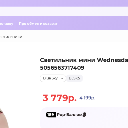
оставку
Про обмен и возврат
ветильники
Светильник мини Wednesda
5056563717409
Blue Sky
BLSK5
3 779р.
4 199р.
189
Pop-Баллов