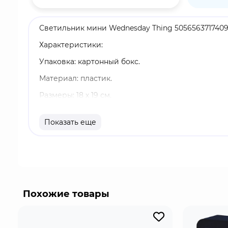
Светильник мини Wednesday Thing 5056563717409
Характеристики:
Упаковка: картонный бокс.
Материал: пластик.
Размеры: 18 х 19 см.
Питание: 3 батарейки AAA (не входят в комплект)
Показать еще
Оригинальный и официально лицензированный 
Бренд: Blue Sky.
Вещь - персонаж из произведений о семейке Адд
Если в оригинальном телесериале Вещь лишь вы
правой руки, способной свободно передвигаться 
Похожие товары
разумна и может общаться с хозяевами с помощь