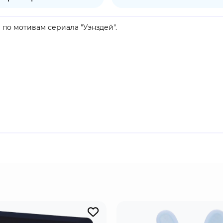
 по мотивам сериала "Уэнздей".
.
продукт.
амс: человеческая рука, которая служит Аддамсам как слуг
совывалась из разных ящиков и отверстий, в более поздн
по дому Аддамсов и за его пределами на кончиках пальцев, 
ю жестов.