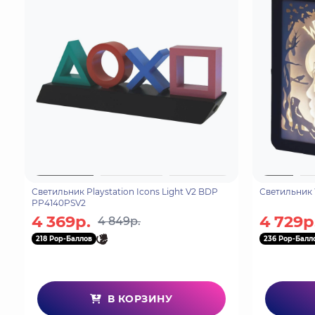
Светильник Playstation Icons Light V2 BDP
Светильник 
PP4140PSV2
4 369р.
4 729р
4 849р.
218 Pop-Баллов
236 Pop-Балл
В КОРЗИНУ