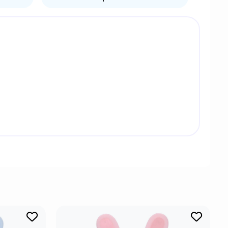
а, постоянный спутник и домашний питомец.
их произведениях Вещь приняла вид кисти
как паук. Она не владеет даром речи, но