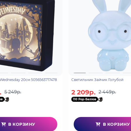
Wednesday 20см 5056563717478
Светильник Зайчик Голубой
.
2 209р.
5 249р.
2 449р.
ов
110 Pop-Баллов
В КОРЗИНУ
В КОРЗИНУ