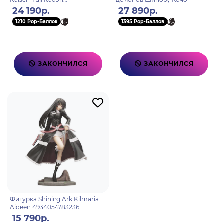
4934054026661
24 190р.
27 890р.
1210 Pop-Баллов
1395 Pop-Баллов
ЗАКОНЧИЛСЯ
ЗАКОНЧИЛСЯ
Фигурка Shining Ark Kilmaria
Aideen 4934054783236
15 790р.