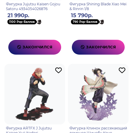
Фигурка Jujutsu Kaisen Gojou
Фигурка Shining Blade Xiao Mei
Satoru 4934054026876
& Rinrin 1/8
21 990р.
15 790р.
1100 Pop-Баллов
790 Pop-Баллов
ЗАКОНЧИЛСЯ
ЗАКОНЧИЛСЯ
Фигурка ARTFX J Jujutsu
Фигурка Клинок рассекающий
Kaisen Yuji Itadori
демонов Шинобу Кочо