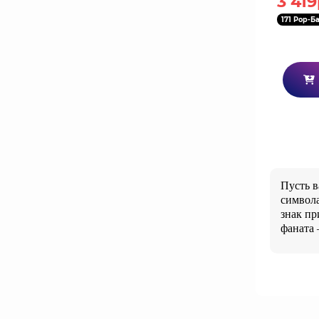
3 419
171 Pop-Б
Пусть в
символа
знак п
фаната 