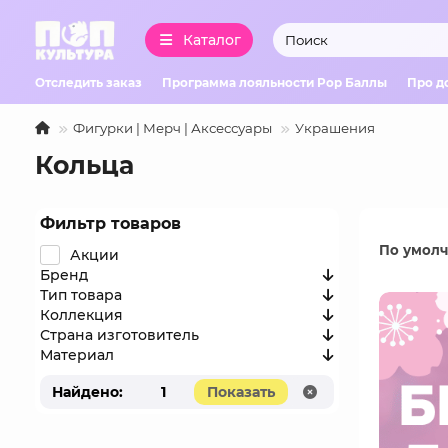
Каталог
Отследить заказ
Программа лояльности Pop Баллы
Про д
Фигурки | Мерч | Аксессуары
Украшения
Кольца
Фильтр товаров
По умол
Акции
Бренд
Тип товара
Коллекция
Страна изготовитель
Материал
Найдено:
1
Показать