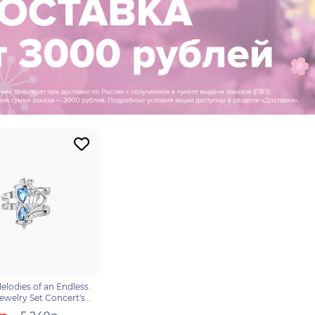
lodies of an Endless
ewelry Set Concert's
r 6974696610918