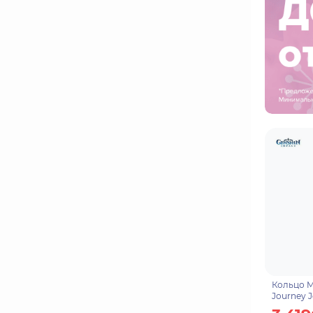
Кольцо Me
Journey J
Final Hou