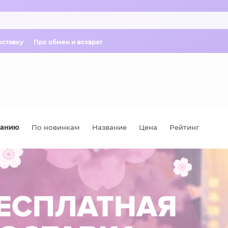
оставку
Про обмен и возврат
чанию
По новинкам
Название
Цена
Рейтинг