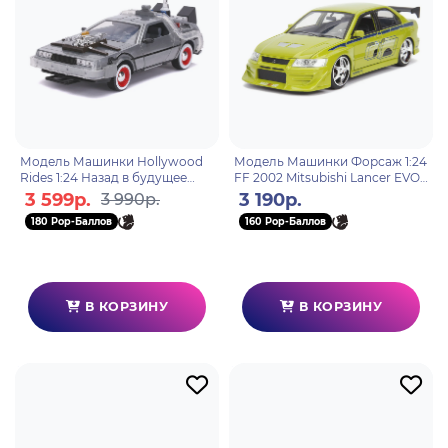
Модель Машинки Hollywood
Модель Машинки Форсаж 1:24
Rides 1:24 Назад в будущее
FF 2002 Mitsubishi Lancer EVO
Time Machine (Back To The
VII 99788
3 599р.
3 190р.
3 990р.
Future 3) 32166
180 Pop-Баллов
160 Pop-Баллов
В КОРЗИНУ
В КОРЗИНУ