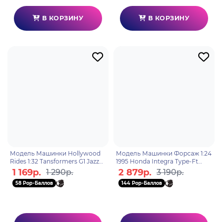
В КОРЗИНУ
В КОРЗИНУ
Модель Машинки Hollywood
Модель Машинки Форсаж 1:24
Rides 1:32 Tansformers G1 Jazz
1995 Honda Integra Type-Ft
1976 Porsche 935 34793
30739
1 169р.
2 879р.
1 290р.
3 190р.
58 Pop-Баллов
144 Pop-Баллов