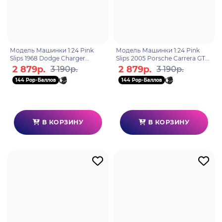
Модель Машинки 1:24 Pink
Модель Машинки 1:24 Pink
Slips 1968 Dodge Charger
Slips 2005 Porsche Carrera GT
Widebody 36009
35066
2 879р.
2 879р.
3 190р.
3 190р.
144 Pop-Баллов
144 Pop-Баллов
В КОРЗИНУ
В КОРЗИНУ