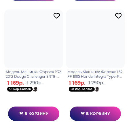
Модель Машинки Форсаж 1:32
Модель Машинки Форсаж 1:32
2012 Dodge Challenger SRT8-
FF 1995 Honda Integra Type-R
Wide Body 97384
31029
1 169р.
1 169р.
1 290р.
1 290р.
58 Pop-Баллов
58 Pop-Баллов
В КОРЗИНУ
В КОРЗИНУ