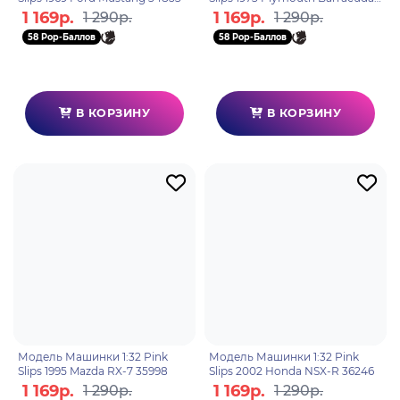
35997
1 169р.
1 169р.
1 290р.
1 290р.
58 Pop-Баллов
58 Pop-Баллов
В КОРЗИНУ
В КОРЗИНУ
Модель Машинки 1:32 Pink
Модель Машинки 1:32 Pink
Slips 1995 Mazda RX-7 35998
Slips 2002 Honda NSX-R 36246
1 169р.
1 169р.
1 290р.
1 290р.