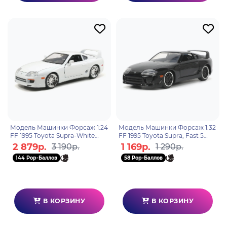
Модель Машинки Форсаж 1:24
Модель Машинки Форсаж 1:32
FF 1995 Toyota Supra-White
FF 1995 Toyota Supra, Fast 5
97375
33381
2 879р.
1 169р.
3 190р.
1 290р.
144 Pop-Баллов
58 Pop-Баллов
В КОРЗИНУ
В КОРЗИНУ