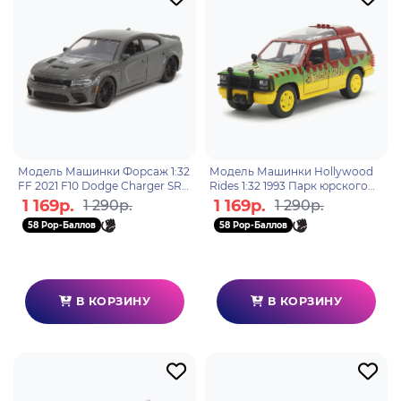
Модель Машинки Форсаж 1:32
Модель Машинки Hollywood
FF 2021 F10 Dodge Charger SRT
Rides 1:32 1993 Парк юрского
Hellcat 34473
периода Ford Explorer (Jurassic
1 169р.
1 169р.
1 290р.
1 290р.
Park) 31956
58 Pop-Баллов
58 Pop-Баллов
В КОРЗИНУ
В КОРЗИНУ