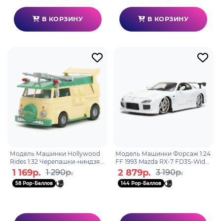
В КОРЗИНУ
В КОРЗИНУ
Модель Машинки Hollywood
Модель Машинки Форсаж 1:24
Rides 1:32 Черепашки-ниндзя
FF 1993 Mazda RX-7 FD3S-Wide
TMNT Party Wagon 34723
1:24 32607
1 169р.
2 879р.
1 290р.
3 190р.
58 Pop-Баллов
144 Pop-Баллов