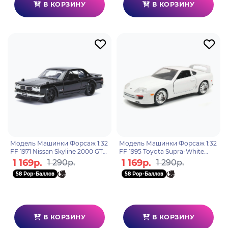
В КОРЗИНУ
В КОРЗИНУ
Модель Машинки Форсаж 1:32
Модель Машинки Форсаж 1:32
FF 1971 Nissan Skyline 2000 GT-
FF 1995 Toyota Supra-White
R (C10) 99602
97346
1 169р.
1 169р.
1 290р.
1 290р.
58 Pop-Баллов
58 Pop-Баллов
В КОРЗИНУ
В КОРЗИНУ