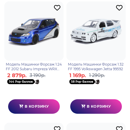
Модель Машинки Форсаж 1:24
Модель Машинки Форсаж 1:32
FF 2012 Subaru Impreza WRX
FF 1995 Volkswagen Jetta 99592
STI 99514
2 879р.
1 169р.
3 190р.
1 290р.
144 Pop-Баллов
58 Pop-Баллов
В КОРЗИНУ
В КОРЗИНУ