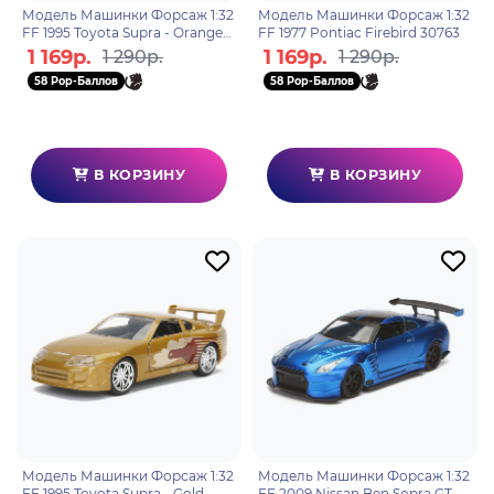
Модель Машинки Форсаж 1:32
Модель Машинки Форсаж 1:32
FF 1995 Toyota Supra - Orange
FF 1977 Pontiac Firebird 30763
97345
1 169р.
1 169р.
1 290р.
1 290р.
58 Pop-Баллов
58 Pop-Баллов
В КОРЗИНУ
В КОРЗИНУ
Модель Машинки Форсаж 1:32
Модель Машинки Форсаж 1:32
FF 1995 Toyota Supra - Gold
FF 2009 Nissan Ben Sopra GT-R