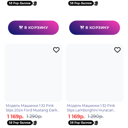
58 Pop-Баллов
58 Pop-Баллов
В КОРЗИНУ
В КОРЗИНУ
Модель Машинки 1:32 Pink
Модель Машинки 1:32 Pink
Slips 2024 Ford Mustang Dark
Slips Lamborghini Huracan
Horse 35681
Performante 36244
1 169р.
1 169р.
1 290р.
1 290р.
58 Pop-Баллов
58 Pop-Баллов