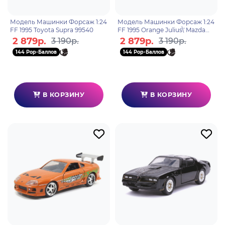
Модель Машинки Форсаж 1:24
Модель Машинки Форсаж 1:24
FF 1995 Toyota Supra 99540
FF 1995 Orange Julius\' Mazda
RX-7 30747
2 879р.
2 879р.
3 190р.
3 190р.
144 Pop-Баллов
144 Pop-Баллов
В КОРЗИНУ
В КОРЗИНУ