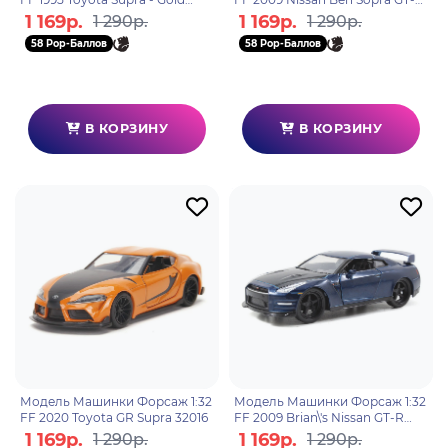
99542
R35 98270
1 169р.
1 169р.
1 290р.
1 290р.
58 Pop-Баллов
58 Pop-Баллов
В КОРЗИНУ
В КОРЗИНУ
Модель Машинки Форсаж 1:32
Модель Машинки Форсаж 1:32
FF 2020 Toyota GR Supra 32016
FF 2009 Brian\'s Nissan GT-R
97037
1 169р.
1 169р.
1 290р.
1 290р.