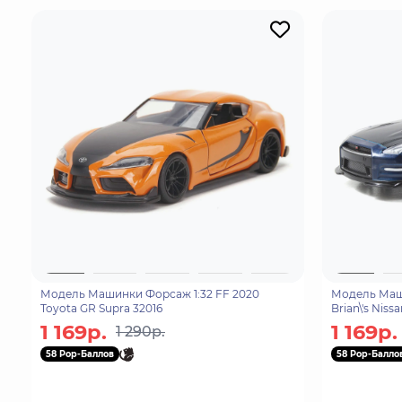
Модель Машинки Форсаж 1:32 FF 2020
Модель Маши
Toyota GR Supra 32016
Brian\'s Niss
1 169р.
1 169р.
1 290р.
58 Pop-Баллов
58 Pop-Балло