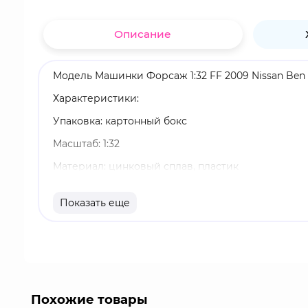
Описание
Модель Машинки Форсаж 1:32 FF 2009 Nissan Ben
Характеристики:
Упаковка: картонный бокс
Масштаб: 1:32
Материал: цинковый сплав, пластик
Оригинальный и официально лицензированный 
Показать еще
Бренд: Jada Toys
"Форсаж" ("The Fast and the Furious" дословный
полнометражных, двух короткометражных фильмо
гонками, ограблениями, шпионами и семьей.
Похожие товары