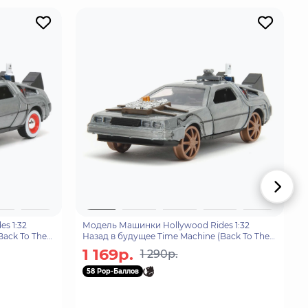
s 1:32
Модель Машинки Hollywood Rides 1:32
Back To The
Назад в будущее Time Machine (Back To The
Future-3) Railroad whe
1 169р.
1 290р.
58 Pop-Баллов