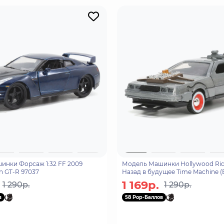
нки Форсаж 1:32 FF 2009
Модель Машинки Hollywood Ride
an GT-R 97037
Назад в будущее Time Machine (
Future-3) 32290
1 169р.
1 290р.
1 290р.
в
58 Pop-Баллов