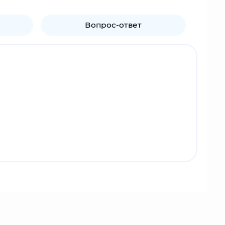
Вопрос-ответ
за, состоящая на 2023 год из одиннадцати
 которые в основном связаны с уличными