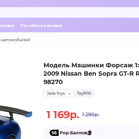
оставку
Про обмен и возврат
 автомобилей
Модель Машинки Форсаж 1:
2009 Nissan Ben Sopra GT-R 
98270
Jada Toys
ТоуR110
1 169р.
1 290р.
58
Pop-Баллов