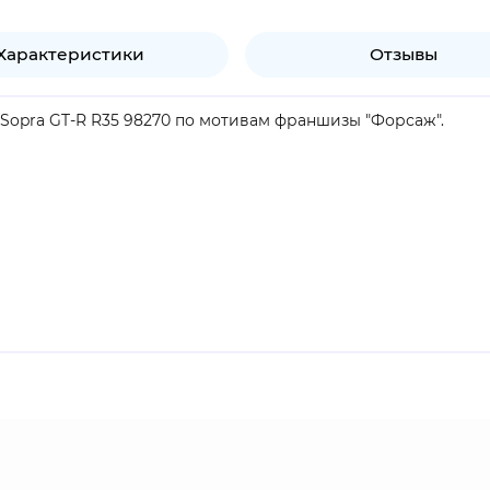
Характеристики
Отзывы
 Sopra GT-R R35 98270 по мотивам франшизы "Форсаж".
продукт
 перевод "Быстрые и яростные") - американская медиафранши
в и мультсериала. Франшиза основана на серии боевиков,