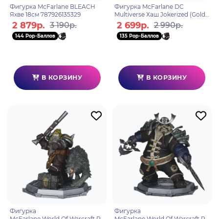
Фигурка McFarlane BLEACH
Фигурка McFarlane DC
Яхве 18см 787926135329
Multiverse Хаш Jokerized (Gold
Label)(SDCC) 18см 787926172171
2 879р.
2 699р.
3 190р.
2 990р.
144 Pop-Баллов
135 Pop-Баллов
В КОРЗИНУ
В КОРЗИНУ
Фигурка
Фигурка
McFarlane World Of Warcraft Po
McFarlane World Of Warcraft Po