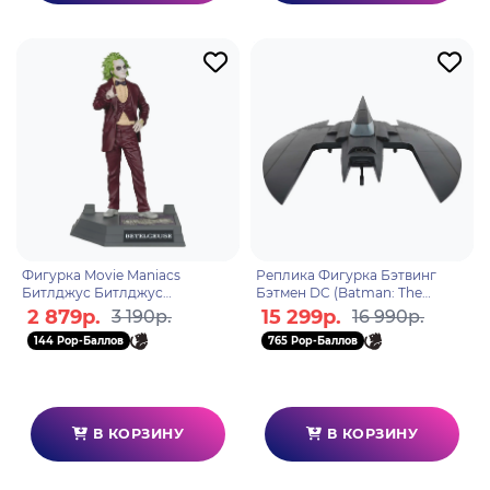
Фигурка Movie Maniacs
Реплика Фигурка Бэтвинг
Битлджус Битлджус
Бэтмен DC (Batman: The
Beetlejuice 2 15см 140729
Animated Series) Batwing 94см
2 879р.
15 299р.
3 190р.
16 990р.
173666
144 Pop-Баллов
765 Pop-Баллов
В КОРЗИНУ
В КОРЗИНУ