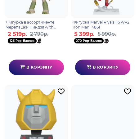
Фигурка в ассортименте
Фигурка Marvel Rivals 1:6 WV2
Черепашки Ниндзя with
Iron Man 14861
Comic WaVe1 Донатэлло
2 519р.
5 399р.
2 790р.
5 990р.
787926113365
126 Pop-Баллов
270 Pop-Баллов
В КОРЗИНУ
В КОРЗИНУ