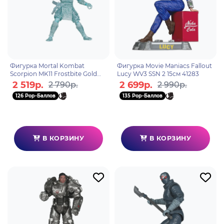
Фигурка Mortal Kombat
Фигурка Movie Maniacs Fallout
Scorpion MK11 Frostbite Gold
Lucy WV3 SSN 2 15см 41283
Label 18см 10999
2 519р.
2 699р.
2 790р.
2 990р.
126 Pop-Баллов
135 Pop-Баллов
В КОРЗИНУ
В КОРЗИНУ