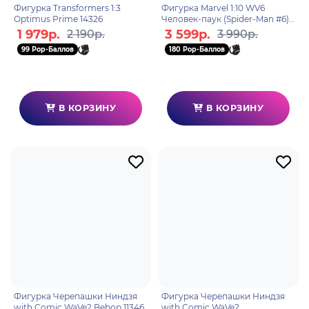
Фигурка Transformers 1:3
Фигурка Marvel 1:10 WV6
Optimus Prime 14326
Человек-паук (Spider-Man #6)
14826
1 979р.
3 599р.
2 190р.
3 990р.
99 Pop-Баллов
180 Pop-Баллов
В КОРЗИНУ
В КОРЗИНУ
Фигурка Черепашки Ниндзя
Фигурка Черепашки Ниндзя
with Comic WaVe2 Bebop 11346
with Comic WaVe2