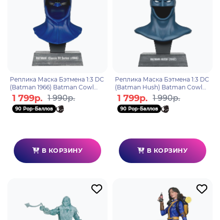
Реплика Маска Бэтмена 1:3 DC
Реплика Маска Бэтмена 1:3 DC
(Batman 1966) Batman Cowl
(Batman Hush) Batman Cowl
18см 179088
18см 179170
1 799р.
1 799р.
1 990р.
1 990р.
90 Pop-Баллов
90 Pop-Баллов
В КОРЗИНУ
В КОРЗИНУ