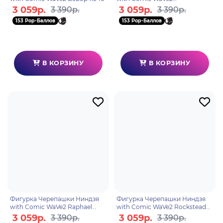
Michelangelo 11347
3 059р.
3 059р.
3 390р.
3 390р.
153 Pop-Баллов
153 Pop-Баллов
В КОРЗИНУ
В КОРЗИНУ
Фигурка Черепашки Ниндзя
Фигурка Черепашки Ниндзя
with Comic WaVe2 Raphael
with Comic WaVe2 Rocksteady
11348
11349
3 059р.
3 059р.
3 390р.
3 390р.