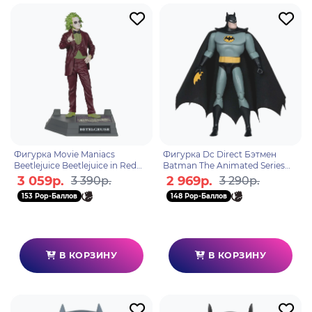
Фигурка Movie Maniacs
Фигурка Dc Direct Бэтмен
Beetlejuice Beetlejuice in Red
Batman The Animated Series
Suite (Chase) 15см 140736
Build-A 15см
3 059р.
2 969р.
3 390р.
3 290р.
153 Pop-Баллов
148 Pop-Баллов
В КОРЗИНУ
В КОРЗИНУ