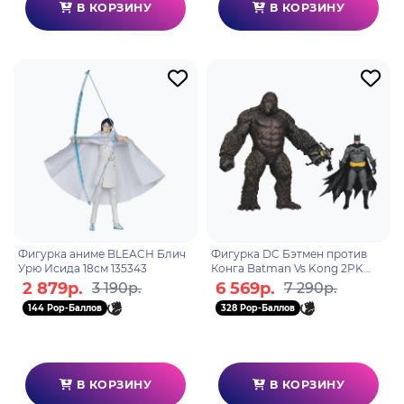
В КОРЗИНУ
В КОРЗИНУ
Фигурка аниме BLEACH Блич
Фигурка DC Бэтмен против
Урю Исида 18см 135343
Конга Batman Vs Kong 2PK
138627
2 879р.
6 569р.
3 190р.
7 290р.
144 Pop-Баллов
328 Pop-Баллов
В КОРЗИНУ
В КОРЗИНУ