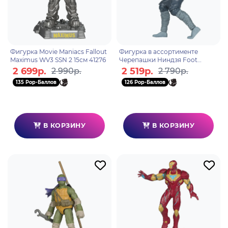
Фигурка Movie Maniacs Fallout
Фигурка в ассортименте
Maximus WV3 SSN 2 15см 41276
Черепашки Ниндзя Foot
Soldier Comic WaVe1
2 699р.
2 519р.
2 990р.
2 790р.
787926113389
135 Pop-Баллов
126 Pop-Баллов
В КОРЗИНУ
В КОРЗИНУ