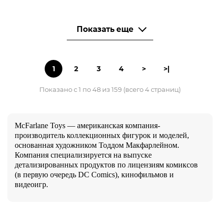
Показать еще
1
2
3
4
>
>|
Показано с 1 по 48 из 159 (всего 4 страниц)
McFarlane Toys — американская компания-
производитель коллекционных фигурок и моделей,
основанная художником Тоддом Макфарлейном.
Компания специализируется на выпуске
детализированных продуктов по лицензиям комиксов
(в первую очередь DC Comics), кинофильмов и
видеоигр.