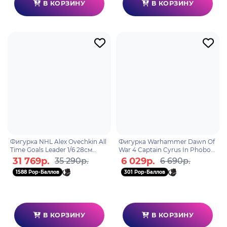
В КОРЗИНУ
В КОРЗИНУ
Фигурка NHL Alex Ovechkin All
Фигурка Warhammer Dawn Of
Time Goals Leader 1/6 28см
War 4 Captain Cyrus In Phobos
103298
Armor 7" 11246
31 769р.
6 029р.
35 290р.
6 690р.
1588 Pop-Баллов
301 Pop-Баллов
В КОРЗИНУ
В КОРЗИНУ