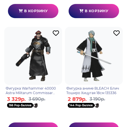
В КОРЗИНУ
В КОРЗИНУ
Фигурка Warhammer 40000
Фигурка аниме BLEACH Блич
Astra Militarum Commissar
Тоширо Хицугая 18см 135336
Wv10 18см 109016
3 329р.
2 879р.
3 690р.
3 190р.
166 Pop-Баллов
144 Pop-Баллов