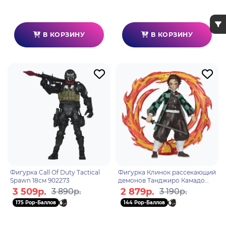
В КОРЗИНУ
В КОРЗИНУ
Фигурка Call Of Duty Tactical
Фигурка Клинок рассекающий
Spawn 18см 902273
демонов Танджиро Камадо
Wv5 18см (Daki Battle) 137521
3 509р.
2 879р.
3 890р.
3 190р.
175 Pop-Баллов
144 Pop-Баллов