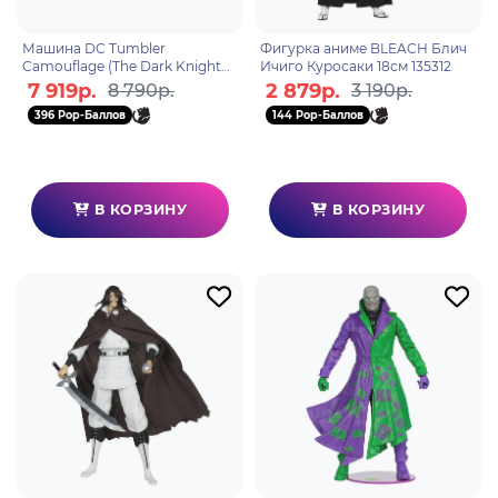
Машина DC Tumbler
Фигурка аниме BLEACH Блич
Camouflage (The Dark Knight
Ичиго Куросаки 18см 135312
Rises)(Gold Label) 45 см
7 919р.
2 879р.
8 790р.
3 190р.
787926172966
396 Pop-Баллов
144 Pop-Баллов
В КОРЗИНУ
В КОРЗИНУ