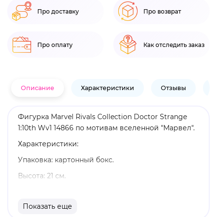
Про доставку
Про возврат
Про оплату
Как отследить заказ
Описание
Характеристики
Отзывы
В
Фигурка Marvel Rivals Collection Doctor Strange
1:10th Wv1 14866 по мотивам вселенной "Марвел".
Характеристики:
Упаковка: картонный бокс.
Высота: 21 см.
Материал: пластик.
Показать еще
Коллекционная фигурка в масштабе 1:10 с