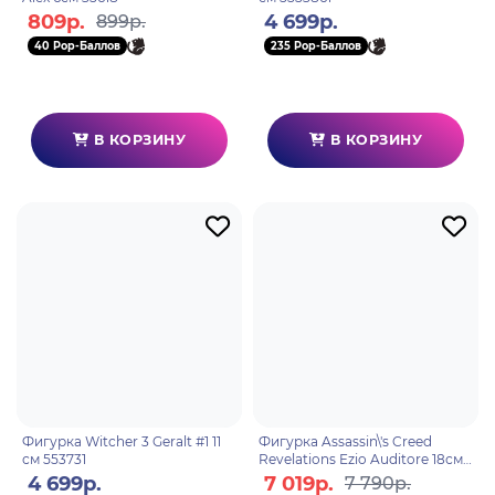
809р.
4 699р.
899р.
40 Pop-Баллов
235 Pop-Баллов
В КОРЗИНУ
В КОРЗИНУ
Фигурка Witcher 3 Geralt #1 11
Фигурка Assassin\'s Creed
см 553731
Revelations Ezio Auditore 18см
608630
4 699р.
7 019р.
7 790р.