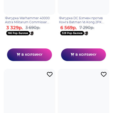
Фигурка Warhammer 40000
Фигурка DC Бэтмен против
Astra Militarum Commissar
Конга Batman Vs Kong 2PK
Wv10 18см 109016
138627
3 329р.
6 569р.
3 690р.
7 290р.
166 Pop-Баллов
328 Pop-Баллов
В КОРЗИНУ
В КОРЗИНУ