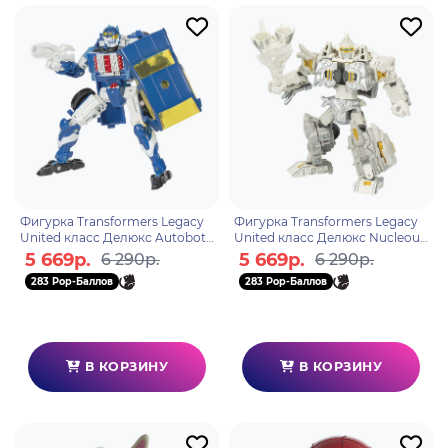
Фигурка Transformers Legacy
Фигурка Transformers Legacy
United класс Делюкс Autobot
United класс Делюкс Nucleous
Side Burn F85385X0
F85335X0
5 669р.
5 669р.
6 290р.
6 290р.
283 Pop-Баллов
283 Pop-Баллов
В КОРЗИНУ
В КОРЗИНУ