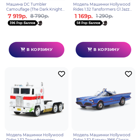
Машина DC Tumbler
Модель Машинки Hollywood
Camouflage (The Dark Knight
Rides 1:32 Tansformers G1 Jazz
Rises)(Gold Label) 45 см
1976 Porsche 935 34793
7 919р.
1 169р.
8 790р.
1 290р.
787926172966
396 Pop-Баллов
58 Pop-Баллов
В КОРЗИНУ
В КОРЗИНУ
Модель Машинки Hollywood
Модель Машинки Hollywood
Rides 1:32 Трансформеры
Rides 1:32 Бэтмен 1966 Classic