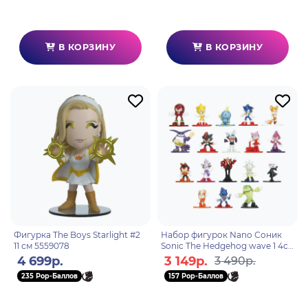
В КОРЗИНУ
В КОРЗИНУ
Фигурка The Boys Starlight #2
Набор фигурок Nano Соник
11 см 5559078
Sonic The Hedgehog wave 1 4см
(18 шт) 35642
4 699р.
3 149р.
3 490р.
235 Pop-Баллов
157 Pop-Баллов