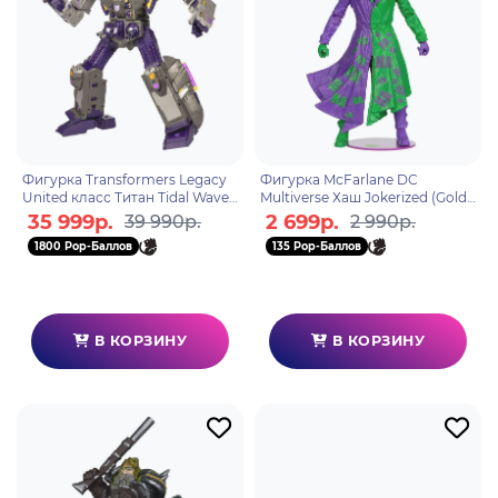
Фигурка Transformers Legacy
Фигурка McFarlane DC
United класс Титан Tidal Wave
Multiverse Хаш Jokerized (Gold
F85125L0
Label)(SDCC) 18см 787926172171
35 999р.
2 699р.
39 990р.
2 990р.
1800 Pop-Баллов
135 Pop-Баллов
В КОРЗИНУ
В КОРЗИНУ