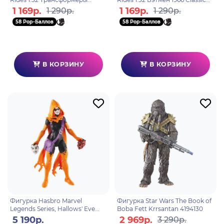
Transformers G1 x Ecto-1
TV Series Бэтмобиль Batmobile
1 169р.
1 169р.
1 290р.
1 290р.
Optimus Prime 58627
36097
58 Pop-Баллов
58 Pop-Баллов
В КОРЗИНУ
В КОРЗИНУ
Фигурка Hasbro Marvel
Фигурка Star Wars The Book of
Legends Series, Hallows' Eve
Boba Fett Krrsantan 4194130
5010996197078
5 190р.
2 969р.
3 290р.