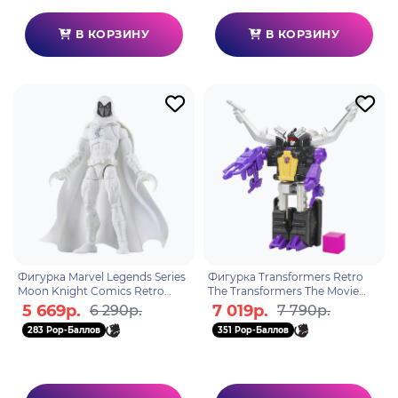
В КОРЗИНУ
В КОРЗИНУ
Фигурка Marvel Legends Series
Фигурка Transformers Retro
Moon Knight Comics Retro
The Transformers The Movie
G00665L0
Shrapnel F69485L0
5 669р.
7 019р.
6 290р.
7 790р.
283 Pop-Баллов
351 Pop-Баллов