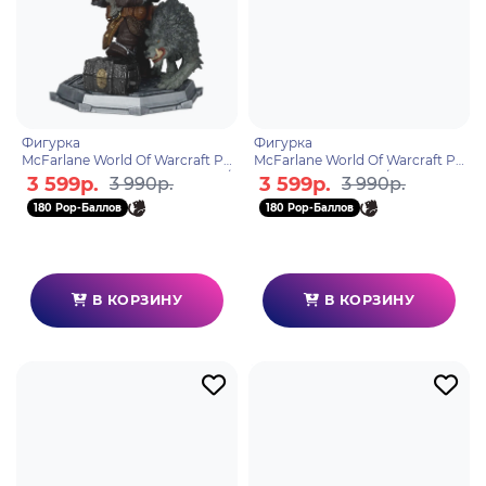
Фигурка
Фигурка
McFarlane World Of Warcraft Po
McFarlane World Of Warcraft Po
sed Dwarf Hunter Beast Master/
sed Pandaren Monk/Rogue
3 599р.
3 599р.
3 990р.
3 990р.
Marksman 15см 787926166767
15см 787926166774
180 Pop-Баллов
180 Pop-Баллов
В КОРЗИНУ
В КОРЗИНУ