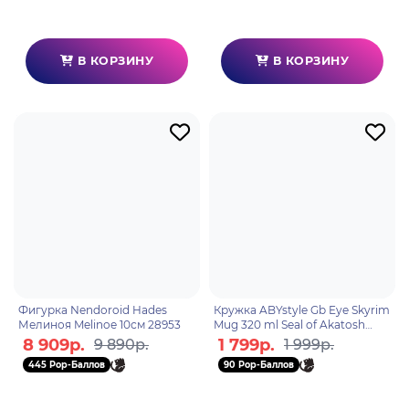
В КОРЗИНУ
В КОРЗИНУ
Фигурка Nendoroid Hades
Кружка ABYstyle Gb Eye Skyrim
Мелиноя Melinoe 10см 28953
Mug 320 ml Seal of Akatosh
subli box x2 MG1352
8 909р.
1 799р.
9 890р.
1 999р.
445 Pop-Баллов
90 Pop-Баллов