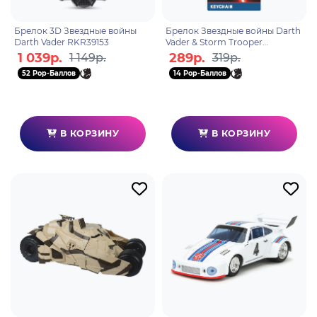
Брелок 3D Звездные войны
Брелок Звездные войны Darth
Darth Vader RKR39153
Vader & Storm Trooper
RK39433C
1 039р.
289р.
1 149р.
319р.
52 Pop-Баллов
14 Pop-Баллов
В КОРЗИНУ
В КОРЗИНУ