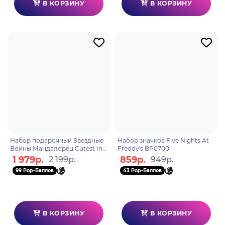
В КОРЗИНУ
В КОРЗИНУ
Набор подарочный Звездные
Набор значков Five Nights At
Войны Мандалорец Cutest In
Freddy's BP0700
The Galaxy (подстаканник,
1 979р.
859р.
2 199р.
949р.
банка) GP85477
99 Pop-Баллов
43 Pop-Баллов
В КОРЗИНУ
В КОРЗИНУ