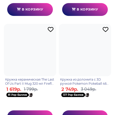
В КОРЗИНУ
В КОРЗИНУ
Кружка керамическая The Last
Кружка из доломита с 3D
Of Us Part II Mug 320 мл Firefly
ручкой Pokemon Pokeball 460
subli box MG2829
мл ABYMUGA368
1 619р.
2 749р.
1 799р.
3 049р.
81 Pop-Баллов
137 Pop-Баллов