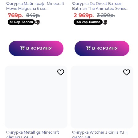
Фигурка Майнкрафт Minecraft
Фигурка Dc Direct Бэтмен
Movie Malgosha 6 см
Batman The Animated Series
2100901232741
Build-A 15см
769р.
2 969р.
849р.
3 290р.
38 Pop-Баллов
148 Pop-Баллов
В КОРЗИНУ
В КОРЗИНУ
Фигурка Metalfigs Minecraft
Фигурка Witcher 3 Cirilla #3 11
Alex 6см 35618
см 5553861