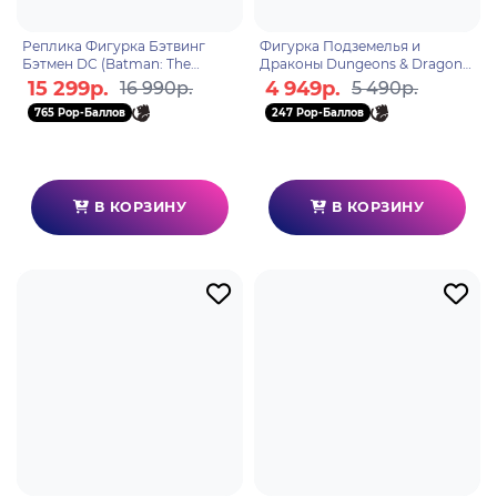
Реплика Фигурка Бэтвинг
Фигурка Подземелья и
Бэтмен DC (Batman: The
Драконы Dungeons & Dragons
Animated Series) Batwing 94см
Gelatinous Cube 20cm F6370
15 299р.
4 949р.
16 990р.
5 490р.
173666
765 Pop-Баллов
247 Pop-Баллов
В КОРЗИНУ
В КОРЗИНУ