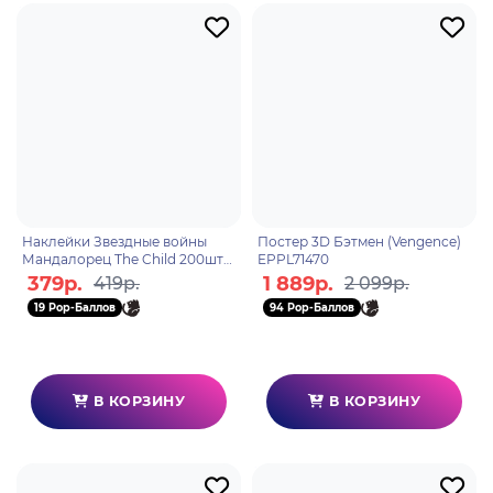
Наклейки Звездные войны
Постер 3D Бэтмен (Vengence)
Мандалорец The Child 200шт
EPPL71470
PS7490
379р.
1 889р.
419р.
2 099р.
19 Pop-Баллов
94 Pop-Баллов
В КОРЗИНУ
В КОРЗИНУ