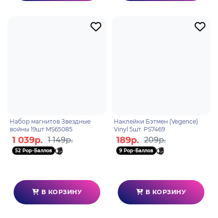
Набор магнитов Звездные
Наклейки Бэтмен (Vegence)
войны 19шт MS65085
Vinyl 5шт. PS7469
1 039р.
189р.
1 149р.
209р.
52 Pop-Баллов
9 Pop-Баллов
В КОРЗИНУ
В КОРЗИНУ