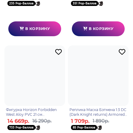
235 Pop-Баллов
351 Pop-Баллов
В КОРЗИНУ
В КОРЗИНУ
Фигурка Horizon Forbidden
Реплика Маска Бэтмена 1:3 DC
West Aloy PVC 21 см
(Dark Knight returns) Armored
761568010091
Batman Cowl 18см 79361
14 669р.
1 709р.
16 290р.
1 890р.
733 Pop-Баллов
85 Pop-Баллов