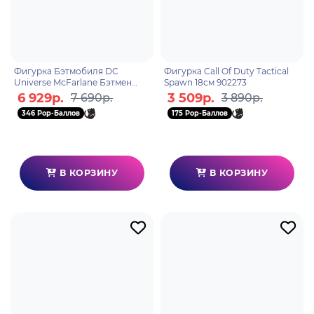
Фигурка Бэтмобиля DC
Фигурка Call Of Duty Tactical
Universe McFarlane Бэтмен
Spawn 18см 902273
Навсегда 79 см 787926150193
6 929р.
3 509р.
7 690р.
3 890р.
346 Pop-Баллов
175 Pop-Баллов
В КОРЗИНУ
В КОРЗИНУ