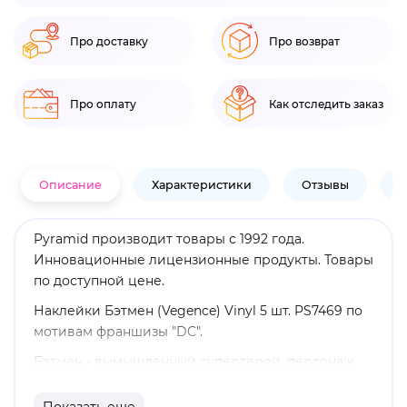
Про доставку
Про возврат
Про оплату
Как отследить заказ
Описание
Характеристики
Отзывы
В
Pyramid производит товары с 1992 года.
Инновационные лицензионные продукты. Товары
по доступной цене.
Наклейки Бэтмен (Vegence) Vinyl 5 шт. PS7469 по
мотивам франшизы "DC".
Бэтмен - вымышленный супергерой, персонаж
комиксов издательства DC Comics. В
оригинальной версии биографии Бэтмен -