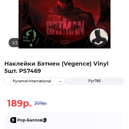
Наклейки Бэтмен (Vegence) Vinyl
5шт. PS7469
Pyr785
Pyramid International
189р.
209р.
9
Pop-Баллов