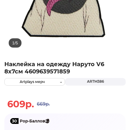
Наклейка на одежду Наруто V6
8х7см 4609639571859
ARTM386
Artplays мерч
609р.
669р.
30
Pop-Баллов