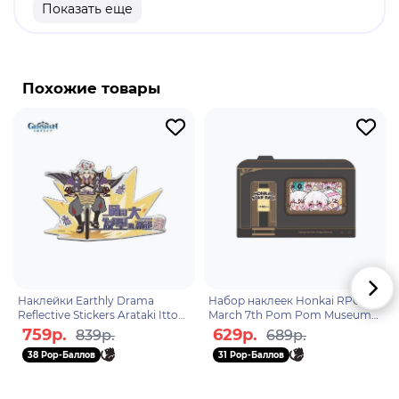
продукт.
Показать еще
Бренд: Pyramid International.
Pixar Animation Studios - американская студия
компьютерной анимации, известная своими
Похожие товары
критически и коммерчески успешными
компьютерными анимационными фильмами.
Базируется в Эмеривилле, штат Калифорния. С
2006 года Pixar является дочерней компанией
Walt Disney Studios, подразделения Disney
Entertainment, которое принадлежит The Walt
Disney Company.
Наклейки Earthly Drama
Набор наклеек Honkai RPG
Reflective Stickers Arataki Itto
March 7th Pom Pom Museum
6975213680247
6976525004974
759р.
629р.
839р.
689р.
38 Pop-Баллов
31 Pop-Баллов