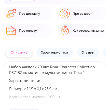
Про доставку
Про возврат
Про оплату
Как отследить заказ
Описание
Характеристики
Отзывы
В
Набор наклеек 200шт Pixar Character Collection
PS7482 по мотивам мультфильмов "Pixar".
Характеристики:
Размеры: 14,5 х 0,1 х 23,9 см.
Количество наклеек: 200 шт.
Оригинальный и официально лицензированный