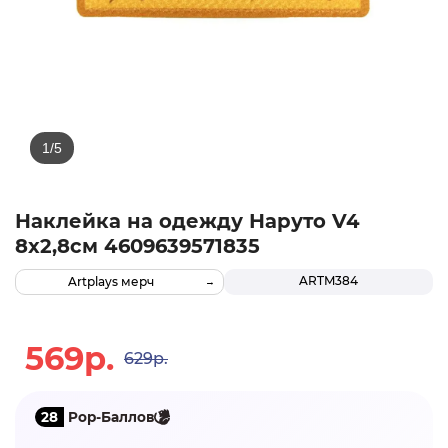
Наклейка на одежду Наруто V4
8х2,8см 4609639571835
ARTM384
Artplays мерч
569р.
629р.
28
Pop-Баллов