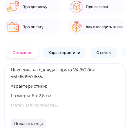
Про доставку
Про возврат
Про оплату
Как отследить заказ
Описание
Характеристики
Отзывы
В
Наклейка на одежду Наруто V4 8х2,8см
4609639571835.
Характеристики:
Размеры: 8 х 2,8 см.
Материал: полиэстер.
Оригинальный и официально лицензированный
продукт.
Показать еще