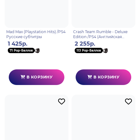
Mad Max (Playstation Hits) /PS4
Crash Team Rumble - Deluxe
Русские субтитры
Edition /PS4 (Английская
версия)
1 425р.
2 255р.
71 Pop-Баллов
113 Pop-Баллов
В КОРЗИНУ
В КОРЗИНУ