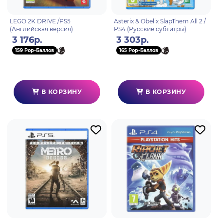
LEGO 2K DRIVE /PS5
Asterix & Obelix SlapThem All 2 /
(Английская версия)
PS4 (Русские субтитры)
3 176р.
3 303р.
159 Pop-Баллов
165 Pop-Баллов
В КОРЗИНУ
В КОРЗИНУ