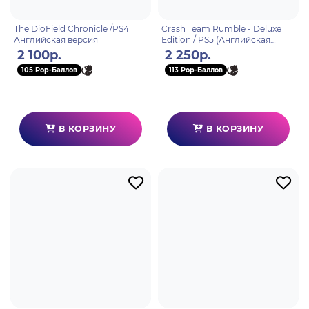
The DioField Chronicle /PS4
Crash Team Rumble - Deluxe
Английская версия
Edition / PS5 (Английская
версия)
2 100р.
2 250р.
105 Pop-Баллов
113 Pop-Баллов
В КОРЗИНУ
В КОРЗИНУ