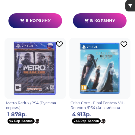
В КОРЗИНУ
В КОРЗИНУ
Metro Redux /PS4 (Русская
Crisis Core - Final Fantasy VII -
версия)
Reunion /PS4 (Английская
версия)
1 878р.
4 913р.
94 Pop-Баллов
246 Pop-Баллов