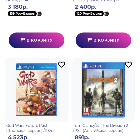
3 180р.
2 400р.
159 Pop-Баллов
120 Pop-Баллов
В КОРЗИНУ
В КОРЗИНУ
God Wars Future Past
Tom Clancy\'s - The Division 2
(Японская версия) /PS4
/PS4 (Английская версия)
Английские субтитры
4 523р.
891р.