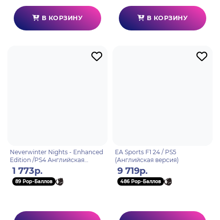
В КОРЗИНУ
В КОРЗИНУ
Neverwinter Nights - Enhanced
EA Sports F1 24 / PS5
Edition /PS4 Английская
(Английская версия)
версия
1 773р.
9 719р.
89 Pop-Баллов
486 Pop-Баллов