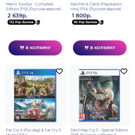
Metro: Exodus - Complete
Ratchet & Clank (Playstation
Edition /PS5 (Русская версия)
Hits) /PS4 (Русская версия)
2 639р.
1 800р.
132 Pop-Баллов
90 Pop-Баллов
В КОРЗИНУ
В КОРЗИНУ
Far Cry 4 (Рус.вер) & Far Cry 5
Devil May Cry 5 - Special Edition
(Англ) /PS4
/PS5 (Русские субтитры)