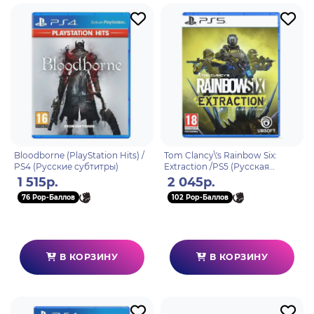
Bloodborne (PlayStation Hits) /
Tom Clancy\'s Rainbow Six:
PS4 (Русские субтитры)
Extraction /PS5 (Русская
версия)
1 515р.
2 045р.
76 Pop-Баллов
102 Pop-Баллов
В КОРЗИНУ
В КОРЗИНУ