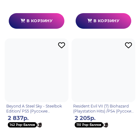
В КОРЗИНУ
В КОРЗИНУ
Beyond A Steel Sky - Steelbok
Resident Evil VII (7) Biohazard
Edition/ PS5 (Русские
(Playstation Hits) /PS4 (Русские
субтитры)
субтитры)
2 837р.
2 205р.
142 Pop-Баллов
110 Pop-Баллов