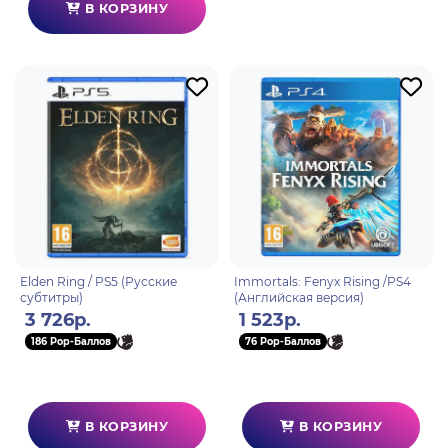
В КОРЗИНУ
Elden Ring / PS5 (Русские
Immortals: Fenyx Rising /PS4
субтитры)
(Английская версия)
3 726р.
1 523р.
186 Pop-Баллов
76 Pop-Баллов
В КОРЗИНУ
В КОРЗИНУ