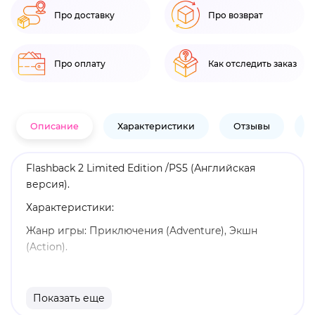
Про доставку
Про возврат
Про оплату
Как отследить заказ
Описание
Характеристики
Отзывы
В
Flashback 2 Limited Edition /PS5 (Английская
версия).
Характеристики:
Жанр игры: Приключения (Adventure), Экшн
(Action).
Язык: Английская версия.
Издатель: Microids.
Показать еще