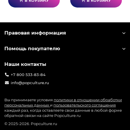
Flashback 2 Limited Edition - это особое издание,
В КОРЗИНУ
В КОРЗИНУ
включающее в себя игру на цифровом носителе,
эксклюзивный стилбук и дополнительные
музыкальные композиции. Взяв на себя роль
легендарного борца с нежитью Конрада,
Правовая информация
который нанес поражение главному мозгу и
отправил морфамов в забвение. Прошло много
лет, и теперь коварные враги желают взять
Помощь покупателю
реванш. Похищая лучшего друга главного героя
Яна, они пытаются выманить его на решающую
Наши контакты
схватку. Сражаясь вместе с союзниками, став
частью захватывающего приключения и провести
+7 800 533-83-84
собственное деликатное расследование.
info@popculture.ru
Наслаждаясь крутым экшеном на протяжении
пяти уровней, уничтожая злобных противников.
Вы принимаете условия
политики в отношении обработки
Сможете ли вы защитить всю Солнечную
персональных данных
и
пользовательского соглашения
систему?
каждый раз, когда оставляете свои данные в любой форме
обратной связи на сайте Popculture.ru
© 2025-2026. Popculture.ru