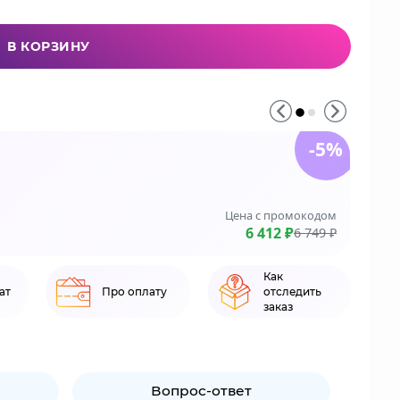
В КОРЗИНУ
-5%
До 3
На зака
Цена с промокодом
LE
6 412 ₽
6 749 ₽
Как
ат
Про оплату
отследить
заказ
Вопрос-ответ