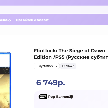
оставку
Про обмен и возврат
Flintlock: The Siege of Dawn 
Edition /PS5 (Русские субти
Playstation
PSV1472
6 749р.
337
Pop-Баллов