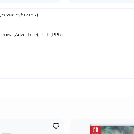
(Русские субтитры).
ния (Adventure), РПГ (RPG).
l и Champions Axe;
а Эрика Хиллмана (Ashen),