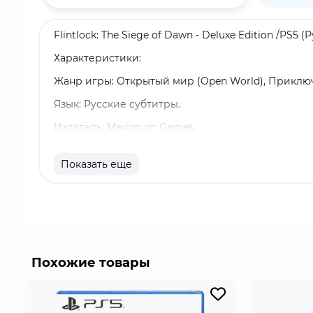
Flintlock: The Siege of Dawn - Deluxe Edition /PS5 
Характеристики:
Жанр игры: Открытый мир (Open World), Приключе
Язык: Русские субтитры.
Издатель: Maximum Games.
Возрастные ограничения: 18+.
Показать еще
Издание: Специальное.
Однопользовательский режим.
В комплекте:
Blu-ray диск с игрой; двусторонняя обложка,
Похожие товары
Костюмы Champions, Noble и Vanguard;
Набор внутриигровой косметики Champions Pisto
Атмосферный цифровой саундтрек от композитор