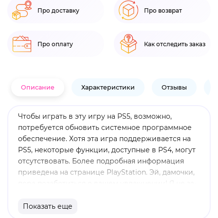
Про доставку
Про возврат
Про оплату
Как отследить заказ
Описание
Характеристики
Отзывы
В
Чтобы играть в эту игру на PS5, возможно,
потребуется обновить системное программное
обеспечение. Хотя эта игра поддерживается на
PS5, некоторые функции, доступные в PS4, могут
отсутствовать. Более подробная информация
приведена на странице PlayStation. Эй, дамочки,
пора позаботиться о вашем увлажнении! Я не за-
кончил и всё еще мечтаю о вас в игре Leisure Suit
Larry — Wet Dreams Dry Twice. Я покинул Новый
Показать еще
Лох-Вегас, застрял на Кончитосе и готовился