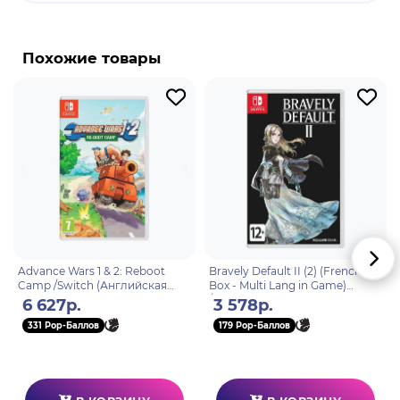
вести под венец любовь всей моей жизни —
Фейт. Но непредвиденные обстоятельства
Похожие товары
помешали нам и разлучили вновь! Сейчас Фейт
где-то на знаменитом огромном и солнечном
архипелаге Калау'а, и мне предстоит найти ее.
Advance Wars 1 & 2: Reboot
Bravely Default II (2) (French
Camp /Switch (Английская
Box - Multi Lang in Game)
версия)
/Switch (Английская версия)
6 627р.
3 578р.
331 Pop-Баллов
179 Pop-Баллов