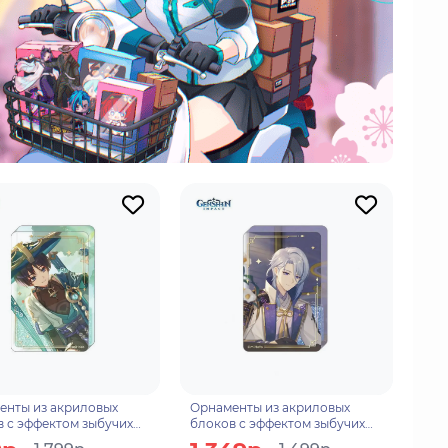
енты из акриловых
Орнаменты из акриловых
 с эффектом зыбучих
блоков с эффектом зыбучих
 внутри The Wanderer
песков внутри Kamisato Ayato