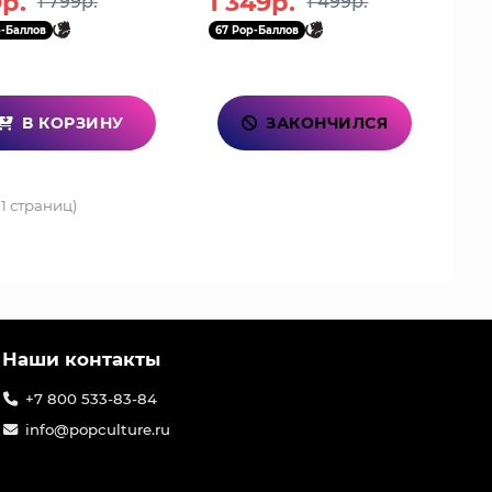
р.
1 349р.
1 799р.
1 499р.
8140719
6976068140665
-Баллов
67 Pop-Баллов
В КОРЗИНУ
ЗАКОНЧИЛСЯ
 1 страниц)
Наши контакты
+7 800 533-83-84
info@popculture.ru