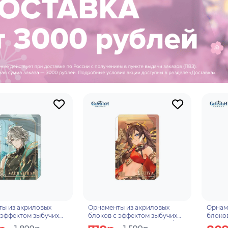
ы из акриловых
Орнаменты из акриловых
Орнам
 эффектом зыбучих
блоков с эффектом зыбучих
блоков
утри "The Exquisite
песков внутри "Windblume\'s
песков