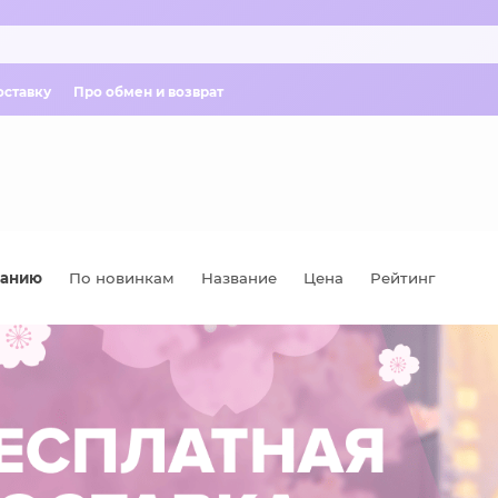
оставку
Про обмен и возврат
чанию
По новинкам
Название
Цена
Рейтинг