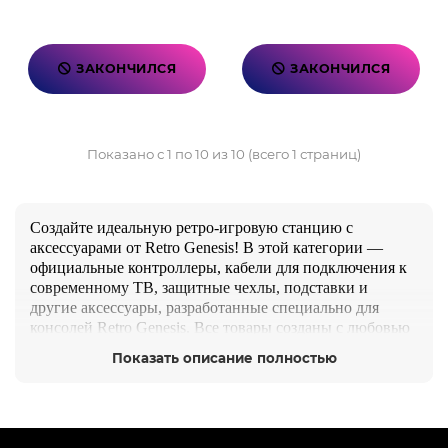
ЗАКОНЧИЛСЯ
ЗАКОНЧИЛСЯ
Показано с 1 по 10 из 10 (всего 1 страниц)
Создайте идеальную ретро-игровую станцию с
аксессуарами от Retro Genesis! В этой категории —
официальные контроллеры, кабели для подключения к
современному ТВ, защитные чехлы, подставки и
другие аксессуары, разработанные специально для
консолей Retro Genesis. Все товары созданы с любовью
к ретро-эстетике, но с учётом современных стандартов
Показать описание полностью
качества и удобства. Идеально для коллекционеров,
ностальгирующих геймеров и в подарок ценителям
классического гейминга. Продукция — с гарантией и
поддержкой от официального магазина PopCulture.ru.