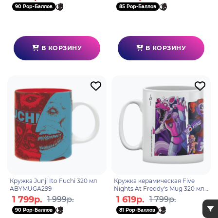
90 Pop-Баллов
85 Pop-Баллов
В КОРЗИНУ
В КОРЗИНУ
Кружка Junji Ito Fuchi 320 мл
Кружка керамическая Five
ABYMUGA299
Nights At Freddy's Mug 320 мл
Sisters subli MG2052
1 799р.
1 619р.
1 999р.
1 799р.
90 Pop-Баллов
81 Pop-Баллов