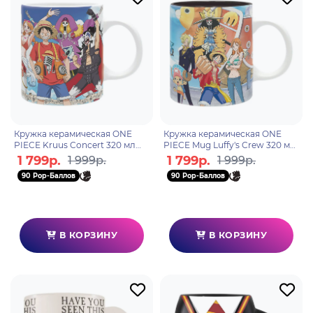
Кружка керамическая ONE
Кружка керамическая ONE
PIECE Kruus Concert 320 мл
PIECE Mug Luffy's Crew 320 мл
ABYMUGA213
ABYMUG774
1 799р.
1 799р.
1 999р.
1 999р.
90 Pop-Баллов
90 Pop-Баллов
В КОРЗИНУ
В КОРЗИНУ