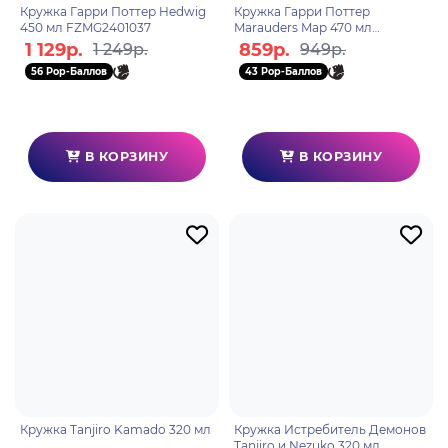
Кружка Гарри Поттер Hedwig
Кружка Гарри Поттер
450 мл FZMG2401037
Marauders Map 470 мл
GMG2404336
1 129р.
859р.
1 249р.
949р.
56 Pop-Баллов
43 Pop-Баллов
В КОРЗИНУ
В КОРЗИНУ
Кружка Tanjiro Kamado 320 мл
Кружка Истребитель Демонов
Tanjiro и Nezuko 320 мл