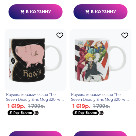
В КОРЗИНУ
В КОРЗИНУ
Кружка керамическая The
Кружка керамическая The
Seven Deadly Sins Mug 320 мл
Seven Deadly Sins Mug 320 мл
Hawk subli with ABYMUGA061
Meliodas,Ban & King
1 619р.
1 619р.
1 799р.
1 799р.
ABYMUGA208
81 Pop-Баллов
81 Pop-Баллов