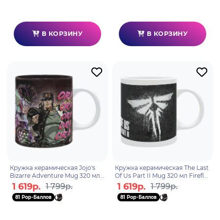
В КОРЗИНУ
В КОРЗИНУ
Кружка керамическая Jojo's
Кружка керамическая The Last
Bizarre Adventure Mug 320 мл
Of Us Part II Mug 320 мл Firefly
Duel subli ABYMUG490
subli box MG2829
1 619р.
1 619р.
1 799р.
1 799р.
81 Pop-Баллов
81 Pop-Баллов