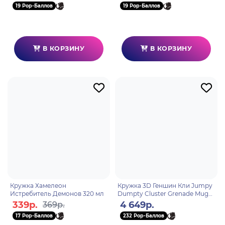
19 Pop-Баллов
19 Pop-Баллов
В КОРЗИНУ
В КОРЗИНУ
Кружка Хамелеон
Кружка 3D Геншин Кли Jumpy
Истребитель Демонов 320 мл
Dumpty Cluster Grenade Mug
360мл.
339р.
4 649р.
369р.
17 Pop-Баллов
232 Pop-Баллов