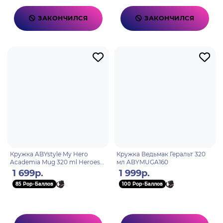
ЗАКОНЧИЛСЯ
ЗАКОНЧИЛСЯ
Кружка ABYstyle My Hero
Кружка Ведьмак Геральт 320
Academia Mug 320 ml Heroes
мл ABYMUGA160
subli with box x2 ABYMUG431
1 699р.
1 999р.
85 Pop-Баллов
100 Pop-Баллов