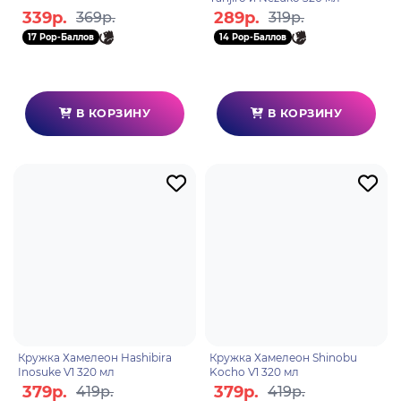
339р.
289р.
369р.
319р.
17 Pop-Баллов
14 Pop-Баллов
В КОРЗИНУ
В КОРЗИНУ
Кружка Хамелеон Hashibira
Кружка Хамелеон Shinobu
Inosuke V1 320 мл
Kocho V1 320 мл
379р.
379р.
419р.
419р.