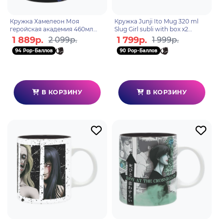
Кружка Хамелеон Моя
Кружка Junji Ito Mug 320 ml
геройская академия 460мл
Slug Girl subli with box x2
ABYMUG577
ABYMUG859
1 889р.
1 799р.
2 099р.
1 999р.
94 Pop-Баллов
90 Pop-Баллов
В КОРЗИНУ
В КОРЗИНУ