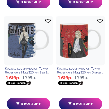
В КОРЗИНУ
В КОРЗИНУ
Кружка керамическая Tokyo
Кружка керамическая Tokyo
Revengers Mug 320 мл Baji &
Revengers Mug 320 мл Draken,
Chifuyu subli x2 ABYMUGA357
Takemichi & Mikey
1 619р.
1 619р.
1 799р.
1 799р.
ABYMUGA358
81 Pop-Баллов
81 Pop-Баллов
В КОРЗИНУ
В КОРЗИНУ