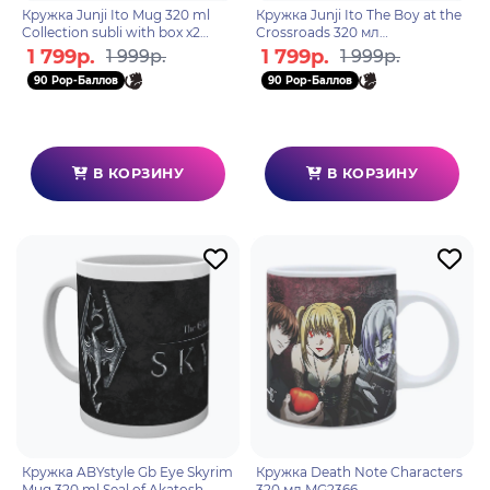
Кружка Junji Ito Mug 320 ml
Кружка Junji Ito The Boy at the
Collection subli with box x2
Crossroads 320 мл
ABYMUG860
ABYMUGA270
1 799р.
1 799р.
1 999р.
1 999р.
90 Pop-Баллов
90 Pop-Баллов
В КОРЗИНУ
В КОРЗИНУ
Кружка ABYstyle Gb Eye Skyrim
Кружка Death Note Characters
Mug 320 ml Seal of Akatosh
320 мл MG2366