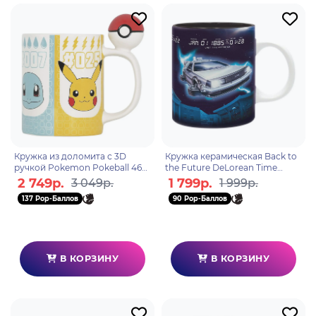
Кружка из доломита с 3D
Кружка керамическая Back to
ручкой Pokemon Pokeball 460
the Future DeLorean Time
мл ABYMUGA368
Machine 320 мл ABYMUG817
2 749р.
1 799р.
3 049р.
1 999р.
137 Pop-Баллов
90 Pop-Баллов
В КОРЗИНУ
В КОРЗИНУ