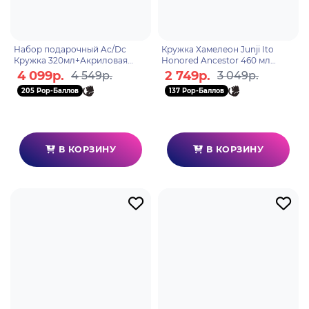
Набор подарочный Ac/Dc
Кружка Хамелеон Junji Ito
Кружка 320мл+Акриловая
Honored Ancestor 460 мл
фигурка+Значки GBYPCK003
ABYMUGA069
4 099р.
2 749р.
4 549р.
3 049р.
205 Pop-Баллов
137 Pop-Баллов
В КОРЗИНУ
В КОРЗИНУ