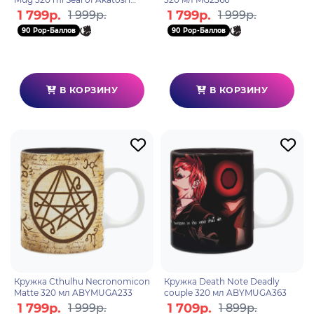
subli box x2 MG1352
1 799р.
1 799р.
1 999р.
1 999р.
90 Pop-Баллов
90 Pop-Баллов
В КОРЗИНУ
В КОРЗИНУ
Кружка Cthulhu Necronomicon
Кружка Death Note Deadly
Matte 320 мл ABYMUGA233
couple 320 мл ABYMUGA363
1 799р.
1 709р.
1 999р.
1 899р.