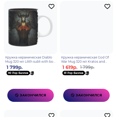
Кружка керамическая Diablo
Кружка керамическая God Of
Mug 320 мл Lilith subli with box
War Mug 320 мл Kratos and
x2 ABYMUGA352
Atreus subli box ABYMUGA395
1 799р.
1 619р.
1 799р.
90 Pop-Баллов
81 Pop-Баллов
ЗАКОНЧИЛСЯ
ЗАКОНЧИЛСЯ