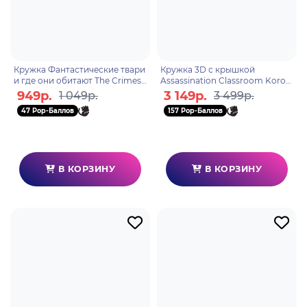
Кружка Фантастические твари
Кружка 3D с крышкой
и где они обитают The Crimes
Assassination Classroom Koro
of Grindelwald 315мл MG25228
Sensei 500ml ABYMUG352
949р.
3 149р.
1 049р.
3 499р.
47 Pop-Баллов
157 Pop-Баллов
В КОРЗИНУ
В КОРЗИНУ