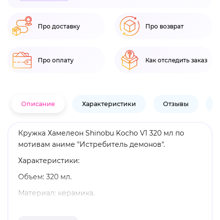
Про доставку
Про возврат
Про оплату
Как отследить заказ
Описание
Характеристики
Отзывы
В
Кружка Хамелеон Shinobu Kocho V1 320 мл по
мотивам аниме "Истребитель демонов".
Характеристики:
Объем: 320 мл.
Материал: керамика.
Бренд: Artplays.