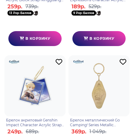
6974696611366
Keychain Thoma 6974696611342
259р.
189р.
739р.
529р.
13 Pop-Баллов
9 Pop-Баллов
В КОРЗИНУ
В КОРЗИНУ
Брелок акриловый Genshin
Брелок металлический Go
Impact Character Acrylic Strap
Camping! Series Metallic
Traveller Aether 6974696616200
Keychain Zhongli
249р.
369р.
689р.
1 049р.