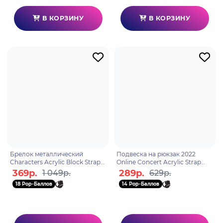
В КОРЗИНУ
В КОРЗИНУ
Брелок металлический
Подвеска на рюкзак 2022
Characters Acrylic Block Strap
Online Concert Acrylic Strap
Albedo 6974696617542
Xinyan 6975628240302
369р.
289р.
1 049р.
629р.
18 Pop-Баллов
14 Pop-Баллов