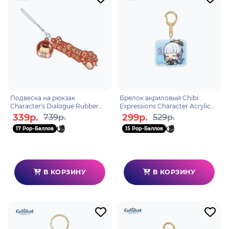
Подвеска на рюкзак
Брелок акриловый Chibi
Character's Dialogue Rubber
Expressions Character Acrylic
Straps Klee 6974696614312
Keychain Kamisato Ayaka
339р.
299р.
739р.
529р.
6974696611328
17 Pop-Баллов
15 Pop-Баллов
В КОРЗИНУ
В КОРЗИНУ