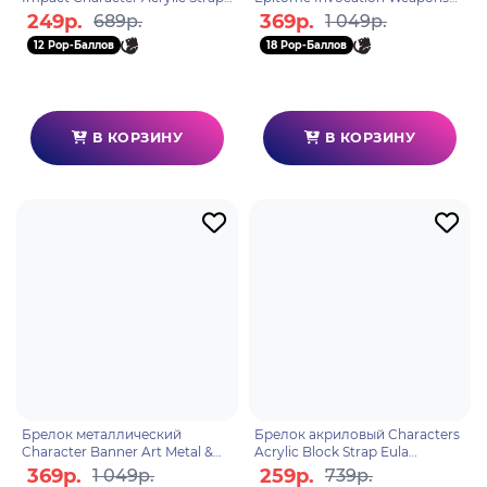
Albedo 6974696616224
Metal Keychains
249р.
369р.
689р.
1 049р.
FreedomSworn 6974696611731
12 Pop-Баллов
18 Pop-Баллов
В КОРЗИНУ
В КОРЗИНУ
Брелок металлический
Брелок акриловый Characters
Character Banner Art Metal &
Acrylic Block Strap Eula
Resin Keychain Secretum
6974696611403
369р.
259р.
1 049р.
739р.
Secretorum Albedo 97469661