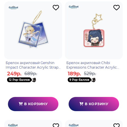
Брелок акриловый Genshin
Брелок акриловый Chibi
Impact Character Acrylic Strap
Expressions Character Acrylic
Traveller Lumine 6974696614817
Keychain Xiangling
249р.
189р.
689р.
529р.
6974696616644
12 Pop-Баллов
9 Pop-Баллов
В КОРЗИНУ
В КОРЗИНУ