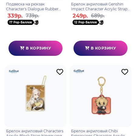
Подвеска на рюкзак
Брелок акриловый Genshin
Character's Dialogue Rubber
Impact Character Acrylic Strap
Straps Raiden Shogun
Ganyu 6974696614831
339р.
249р.
739р.
689р.
6975213682784
17 Pop-Баллов
12 Pop-Баллов
В КОРЗИНУ
В КОРЗИНУ
Брелок акриловый Characters
Брелок акриловый Chibi
Acrylic Block Strap Ningguang
Expressions Character Acrylic