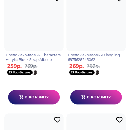
Брелок акриловый Characters
Брелок акриловый Xiangling
Acrylic Block Strap Albedo
6975628245062
6974696611373
259р.
269р.
739р.
769р.
13 Pop-Баллов
13 Pop-Баллов
В КОРЗИНУ
В КОРЗИНУ