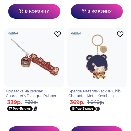
В КОРЗИНУ
В КОРЗИНУ
Подвеска на рюкзак
Брелок металлический Chibi
Character's Dialogue Rubber
Character Metal Keychain
Straps Hutao 6975213682777
Xiangling 6972957486302
339р.
369р.
739р.
1 049р.
17 Pop-Баллов
18 Pop-Баллов