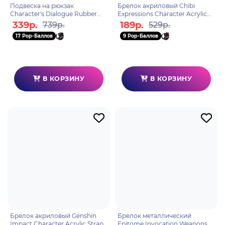
Подвеска на рюкзак
Брелок акриловый Chibi
Character's Dialogue Rubber
Expressions Character Acrylic
Straps Xiao 6975213682814
Keychain Yoimiya
339р.
189р.
739р.
529р.
6974696611335
17 Pop-Баллов
9 Pop-Баллов
В КОРЗИНУ
В КОРЗИНУ
Брелок акриловый Genshin
Брелок металлический
Impact Character Acrylic Strap
Epitome Invocation Weapons