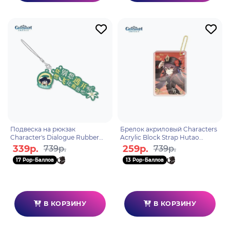
Подвеска на рюкзак
Брелок акриловый Characters
Character's Dialogue Rubber
Acrylic Block Strap Hutao
Straps Venti 6974696614305
6974696611434
339р.
259р.
739р.
739р.
17 Pop-Баллов
13 Pop-Баллов
В КОРЗИНУ
В КОРЗИНУ