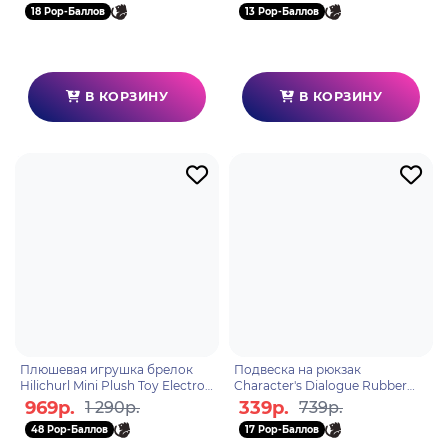
18 Pop-Баллов
13 Pop-Баллов
В КОРЗИНУ
В КОРЗИНУ
Плюшевая игрушка брелок
Подвеска на рюкзак
Hilichurl Mini Plush Toy Electro
Character's Dialogue Rubber
Hilichurl 6974696618600
Straps Keqing 6974696614343
969р.
339р.
1 290р.
739р.
48 Pop-Баллов
17 Pop-Баллов