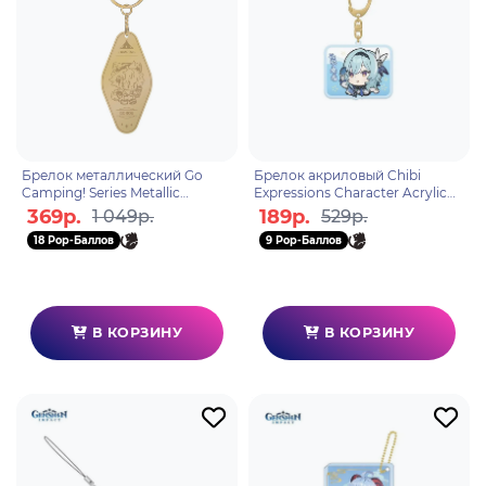
Брелок металлический Go
Брелок акриловый Chibi
Camping! Series Metallic
Expressions Character Acrylic
Keychain Gorou 6975213688380
Keychain Eula 6974096537549
369р.
189р.
1 049р.
529р.
18 Pop-Баллов
9 Pop-Баллов
В КОРЗИНУ
В КОРЗИНУ