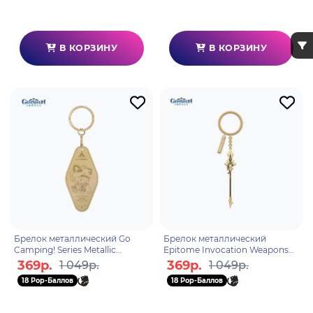
В КОРЗИНУ
В КОРЗИНУ
Брелок металлический Go
Брелок металлический
Camping! Series Metallic
Epitome Invocation Weapons
Keychain Sayu 6975213688434
Metal Keychains Vortex
369р.
369р.
1 049р.
1 049р.
Vanquisher 6974696611748
18 Pop-Баллов
18 Pop-Баллов