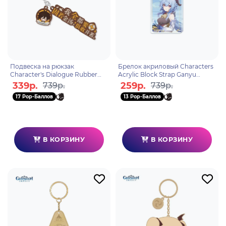
Подвеска на рюкзак
Брелок акриловый Characters
Character's Dialogue Rubber
Acrylic Block Strap Ganyu
Straps Zhongli 6974696614329
6974696611410
339р.
259р.
739р.
739р.
17 Pop-Баллов
13 Pop-Баллов
В КОРЗИНУ
В КОРЗИНУ