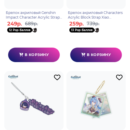
Брелок акриловый Genshin
Брелок акриловый Characters
Impact Character Acrylic Strap
Acrylic Block Strap Xiao
Hutao 6974696614848
6974696611380
249р.
259р.
689р.
739р.
12 Pop-Баллов
13 Pop-Баллов
В КОРЗИНУ
В КОРЗИНУ