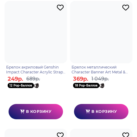
Брелок акриловый Genshin
Брелок металлический
Impact Character Acrylic Strap
Character Banner Art Metal &
Paimon 6974696616217
Resin Keychain Adrift in the
249р.
369р.
689р.
1 049р.
Harbor 6974696617498
12 Pop-Баллов
18 Pop-Баллов
В КОРЗИНУ
В КОРЗИНУ