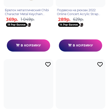
Брелок металлический Chibi
Подвеска на рюкзак 2022
Character Metal Keychain
Online Concert Acrylic Strap
Traveller Lumine
Barbara 6975628240333
369р.
289р.
1 049р.
629р.
6972957486272
18 Pop-Баллов
14 Pop-Баллов
В КОРЗИНУ
В КОРЗИНУ