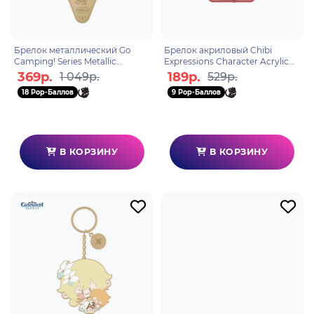
Брелок металлический Go
Брелок акриловый Chibi
Camping! Series Metallic
Expressions Character Acrylic
Keychain Xiangling
Keychain Yanfei 6974096537532
369р.
189р.
1 049р.
529р.
6975213688427
18 Pop-Баллов
9 Pop-Баллов
В КОРЗИНУ
В КОРЗИНУ