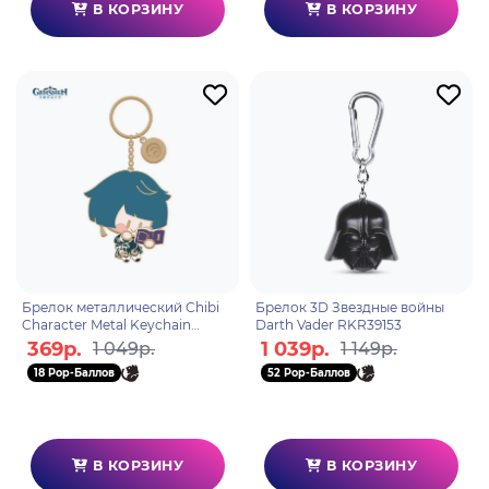
В КОРЗИНУ
В КОРЗИНУ
Брелок металлический Chibi
Брелок 3D Звездные войны
Character Metal Keychain
Darth Vader RKR39153
Xingqiu 6972957486319
369р.
1 039р.
1 049р.
1 149р.
18 Pop-Баллов
52 Pop-Баллов
В КОРЗИНУ
В КОРЗИНУ