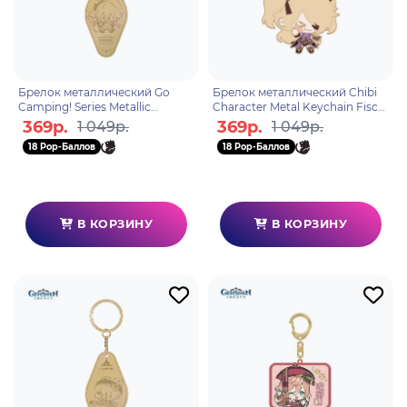
Брелок металлический Go
Брелок металлический Chibi
Camping! Series Metallic
Character Metal Keychain Fischl
Keychain Kaedehara Kazuha
6972957486258
369р.
369р.
1 049р.
1 049р.
6975213688397
18 Pop-Баллов
18 Pop-Баллов
В КОРЗИНУ
В КОРЗИНУ