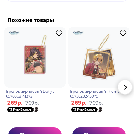
Сянлин - персонаж поджигатель в игре "Genshin
Impact". Она является одним из самых знаменитых
шеф-поваров Тейвата. Конечно же ее коронными
Похожие товары
блюдами являются острые закуски, но она и сама
может неплохо поддать жару. Сянлин способна
закружить врагов в огненном вихре. Ее
домашний питомец Гоба также не прочь отведать
ее восхитительных блюд, параллельно извергая
сокрушительное пламя на обидчиков хозяйки.
Брелок акриловый Dehya
Брелок акриловый Thoma
6976068141372
6975628245079
269р.
269р.
769р.
769р.
13 Pop-Баллов
13 Pop-Баллов