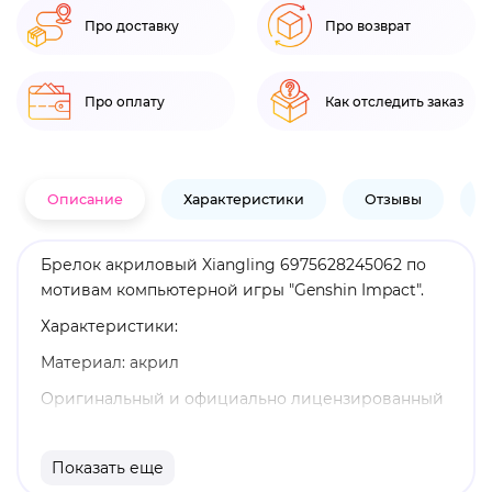
Про доставку
Про возврат
Про оплату
Как отследить заказ
Описание
Характеристики
Отзывы
В
Брелок акриловый Xiangling 6975628245062 по
мотивам компьютерной игры "Genshin Impact".
Характеристики:
Материал: акрил
Оригинальный и официально лицензированный
продукт
Бренд: Genshin Impact
Показать еще