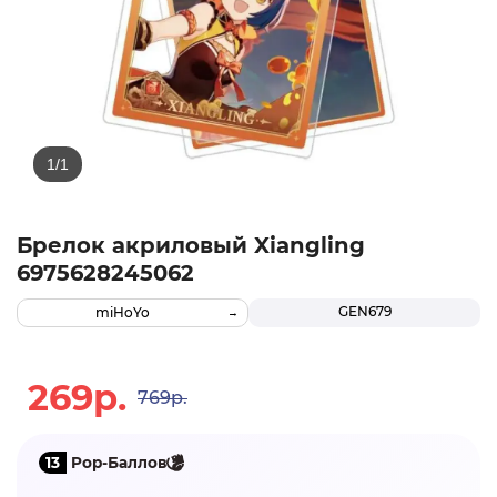
Брелок акриловый Xiangling
6975628245062
GEN679
miHoYo
269р.
769р.
13
Pop-Баллов