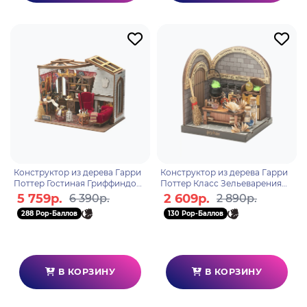
Конструктор из дерева Гарри
Конструктор из дерева Гарри
Поттер Гостиная Гриффиндора
Поттер Класс Зельеварения
Хогвартс 1621
Хогвартс 1623
5 759р.
2 609р.
6 390р.
2 890р.
288 Pop-Баллов
130 Pop-Баллов
В КОРЗИНУ
В КОРЗИНУ