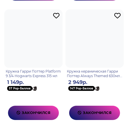
Кружка Гарри Поттер Platform
Кружка керамическая Гарри
9 3/4 Hogwarts Express 315 мл
Поттер Always Themed 630мл
SCMG26663
1 149р.
2 949р.
57 Pop-Баллов
147 Pop-Баллов
ЗАКОНЧИЛСЯ
ЗАКОНЧИЛСЯ