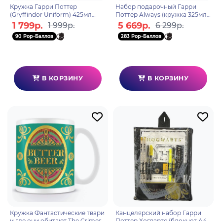
Кружка Гарри Поттер
Набор подарочный Гарри
(Gryffindor Uniform) 425мл
Поттер Always (кружка 325мл,
MGO25713
тарелка, миска) GP86318
1 799р.
5 669р.
1 999р.
6 299р.
90 Pop-Баллов
283 Pop-Баллов
В КОРЗИНУ
В КОРЗИНУ
Кружка Фантастические твари
Канцелярский набор Гарри
и где они обитают The Crimes
Поттер Хогвартс (блокнот A4