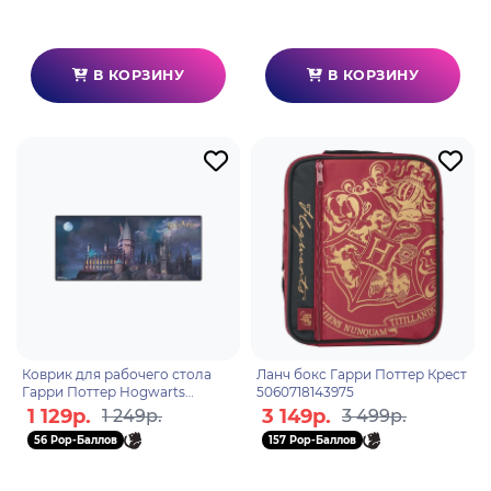
В КОРЗИНУ
В КОРЗИНУ
Коврик для рабочего стола
Ланч бокс Гарри Поттер Крест
Гарри Поттер Hogwarts
5060718143975
GP2404946
1 129р.
3 149р.
1 249р.
3 499р.
56 Pop-Баллов
157 Pop-Баллов