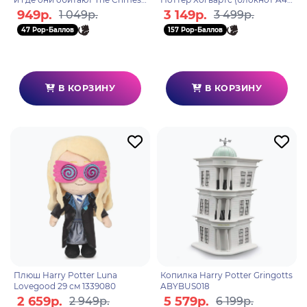
of Grindelwald 315мл MG25228
36 листов, 2 карандаша, 1
949р.
3 149р.
1 049р.
3 499р.
шариковая ручка, 2 ге
47 Pop-Баллов
157 Pop-Баллов
В КОРЗИНУ
В КОРЗИНУ
Плюш Harry Potter Luna
Копилка Harry Potter Gringotts
Lovegood 29 см 1339080
ABYBUS018
2 659р.
5 579р.
2 949р.
6 199р.