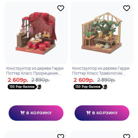
Конструктор из дерева Гарри
Конструктор из дерева Гарри
Поттер Класс Прорицания
Поттер Класс Травологии
Хогвартс 1625
Хогвартс 1624
2 609р.
2 609р.
2 890р.
2 890р.
130 Pop-Баллов
130 Pop-Баллов
В КОРЗИНУ
В КОРЗИНУ