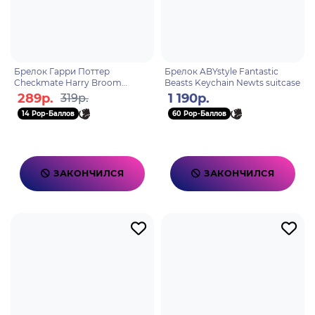
Брелок Гарри Поттер
Брелок ABYstyle Fantastic
Checkmate Harry Broom
Beasts Keychain Newts suitcase
RK39427C
289р.
1 190р.
319р.
14 Pop-Баллов
60 Pop-Баллов
ЗАКОНЧИЛСЯ
ЗАКОНЧИЛСЯ