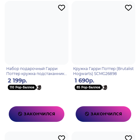
Набор подарочный Гарри
Кружка Гарри Поттер (Brutalist
Поттер кружка подстаканник
Hogwarts) SCMG26898
контейнер
2 199р.
1 690р.
110 Pop-Баллов
85 Pop-Баллов
ЗАКОНЧИЛСЯ
ЗАКОНЧИЛСЯ