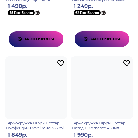
450ml
1 490р.
1 249р.
75 Pop-Баллов
62 Pop-Баллов
ЗАКОНЧИЛСЯ
ЗАКОНЧИЛСЯ
Термокружка Гарри Поттер
Термокружка Гарри Поттер
Пуффендуй Travel mug 355 ml
Назад В Хогвартс 450мл
1 849р.
1 990р.