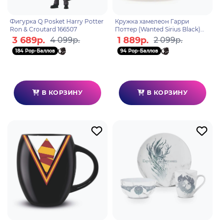
Фигурка Q Posket Harry Potter
Кружка хамелеон Гарри
Ron & Croutard 166507
Поттер (Wanted Sirius Black)
315мл SCMG25012
3 689р.
1 889р.
4 099р.
2 099р.
184 Pop-Баллов
94 Pop-Баллов
В КОРЗИНУ
В КОРЗИНУ