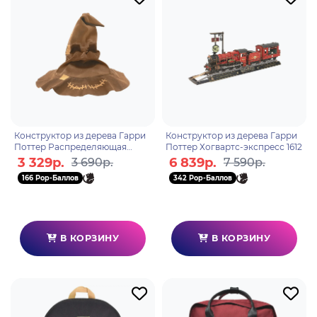
Конструктор из дерева Гарри
Конструктор из дерева Гарри
Поттер Распределяющая
Поттер Хогвартс-экспресс 1612
Шляпа 1632
3 329р.
6 839р.
3 690р.
7 590р.
166 Pop-Баллов
342 Pop-Баллов
В КОРЗИНУ
В КОРЗИНУ