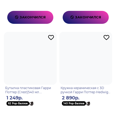
ЗАКОНЧИЛСЯ
ЗАКОНЧИЛСЯ
Бутылка пластиковая Гарри
Кружка керамическая с 3D
Поттер (Crest)540 мл.
ручкой Гарри Поттер Hedwig
PDB26453
460 мл
1 249р.
2 890р.
62 Pop-Баллов
145 Pop-Баллов