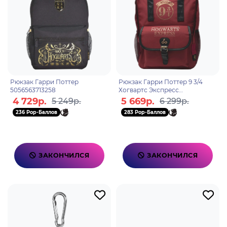
Рюкзак Гарри Поттер
Рюкзак Гарри Поттер 9 3/4
5056563713258
Хогвартс Экспресс
5060718144002
4 729р.
5 669р.
5 249р.
6 299р.
236 Pop-Баллов
283 Pop-Баллов
ЗАКОНЧИЛСЯ
ЗАКОНЧИЛСЯ