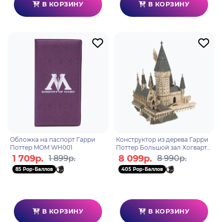
В КОРЗИНУ
В КОРЗИНУ
Обложка на паспорт Гарри
Конструктор из дерева Гарри
Поттер MOM WH001
Поттер Большой зал Хогвартс
1610
1 709р.
8 099р.
1 899р.
8 990р.
85 Pop-Баллов
405 Pop-Баллов
В КОРЗИНУ
В КОРЗИНУ