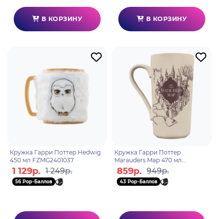
В КОРЗИНУ
В КОРЗИНУ
Кружка Гарри Поттер Hedwig
Кружка Гарри Поттер
450 мл FZMG2401037
Marauders Map 470 мл
GMG2404336
1 129р.
859р.
1 249р.
949р.
56 Pop-Баллов
43 Pop-Баллов