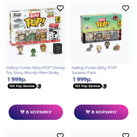
Набор Funko Bitty POP! Disney
Набор Funko Bitty POP!
Toy Story Woody+Rex+Slinky
Jurassic Park
Dog+Mystery (1 of 4) 4шт 73042
Ellie+Ian+Triceratops+Brachiosa
1 999р.
1 999р.
urus (1 of 4) 4шт 92953
100 Pop-Баллов
100 Pop-Баллов
В КОРЗИНУ
В КОРЗИНУ