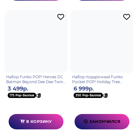
Набор Funko POP! Heroes DC
Набор подарочный Funko
Batman Beyond Dee Dee Twins
Pocket POP! Holiday Tree
2шт 93396
Disney TNBC
3 499р.
6 999р.
Jack/Zero/Sally/Sandy (Exc) 4PK
175 Pop-Баллов
350 Pop-Баллов
73911
В КОРЗИНУ
ЗАКОНЧИЛСЯ