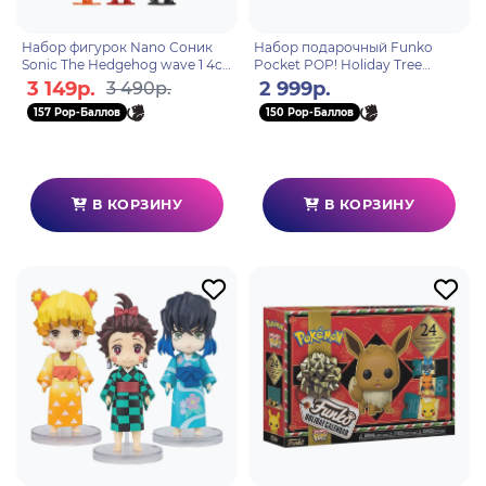
Набор фигурок Nano Соник
Набор подарочный Funko
Sonic The Hedgehog wave 1 4см
Pocket POP! Holiday Tree
(18 шт) 35642
Rudolph 4 фигурки 79943
3 149р.
2 999р.
3 490р.
157 Pop-Баллов
150 Pop-Баллов
В КОРЗИНУ
В КОРЗИНУ