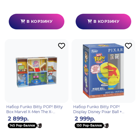
В КОРЗИНУ
В КОРЗИНУ
Набор Funko Bitty POP! Bitty
Набор Funko Bitty POP!
Box Marvel X-Men The X-
Display Disney Pixar Ball +
Mansion+Professor X+Wolverine
2Bitty POP! Woody on Ball,
2 899р.
2 999р.
91389
Luxo on Ball 85513
145 Pop-Баллов
150 Pop-Баллов