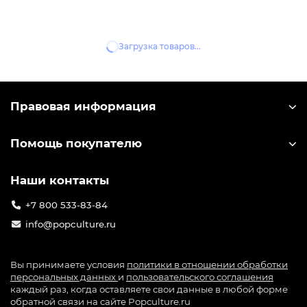
Набор фигурок Nano
Набор Фигурки Sonic the
Майнкрафт Minecraft wave 13
Hedgehog Sonic 4шт 6см 35605
4см (18 шт) 36782
3 149р.
2 490р.
3 490р.
157 Pop-Баллов
125 Pop-Баллов
ЗАКОНЧИЛСЯ
ЗАКОНЧИЛСЯ