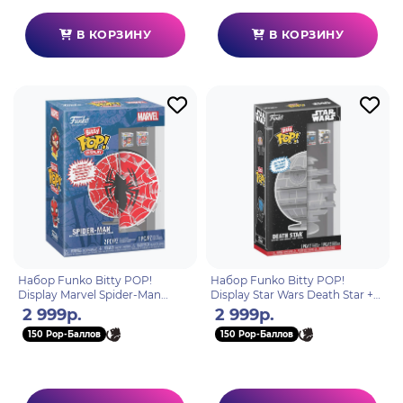
В КОРЗИНУ
В КОРЗИНУ
Набор Funko Bitty POP!
Набор Funko Bitty POP!
Display Marvel Spider-Man
Display Star Wars Death Star +2
Web+2 Bitty POP! Spider-
Bitty POP! Palpatine, Darth
2 999р.
2 999р.
Woman, Spider-Punk 85512
Vader 81293
150 Pop-Баллов
150 Pop-Баллов