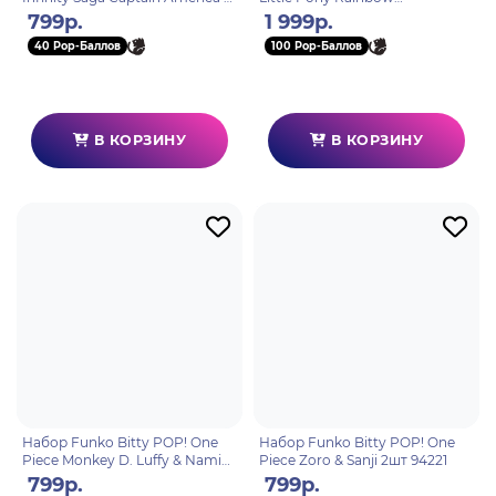
Hulk 2шт 94214
Dash+Sweetie
799р.
1 999р.
Belle+Applejack+Spike w/Chase
40 Pop-Баллов
100 Pop-Баллов
4шт 92501
В КОРЗИНУ
В КОРЗИНУ
Набор Funko Bitty POP! One
Набор Funko Bitty POP! One
Piece Monkey D. Luffy & Nami
Piece Zoro & Sanji 2шт 94221
2шт 94220
799р.
799р.