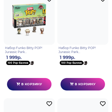
Набор Funko Bitty POP!
Набор Funko Bitty POP!
Jurassic Park
Jurassic Park
John+Tyrannosaurus+Stygimol
Mr.DNA+Dilophosaurus+Dennis
1 999р.
1 999р.
och+Velociraptor (1 of 4) 4шт
+Dilophosaurus (1 of 4) 4шт
100 Pop-Баллов
100 Pop-Баллов
92954
92955
В КОРЗИНУ
В КОРЗИНУ