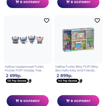
В КОРЗИНУ
В КОРЗИНУ
Набор подарочный Funko
Набор Funko Bitty POP! Bitty
Pocket POP! Holiday Tree
Box Hello Kitty And Friends
Disney Lilo & Stitch Stitch 4
Sanrio Town+Hello Kitty+Badtz-
2 699р.
2 899р.
фигурки 86092
Maru 93567
135 Pop-Баллов
145 Pop-Баллов
В КОРЗИНУ
В КОРЗИНУ