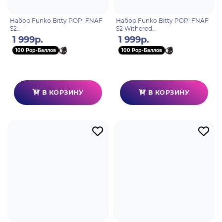
Набор Funko Bitty POP! FNAF
Набор Funko Bitty POP! FNAF
S2
S2 Withered
Freddy+Marionette+Lolbit+Sun
Freddy+Bonnie+Chica+Foxy
1 999р.
1 999р.
& Moon w/Chase 4шт 92956
4шт 92957
100 Pop-Баллов
100 Pop-Баллов
В КОРЗИНУ
В КОРЗИНУ