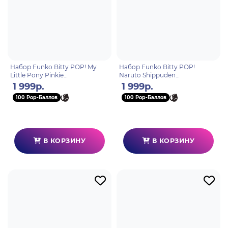
Набор Funko Bitty POP! My
Набор Funko Bitty POP!
Little Pony Pinkie
Naruto Shippuden
Pie+Rarity+Trixie+Derpy
Minato+Orochimaru+Tsunade+J
1 999р.
1 999р.
w/Chase 4шт 89581
iraiya w/Chase 4шт 89864
100 Pop-Баллов
100 Pop-Баллов
В КОРЗИНУ
В КОРЗИНУ