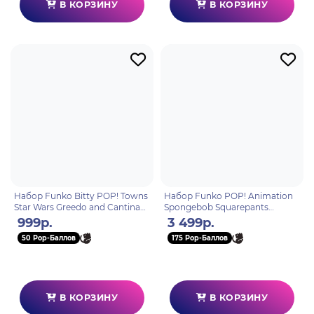
В КОРЗИНУ
В КОРЗИНУ
Набор Funko Bitty POP! Towns
Набор Funko POP! Animation
Star Wars Greedo and Cantina
Spongebob Squarepants
92967
Squidward & Sea Bear 2шт
999р.
3 499р.
90365
50 Pop-Баллов
175 Pop-Баллов
В КОРЗИНУ
В КОРЗИНУ