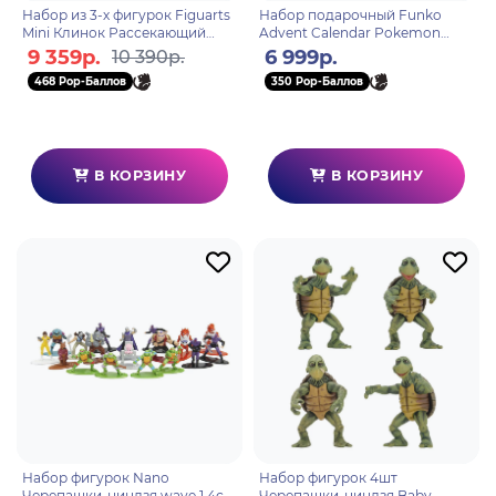
Набор из 3-х фигурок Figuarts
Набор подарочный Funko
Mini Клинок Рассекающий
Advent Calendar Pokemon
Демонов Сумико, Зенко и
2024 (Pkt POP) 24 фигурки
9 359р.
6 999р.
10 390р.
Иноко 2639677
70937
468 Pop-Баллов
350 Pop-Баллов
В КОРЗИНУ
В КОРЗИНУ
Набор фигурок Nano
Набор фигурок 4шт
Черепашки-ниндзя wave 1 4см
Черепашки-ниндзя Baby