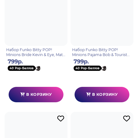
Набор Funko Bitty POP!
Набор Funko Bitty POP!
Minions Bride Kevin & Eye, Matie
Minions Pajama Bob & Tourist
2шт 94224
Dave 2шт 94223
799р.
799р.
40 Pop-Баллов
40 Pop-Баллов
В КОРЗИНУ
В КОРЗИНУ