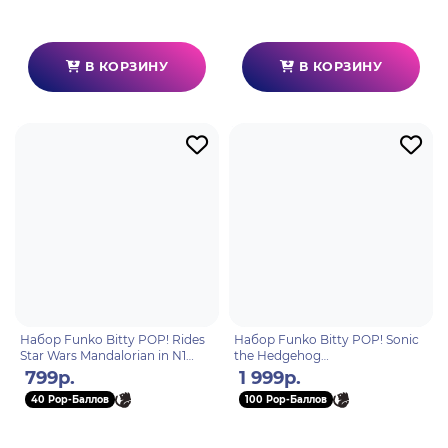
В КОРЗИНУ
В КОРЗИНУ
Набор Funko Bitty POP! Rides
Набор Funko Bitty POP! Sonic
Star Wars Mandalorian in N1
the Hedgehog
Starfighter (with Grogu) 92966
Shadow+Rouge+Sonic+Silver
799р.
1 999р.
4шт 92958
40 Pop-Баллов
100 Pop-Баллов