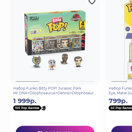
Набор Funko Bitty POP! Jurassic Park
Набор Funko 
Mr.DNA+Dilophosaurus+Dennis+Dilophosauru
Eye, Matie 2
s (1 of 4) 4шт 92955
1 999р.
799р.
100 Pop-Баллов
40 Pop-Балло