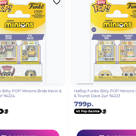
Bitty POP! Minions Bride Kevin &
Набор Funko Bitty POP! Minions
шт 94224
& Tourist Dave 2шт 94223
799р.
в
40 Pop-Баллов