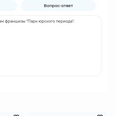
Вопрос-ответ
тивам франшизы "Парк юрского периода".
ышки служат одновременно акриловой основой,
ины. Акриловые витрины можно складывать в