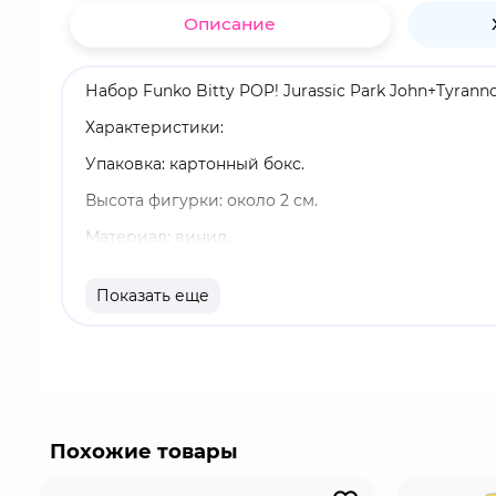
Описание
Набор Funko Bitty POP! Jurassic Park John+Tyran
Характеристики:
Упаковка: картонный бокс.
Высота фигурки: около 2 см.
Материал: винил.
В упаковке 4 фигурки.
Показать еще
Есть сhase-версия.
Оригинальный и официально лицензированный 
Разработчик/Издатель: Funko.
Bitty Pop! упакованы в твердые акриловые фу
к которой приклеены фигурки. Сортируйте и ра
Похожие товары
штабель и вмещать по четыре фигурки Bitty Pop!