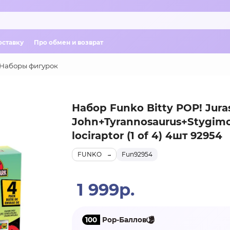
оставку
Про обмен и возврат
Наборы фигурок
Набор Funko Bitty POP! Juras
John+Tyrannosaurus+Stygim
lociraptor (1 of 4) 4шт 92954
FUNKO
Fun92954
1 999р.
100
Pop-Баллов