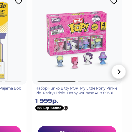
 Pajama Bob
Набор Funko Bitty POP! My Little Pony Pinkie
Pie+Rarity+Trixie+Derpy w/Chase 4шт 89581
1 999р.
100 Pop-Баллов