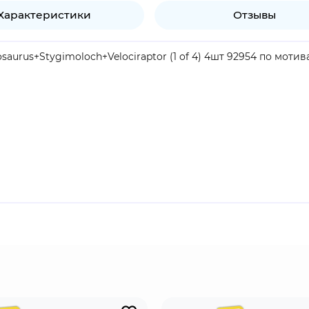
Характеристики
Отзывы
nosaurus+Stygimoloch+Velociraptor (1 of 4) 4шт 92954 по мо
продукт.
тляры со съемными нижними крышками. Съемные нижние кр
складывайте свои Bitty Pop! с помощью прилагаемой витр
 в каждый ряд.