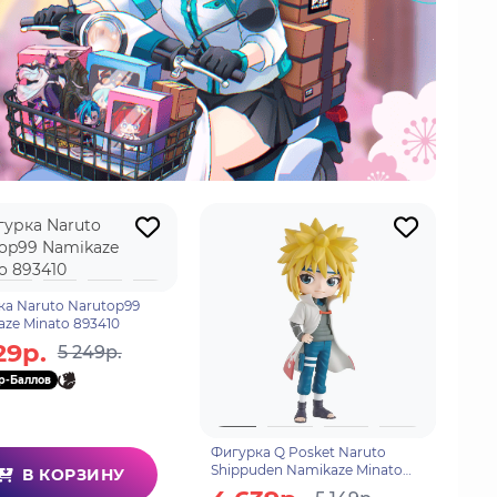
а Naruto Narutop99
ze Minato 893410
29р.
5 249р.
p-Баллов
Фигурка Q Posket Naruto
Shippuden Namikaze Minato
В КОРЗИНУ
Ver. A 4983164192285