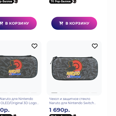
p-Баллов
70 Pop-Баллов
В КОРЗИНУ
В КОРЗИНУ
Naruto для Nintendo
Чехол и защитное стекло
 OLED/Original 3D Logo
Naruto для Nintendo Switch
 и сюрикены
Lite 3D Logo Кунаи и
90р.
1 690р.
сюрикены