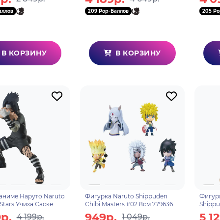
Намиказе 18см BP88032P
Effect
аллов
209 Pop-Баллов
205 Po
В КОРЗИНУ
В КОРЗИНУ
аниме Наруто Naruto
Фигурка Naruto Shippuden
Фигурк
 Stars Учиха Саске
Chibi Masters #02 8см 779636
Shippu
suke 14см 85512
ассортимент
(Best 
р.
949р.
5 1
4 199р.
1 049р.
Ver.) 6