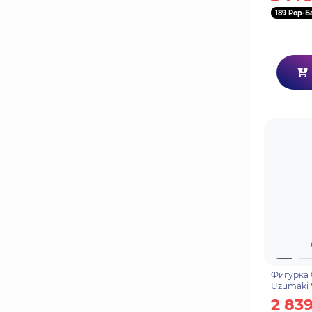
189 Pop-Б
Фигурка 
Uzumaki V
Shippude
2 839