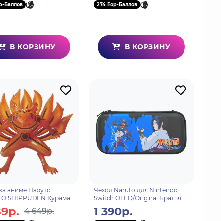
p-Баллов
274 Pop-Баллов
В КОРЗИНУ
В КОРЗИНУ
ка аниме Наруто
Чехол Naruto для Nintendo
O SHIPPUDEN Курама
Switch OLED/Original Братья
 Ⅱ(ver.B) 15см 89008
учиха
89р.
1 390р.
4 649р.