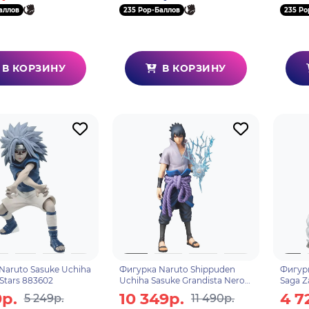
аллов
235 Pop-Баллов
235 Po
В КОРЗИНУ
В КОРЗИНУ
Naruto Sasuke Uchiha
Фигурка Naruto Shippuden
Фигур
 Stars 883602
Uchiha Sasuke Grandista Nero
Saga Z
197419
9р.
10 349р.
4 7
5 249р.
11 490р.