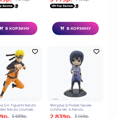
reme 13см BP19782P
14см 85550
p-Баллов
189 Pop-Баллов
В КОРЗИНУ
В КОРЗИНУ
а S.H. Figuarts Naruto
Фигурка Q Posket Sasuke
den Naruto Uzumaki
Uchiha Ver. A Naruto
Selection) (New Package
Shippuden 14 см BP18709
29р.
2 839р.
5 699р.
3 149р.
18771