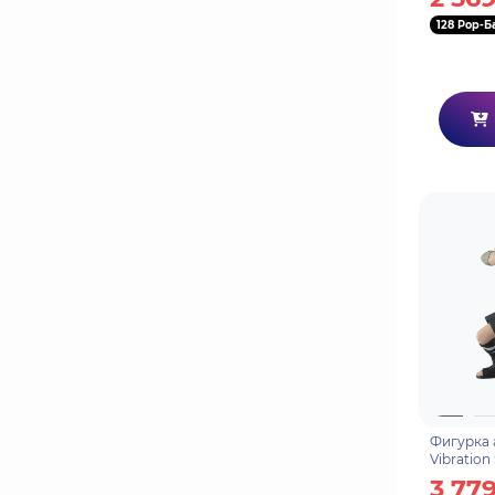
128 Pop-Б
Фигурка 
Vibration
Uchiha Sa
3 779