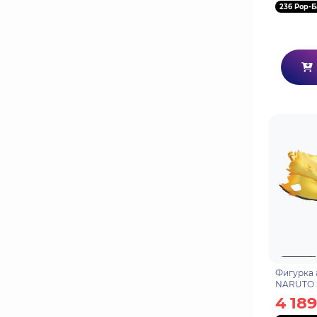
236 Pop-Б
Фигурка 
NARUTO 
VIBRATIO
4 189
Узумаки