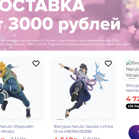
Фигурк
Namika
4 7
236 Po
Naruto Shippuden
Фигурка Naruto Sasuke Uchiha
 Minato
13 см 4983164192896