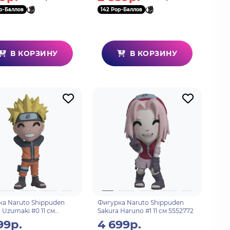
p-Баллов
142 Pop-Баллов
В КОРЗИНУ
В КОРЗИНУ
а Naruto Shippuden
Фигурка Naruto Shippuden
 Uzumaki #0 11 см
Sakura Haruno #1 11 см 5552772
8
99р.
4 699р.