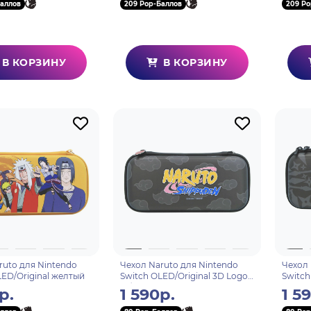
88
аллов
209 Pop-Баллов
209 Po
В КОРЗИНУ
В КОРЗИНУ
ruto для Nintendo
Чехол Naruto для Nintendo
Чехол 
LED/Original желтый
Switch OLED/Original 3D Logo
Switch
Облака
Кунаи
р.
1 590р.
1 5