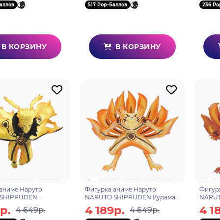
аллов
517 Pop-Баллов
236 Po
В КОРЗИНУ
В КОРЗИНУ
аниме Наруто
Фигурка аниме Наруто
Фигур
SHIPPUDEN
NARUTO SHIPPUDEN Курама
NARUT
N STARS Наруто
KURAMA Ⅱ(ver.A) 15см 88995
KURAMA
р.
4 189р.
4 1
4 649р.
4 649р.
 UZUMAKI NARUTO