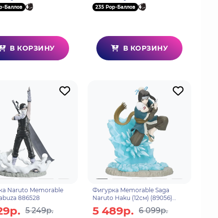
p-Баллов
235 Pop-Баллов
В КОРЗИНУ
В КОРЗИНУ
ка Naruto Memorable
Фигурка Memorable Saga
abuza 886528
Naruto Haku (12см) (89056)
4983164890563
29р.
5 489р.
5 249р.
6 099р.