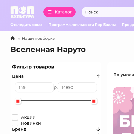
Каталог
Отследить заказ
Программа лояльности Pop Баллы
Про д
Наши подборки
Вселенная Наруто
Фильтр товаров
По умол
Цена
р.
Акции
Новинки
Бренд