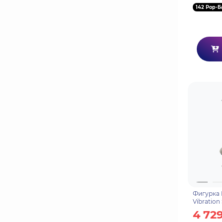
142 Pop-Б
Фигурка 
Vibration
4 72