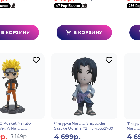
аллов
47 Pop-Баллов
256 Po
В КОРЗИНУ
В КОРЗИНУ
Q Posket Naruto
Фигурка Naruto Shippuden
Фигурк
er. A Naruto
Sasuke Uchiha #2 11 см 5552789
Naruto
n 14 см BP18707
55288
р.
4 699р.
4 6
3 149р.