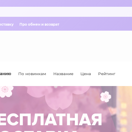
оставку
Про обмен и возврат
чанию
По новинкам
Название
Цена
Рейтинг