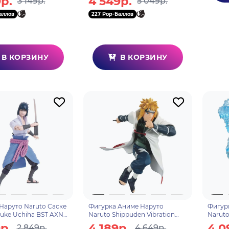
р.
4 549р.
3 149р.
5 049р.
аллов
227 Pop-Баллов
В КОРЗИНУ
В КОРЗИНУ
Наруто Naruto Саске
Фигурка Аниме Наруто
Фигур
suke Uchiha BST AXN
Naruto Shippuden Vibration
Naruto
Stars Namikaze Minato Минато
Kakash
р.
4 189р.
4 0
2 849р.
4 649р.