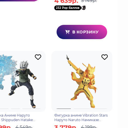
4 639р.
5 149р.
232 Pop-Баллов
В КОРЗИНУ
ка Аниме Наруто
Фигурка аниме Vibration Stars
 Shippuden Hatake
Наруто Naruto Намиказе
i Какаши Хатаке
Минато Namikaze Minato 3
99р.
3 779р.
4 549р.
4 199р.