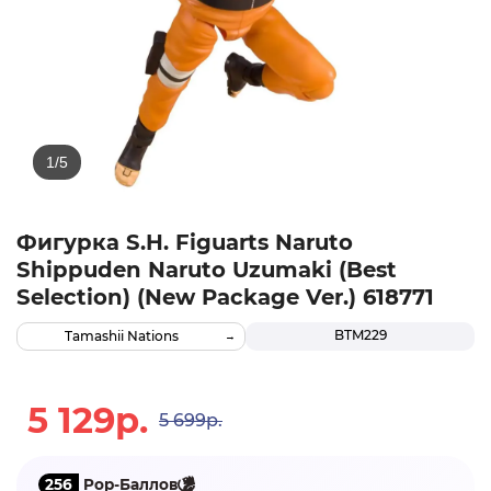
Фигурка S.H. Figuarts Naruto
Shippuden Naruto Uzumaki (Best
Selection) (New Package Ver.) 618771
BTM229
Tamashii Nations
5 129р.
5 699р.
256
Pop-Баллов