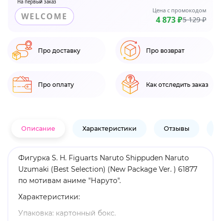
На первый заказ
Цена с промокодом
WELCOME
4 873 ₽
5 129 ₽
Про доставку
Про возврат
Про оплату
Как отследить заказ
Описание
Характеристики
Отзывы
В
Фигурка S. H. Figuarts Naruto Shippuden Naruto
Uzumaki (Best Selection) (New Package Ver. ) 61877
по мотивам аниме "Наруто".
Характеристики:
Упаковка: картонный бокс.