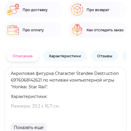
Про доставку
Про возврат
Про оплату
Как отследить заказ
Описание
Характеристики
Отзывы
В
Акриловая фигурка Character Standee Destruction
6976068142621 по мотивам компьютерной игры
"Honkai: Star Rail".
Характеристики:
Размеры: 20,2 х 16,7 см.
Материал: акрил.
Оригинальный и официально лицензированный
Показать еще