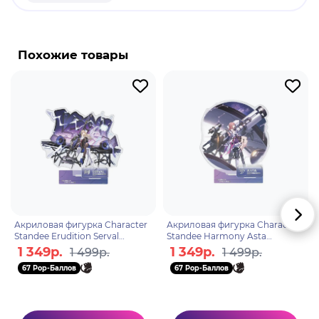
продукт.
Бренд: Honkai: Star Rail.
Хук - играбельный персонаж в игре "Honkai: Star
Похожие товары
Rail". Самопровозглашенный босс отряда
приключений "Кроты" и приемная дочь
Ферсмана. Она рассматривает жизнь как
возможность свободы и бесчисленных
приключений.
Акриловая фигурка Character
Акриловая фигурка Character
Standee Erudition Serval
Standee Harmony Asta
6976068142584
6975628249749
1 349р.
1 349р.
1 499р.
1 499р.
67 Pop-Баллов
67 Pop-Баллов