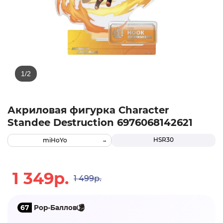
Акриловая фигурка Character
Standee Destruction 6976068142621
HSR30
miHoYo
1 349р.
1 499р.
67
Pop-Баллов