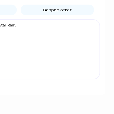
Вопрос-ответ
ar Rail".
, выросший в опасном Подземном мире Белобога.
бурю.