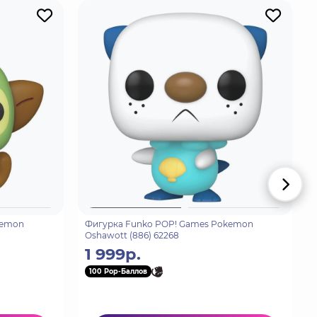
kemon
Фигурка Funko POP! Games Pokemon
Oshawott (886) 62268
1 999р.
100 Pop-Баллов