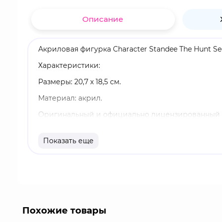
Описание
Акриловая фигурка Character Standee The Hunt See
Характеристики:
Размеры: 20,7 х 18,5 см.
Материал: акрил.
Оригинальный и официально лицензированный 
Бренд: Honkai: Star Rail.
Показать еще
Сил - это играбельный персонаж в "Honkai: Star
Она привыкла быть сама по себе. Как и ее прозви
Похожие товары