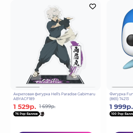
Акриловая фигурка Hell's Paradise Gabimaru
Фигурка Fun
ABYACF189
(865) 74213
1 529р.
1 999р.
1 699р.
76 Pop-Баллов
100 Pop-Балл