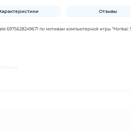
Характеристики
Отзывы
le 6975628249671 по мотивам компьютерной игры "Honkai: St
продукт.
 Rail". Энергичный и отважный ключевой участник Wildfire
ще "Бабочка", она грациозно порхает по полю боя, вызывая 