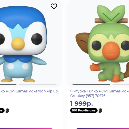
ko POP! Games Pokemon Piplup
Фигурка Funko POP! Games Po
Grookey (957) 70976
1 999р.
ов
100 Pop-Баллов