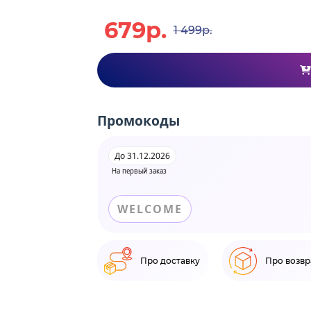
679р.
1 499р.
Промокоды
До 31.12.2026
На первый заказ
WELCOME
Про доставку
Про возвр