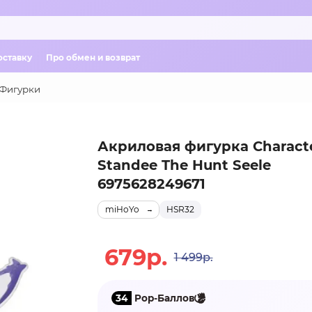
оставку
Про обмен и возврат
Фигурки
Акриловая фигурка Charact
Standee The Hunt Seele
6975628249671
miHoYo
HSR32
679р.
1 499р.
34
Pop-Баллов