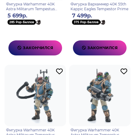
Фигурка Warhammer 40K
Фигурка Вархаммер 40K 55th
Astra Militarum Tempestus
Kappic Eagles Tempestor Prime
Scions Command Squad 55th
5 699р.
7 499р.
Kappic Eagles Medic 1:18
285 Pop-Баллов
375 Pop-Баллов
ЗАКОНЧИЛСЯ
ЗАКОНЧИЛСЯ
Фигурка Warhammer 40K
Фигурка Warhammer 40K
Astra Militarum Tempestus
Astra Militarum Tempestus