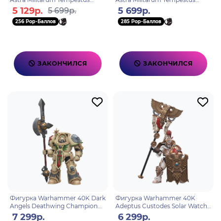
Scions Command Squad 55th
Scions Command Squad 55th
5 129р.
5 699р.
5 699р.
Kappic Eagles Vox Operator
Kappic Eagles Grenadier 1:
256 Pop-Баллов
285 Pop-Баллов
ЗАКОНЧИЛСЯ
ЗАКОНЧИЛСЯ
Фигурка Warhammer 40K Dark
Фигурка Warhammer 40K
Angels Deathwing Champion
Adeptus Custodes Solar Watch
1:18
Vexilus Praetor 1:18
7 299р.
6 299р.