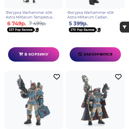
Фигурка Warhammer 40K
Фигурка Warhammer 40K
Astra Militarum Tempestus
Astra Militarum Cadian
Scions Command Squad 55th
Command Squad Veteran with
6 749р.
5 399р.
7 499р.
Kappic Eagles Banner Beare
Master Vox 1:18
337 Pop-Баллов
270 Pop-Баллов
В КОРЗИНУ
ЗАКОНЧИЛСЯ