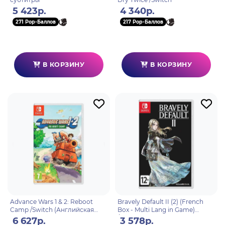
5 423р.
4 340р.
271 Pop-Баллов
217 Pop-Баллов
В КОРЗИНУ
В КОРЗИНУ
Advance Wars 1 & 2: Reboot
Bravely Default II (2) (French
Camp /Switch (Английская
Box - Multi Lang in Game)
версия)
/Switch (Английская версия)
6 627р.
3 578р.