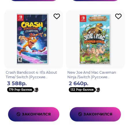
Crash Bandicoot 4: It\'s About
New Joe And Mac Caveman
Time/ Switch (Русские
Ninja /Switch (Русские
субтитры)
субтитры)
3 588р.
2 640р.
179 Pop-Баллов
132 Pop-Баллов
ЗАКОНЧИЛСЯ
ЗАКОНЧИЛСЯ