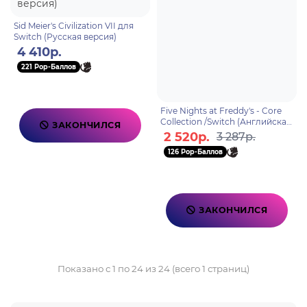
Sid Meier's Civilization VII для
Switch (Русская версия)
4 410р.
221 Pop-Баллов
Five Nights at Freddy's - Core
Collection /Switch (Английская
ЗАКОНЧИЛСЯ
версия)
2 520р.
3 287р.
126 Pop-Баллов
ЗАКОНЧИЛСЯ
Показано с 1 по 24 из 24 (всего 1 страниц)