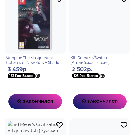
Vampire: The Masquerade:
XIII Remake /Switch
Coteries of New York + Shadows
(Английская версия)
of New York /Switch (Русские
3 459р.
2 502р.
субтитры)
173 Pop-Баллов
125 Pop-Баллов
ЗАКОНЧИЛСЯ
ЗАКОНЧИЛСЯ