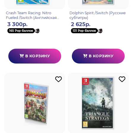
Crash Team Racing: Nitro
Dolphin Spirit /Switch (Русские
Fueled /Switch (Английская
субтитры)
версия)
3 300р.
2 625р.
165 Pop-Баллов
131 Pop-Баллов
В КОРЗИНУ
В КОРЗИНУ