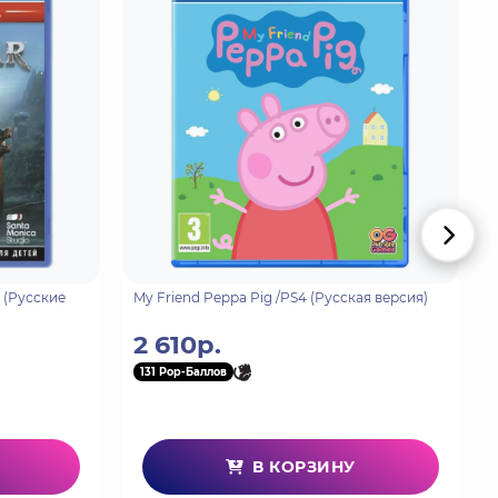
 поручено бороться с преступной организацией.
охоже, разработала оружие массового
ь консорциум, уничтожить оружие и освободить
4 (Русские
My Friend Peppa Pig /PS4 (Русская версия)
2 610р.
131 Pop-Баллов
В КОРЗИНУ