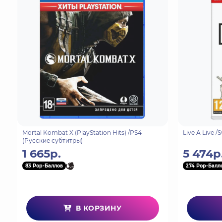
из первых игр, предлагающих стрельбу по рельс
В игровой кампании играйте в одиночку или в к
Помимо торговли наркотиками и оружием, орган
поражения! После обнаружения нескольких баз 
заложников из различных лагерей для военнопл
Особенности:
Интерпретация культового шутера, выпущенного д
Новое арт-направление.
Добавление пародийных голосов.
Mortal Kombat X (PlayStation Hits) /PS4
Live A Live 
(Русские субтитры)
Непрерывный геймплей.
1 665р.
5 474р
Прохождение в одиночку или в команде из двух 
83 Pop-Баллов
274 Pop-Балл
Режим выживания (противостояние полчищам вр
Арсенал самого разнообразного оружия (УЗИ, дроб
В КОРЗИНУ