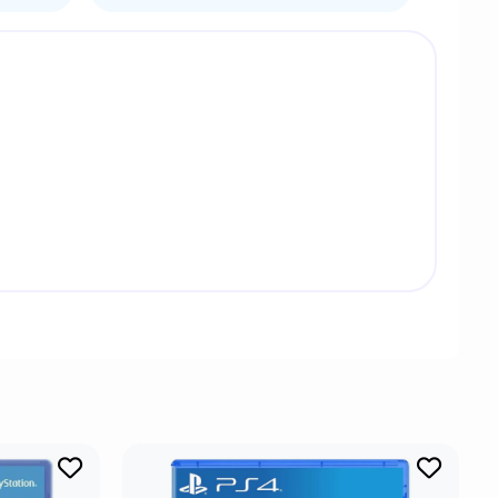
работанную и изданную TAITO в 1987 году, одну