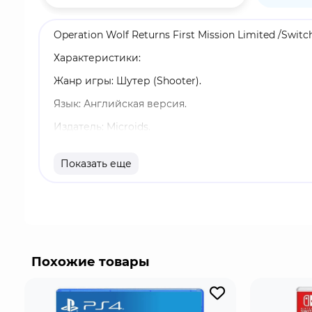
Operation Wolf Returns First Mission Limited /Swit
Характеристики:
Жанр игры: Шутер (Shooter).
Язык: Английская версия.
Издатель: Microids.
Возрастные ограничения: 12+.
Показать еще
Издание: Специальное.
Однопользовательский режим, Локальный мульти
В наборе:
1 носитель Nintendo Swicth в пластиковом боксе,
Похожие товары
Нашивка,
Набор наклеек.
Откройте для себя или заново откройте для себя 