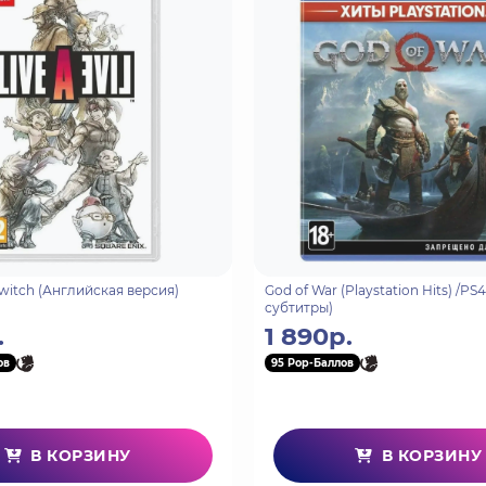
ам с боковой прокруткой.
ооперативе локально в роли специальных агентов, которым
изация, возглавляемая загадочным генералом Вайпером, п
группы агенты отправляются на место, чтобы ликвидироват
енных.
ля аркадных автоматов в 1987 году.
/Switch (Английская версия)
God of War (Playstation Hits) /PS
субтитры)
.
1 890р.
игроков.
ов
95 Pop-Баллов
агов).
овик, гранатомет и др. ).
В КОРЗИНУ
В КОРЗИНУ