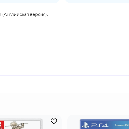
ch (Английская версия).
плеер (разделение экрана).
Operation Wolf, культовую классическую аркадную игру, раз