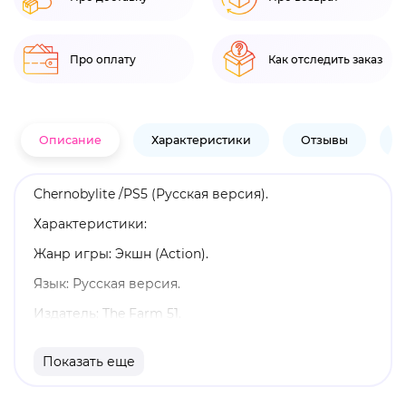
Про оплату
Как отследить заказ
Описание
Характеристики
Отзывы
В
Chernobylite /PS5 (Русская версия).
Характеристики:
Жанр игры: Экшн (Action).
Язык: Русская версия.
Издатель: The Farm 51.
Возрастные ограничения: 18+.
Показать еще
Издание: Стандартное.
Однопользовательский режим.