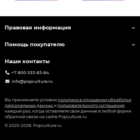
Удастся ли вам преодолеть свои страхи?
Строительство базы и изготовление предметов
Постройте базу для подготовки к ежедневным
Правовая информация
операциям и вылазкам. Используйте верстаки
для изготовления приспособлений, ловушек и
оружия, а также изменяйте существующее
Помощь покупателю
снаряжение в зависимости от своих нужд.
Управление ресурсами и командой
Наши контакты
Союзники помогают вам выжить и добраться до
+7 800 533-83-84
цели. Каждый день вам предстоит определять
info@popculture.ru
стратегию действий, деля ресурсы и задачи
между союзниками.
Вы принимаете условия
политики в отношении обработки
Скрытность, борьба за выживание и сражения
персональных данных
и
пользовательского соглашения
каждый раз, когда оставляете свои данные в любой форме
Выжить в Зоне непросто. Каждый день
обратной связи на сайте Popculture.ru
подбрасывает новые испытания, ваши союзники
© 2025-2026. Popculture.ru
гибнут, а запасы тают на глазах. Избегайте стычек,
незаметно уничтожая врагов, или вступайте с