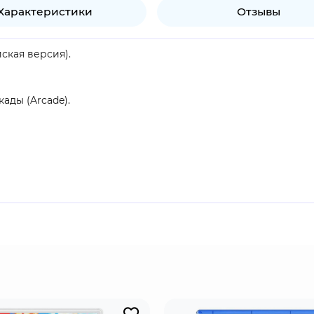
Характеристики
Отзывы
йская версия).
кады (Arcade).
ер, Локальный мультиплеер (разделение экрана).
s Unleashed 2 унесет вас прямиком в космос!
ойте безумные трассы и соревнуйтесь в самых захватываю
 крутые фургоны и сногсшибательные маслкары ждут вас. 