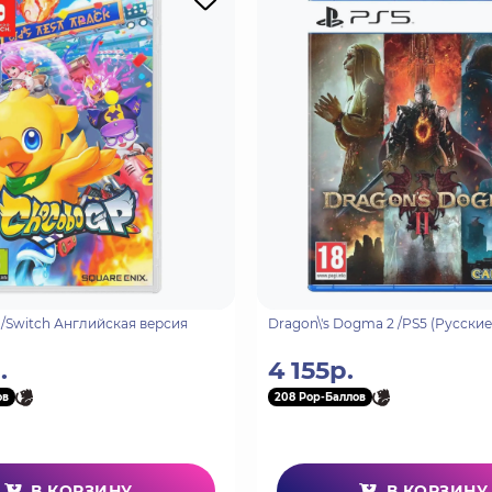
различными чертами характера и уровнями редкости. Все с
омобили премиум-класса и необычные предметы, а с помощ
орости.
ируйте свои навыки вождения! Дрифтуйте как профессиона
тацию! Вы готовы принять вызов? Бум, джекпот: соревнуйте
ь с 12 игроками онлайн в мировом событии.
вы принять самые захватывающие гонки. Получайте удоволь
 средах, где любой объект может сыграть свою роль и стат
оей собственной комнате, пространство для настройки меб
тно мощному редактору создавать самые сумасшедшие трек
/Switch Английская версия
Dragon\'s Dogma 2 /PS5 (Русски
.
4 155р.
ов
208 Pop-Баллов
В КОРЗИНУ
В КОРЗИНУ