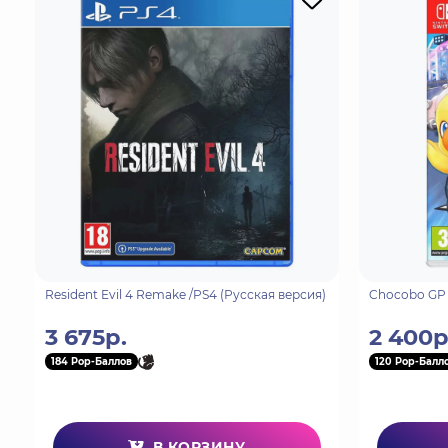
средств со своей индивидуальностью и стилем, 
Докажите, что вы лучший, и разблокируйте авт
машину в единственный в своем роде шедевр ск
Приготовьтесь к чистому веселью и продемонстр
чтобы победить время, соперников и саму грави
разделенного экрана для 2 игроков или сразитес
Массивные, тематические игровые площадки гото
этих красиво детализированных и интерактивных
Вы даже можете построить гоночную трассу в св
время своего путешествия. А благодаря невероя
Сгиб
Resident Evil 4 Remake /PS4 (Русская версия)
Chocobo GP 
3 675р.
2 400р
184 Pop-Баллов
120 Pop-Балл
В КОРЗИНУ