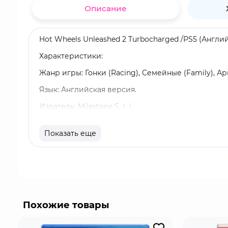
Описание
Hot Wheels Unleashed 2 Turbocharged /PS5 (Англи
Характеристики:
Жанр игры: Гонки (Racing), Семейные (Family), Ар
Язык: Английская версия.
Издатель: Milestone S. r. l.
Возрастные ограничения: 3+.
Показать еще
Издание: Специальное.
Однопользовательский режим, Онлайн-мультипле
Год релиза: 2023.
Видеоигра для приставки Playstation 5 Hot Wheel
Похожие товары
Собирайте самые крутые автомобили в мире, стр
Самые крутые, самые быстрые, самые уникальные