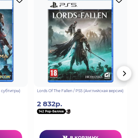
амое лучшее из вселенной Hot Wheels уже здесь!
ью редактора схем окраски превратите свою
л, заряжайте свой разгон и мчитесь по петлям,
сь бок о бок с другом в локальном режиме
ствие как на трассе, так и за ее пределами в
ь реальной частью вашей трассы!
ели и предметов, которые вы будете собирать во
и еще никогда не было так просто!
е субтитры)
Lords Of The Fallen / PS5 (Английская версия)
2 832р.
142 Pop-Баллов
В КОРЗИНУ