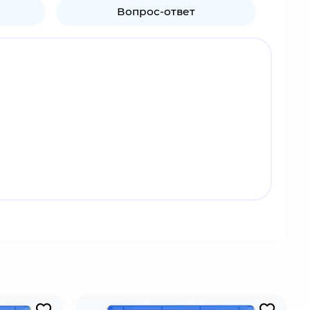
Вопрос-ответ
щих гонках!
Садитесь за руль множества транспортных