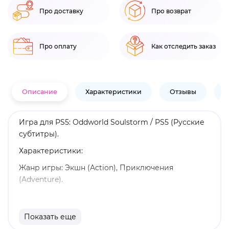
Про доставку
Про возврат
Про оплату
Как отследить заказ
Описание
Характеристики
Отзывы
В
Игра для PS5: Oddworld Soulstorm / PS5 (Русские
субтитры).
Характеристики:
Жанр игры: Экшн (Action), Приключения
(Adventure).
Язык: Русские субтитры.
Издатель: Microids.
Показать еще