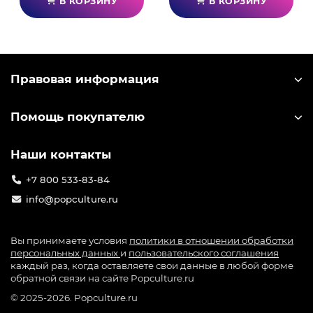
В КОРЗИНУ
В КОРЗИНУ
правящей силы планеты.
Готов он к этому или нет, но вся судьба вида
мудоконов зависит от действий Эйба. Примите
его судьбу и станьте катализатором изменений в
Правовая информация
обществе или потерпите неудачу и наблюдайте,
как всю его расу стирают с лица земли - выбор за
Помощь покупателю
вами.
Масштабные кинематографические сцены с и
Наши контакты
захватывающими визуальными эффектами.
Собирайте припасы, создавайте оружие,
+7 800 533-83-84
решайте головоломки и помогайте своим
info@popculture.ru
последователям вырваться на свободу.
Особенности игры:
Вы принимаете условия
политики в отношении обработки
Приключенческий экшен-платформер: в игре
персональных данных
и
пользовательского соглашения
присутствуют ролевые элементы и
каждый раз, когда оставляете свои данные в любой форме
обратной связи на сайте Popculture.ru
определённая игровая свобода, благодаря
которой вы сами решаете, как вам действовать -
© 2025-2026. Popculture.ru