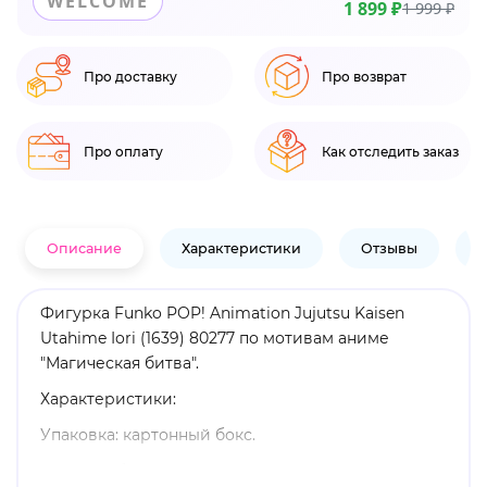
WELCOME
1 899 ₽
1 999 ₽
Про доставку
Про возврат
Про оплату
Как отследить заказ
Описание
Характеристики
Отзывы
В
Фигурка Funko POP! Animation Jujutsu Kaisen
Utahime Iori (1639) 80277 по мотивам аниме
"Магическая битва".
Характеристики:
Упаковка: картонный бокс.
Размеры бокса: 11. 5 х 9 х 16 см.