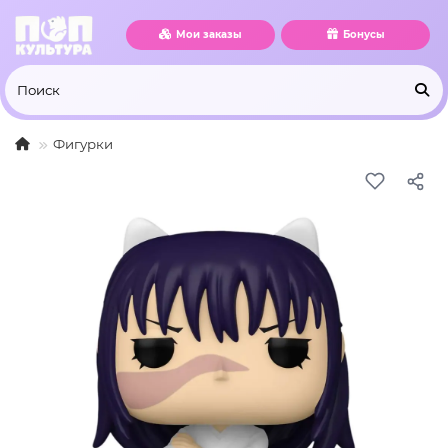
Мои заказы
Бонусы
Фигурки