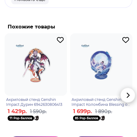
Оригинальный и официально лицензированный
продукт.
Разработчик/Издатель: Funko.
Похожие товары
Pickle Dad - монстр-иллюзия Пеннивайза,
созданный из травмы ребёнка и воплощённый в
виде "замаринованного" отца. Образ играет на
детских страхах. Пеннивайз использует его,
чтобы запугать и дезориентировать жертву.
Акриловый стенд Genshin
Акриловый стенд Genshin
Impact Дурин 6942630806413
Impact Коломбина Blessing of
the New Moon Series
1 429р.
1 699р.
1 590р.
1 890р.
6942630809650
71 Pop-Баллов
85 Pop-Баллов