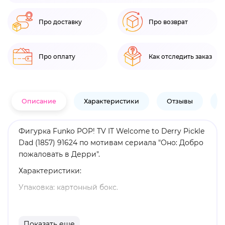
Про доставку
Про возврат
Про оплату
Как отследить заказ
Описание
Характеристики
Отзывы
В
Фигурка Funko POP! TV IT Welcome to Derry Pickle
Dad (1857) 91624 по мотивам сериала "Оно: Добро
пожаловать в Дерри".
Характеристики:
Упаковка: картонный бокс.
Размеры бокса: 11. 5 х 9 х 16 см.
Материал: винил.
Показать еще