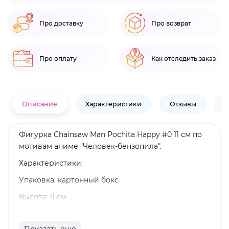
Про доставку
Про возврат
Про оплату
Как отследить заказ
Описание
Характеристики
Отзывы
В
Фигурка Chainsaw Man Pochita Happy #0 11 см по
мотивам аниме "Человек-бензопила".
Характеристики:
Упаковка: картонный бокс
Высота: 11 см
Материал: винил, ПВХ