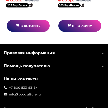
4 099р.
4 099р.
4 549р.
4 549р.
BP19696P
Kugisaki 11см BP19700P
205 Pop-Баллов
205 Pop-Баллов
В КОРЗИНУ
В КОРЗИНУ
Правовая информация
Помощь покупателю
Наши контакты
+7 800 533-83-84
info@popculture.ru