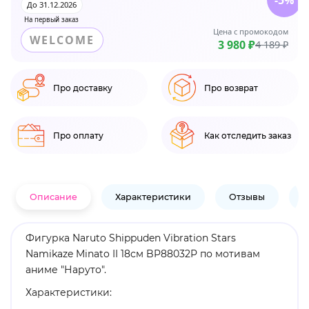
-5%
До 31.12.2026
На первый заказ
Цена с промокодом
WELCOME
3 980 ₽
4 189 ₽
Про доставку
Про возврат
Про оплату
Как отследить заказ
Описание
Характеристики
Отзывы
В
Фигурка Naruto Shippuden Vibration Stars
Namikaze Minato II 18см BP88032P по мотивам
аниме "Наруто".
Характеристики: