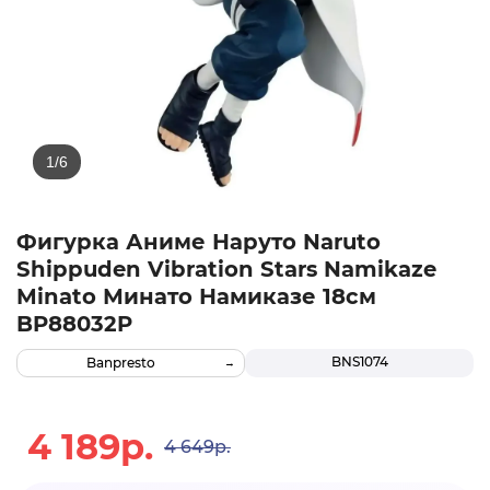
Фигурка Аниме Наруто Naruto
Shippuden Vibration Stars Namikaze
Minato Минато Намиказе 18см
BP88032P
BNS1074
Banpresto
4 189р.
4 649р.