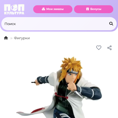
Мои заказы
Бонусы
Фигурки