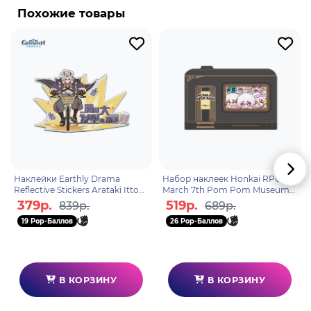
Похожие товары
Сёнэн-манга Масаси Кисимото, рассказывающая
о жизни шумного и непоседливого ниндзя-
подростка Наруто Удзумаки, мечтающего достичь
всеобщего признания и стать Хокагэ - главой
своего селения и сильнейшим ниндзя. Чтобы
добиться уважения окружающих, ему предстоит
пройти через тысячи препятствий: экзамены
ниндзя, различные миссии и сражения.
Наклейки Earthly Drama
Набор наклеек Honkai RPG
Reflective Stickers Arataki Itto
March 7th Pom Pom Museum
6975213680247
6976525004974
379р.
519р.
839р.
689р.
19 Pop-Баллов
26 Pop-Баллов
В КОРЗИНУ
В КОРЗИНУ