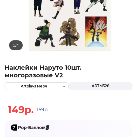
Наклейки Наруто 10шт.
многоразовые V2
ARTM328
Artplays мерч
149р.
159р.
7
Pop-Баллов