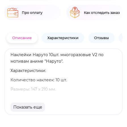
Про оплату
Как отследить заказ
Описание
Характеристики
Отзывы
В
Наклейки Наруто 10шт. многоразовые V2 по
мотивам аниме "Наруто".
Характеристики:
Количество наклеек: 10 шт.
Размеры: 147 х 210 мм.
Материал: ПВХ.
Показать еще
Оригинальный и официально лицензированный
продукт.
Бренд: Artplays.