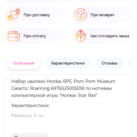
Про доставку
Про возврат
Про оплату
Как отследить заказ
Описание
Характеристики
Отзывы
В
Набор наклеек Honkai RPG Pom Pom Museum
Galactic Roaming 6976525005018 по мотивам
компьютерной игры "Honkai: Star Rail".
Характеристики:
Размеры: 3 см.
Материал: бумага.
Количество наклеек: 16 шт.