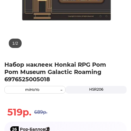
Набор наклеек Honkai RPG Pom
Pom Museum Galactic Roaming
6976525005018
HSR206
miHoYo
519р.
689р.
26
Pop-Баллов