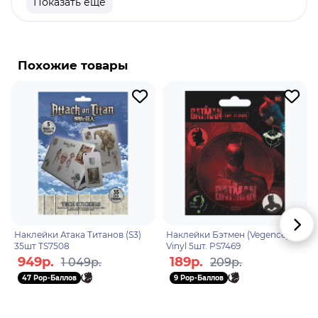
Показать еще
Оригинальный и официально лицензированный
продукт.
Бренд: Honkai: Star Rail.
Похожие товары
Honkai: Star Rail - компьютерная ролевая игра с
элементами гатя, разработанная компанией
miHoYo. Сюжет повествует о главном герое,
известном как Первопроходец, который
путешествует между мирами на космическом
поезде "Звёздный Экспресс", помогая различным
цивилизациям и устраняя катастрофы,
вызванные "Стелларонами" и другими силами.
Наклейки Атака Титанов (S3)
Наклейки Бэтмен (Vegence)
35шт TS7508
Vinyl 5шт. PS7469
949р.
189р.
1 049р.
209р.
47 Pop-Баллов
9 Pop-Баллов